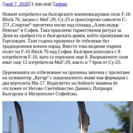
май 7, 2026
1 min read
admin
Новият изтребител на българските военновъздушни сили F-16
Block 70, заедно с МиГ-29, Су-25 и транспортни самолети C-
27J „Спартан“ прелетяха ниско над площад „Александър
Невски“ в София. Така приключи тържествения ритуал за
Деня на храбростта и българската армия, който празнуваме на
Гергьовден. Тази година празникът бе отбелязан без
традиционния военен парад. Вместо това видяхме първия
полет на F-16 Block 70 над София. България разполага с 8
изтребителя F-16, като са поръчани още 8. Въоръжените сили
имат още 12 изтребителя МиГ-29, както и 7 броя от Су-25.
Церемонията по отбелязване на празника започна с прелитане
на хеликоптер „Кугър“ с националното знаме във формация с
два вертолета Ми-17. Водосветът на бойните знамена бе
отслужен от Негово Светейшество Даниил, Патриарх
Български и Митрополит Софийски.