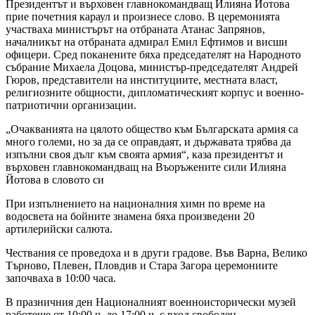
Президентът и върховен главнокомандващ Илияна Йотова
прие почетния караул и произнесе слово. В церемонията
участваха министърът на отбраната Атанас Запрянов,
началникът на отбраната адмирал Емил Ефтимов и висши
офицери. Сред поканените бяха председателят на Народното
събрание Михаела Доцова, министър-председателят Андрей
Гюров, представители на институциите, местната власт,
религиозните общности, дипломатическият корпус и военно-
патриотични организации.
„Очакванията на цялото общество към Българската армия са
много големи, но за да се оправдаят, и държавата трябва да
изпълни своя дълг към своята армия“, каза президентът и
върховен главнокомандващ на Въоръжените сили Илияна
Йотова в словото си
При изпълнението на националния химн по време на
водосвета на бойните знамена бяха произведени 20
артилерийски салюта.
Чествания се проведоха и в други градове. Във Варна, Велико
Търново, Плевен, Пловдив и Стара Загора церемониите
започваха в 10:00 часа.
В празничния ден Националният военноисторически музей
работеше от 10:00 ч. до 17:00 ч. с вход свободен.