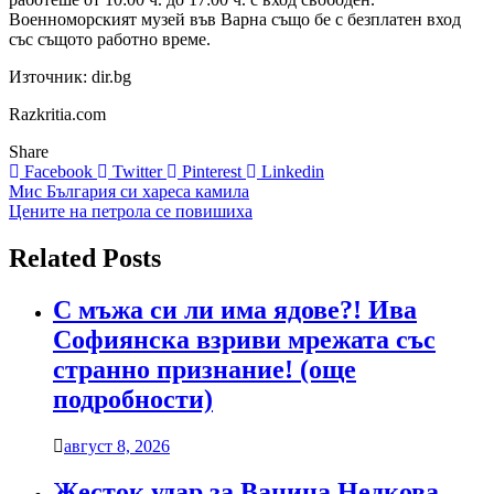
Военноморският музей във Варна също бе с безплатен вход
със същото работно време.
Източник: dir.bg
Razkritia.com
Share
Facebook
Twitter
Pinterest
Linkedin
Навигация
Мис България си хареса камила
Цените на петрола се повишиха
Related Posts
С мъжа си ли има ядове?! Ива
Софиянска взриви мрежата със
странно признание! (още
подробности)
август 8, 2026
Жесток удар за Ванина Недкова