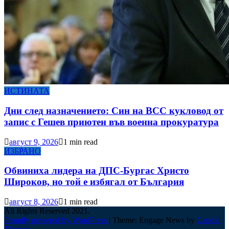
ИСТИНАТА
Дни след назначението: Син на ВСС кукловод от
запис с Гешев приютен във военна прокуратура
август 9, 2026
1 min read
ИЗБРАНО
Обвиниха лидера на ДПС-Бургас Христо
Широков, но той е избягал от България
август 8, 2026
1 min read
All Rights Reserved 2021.
Proudly powered by WordPress
|
Theme: Engage News by
Candid