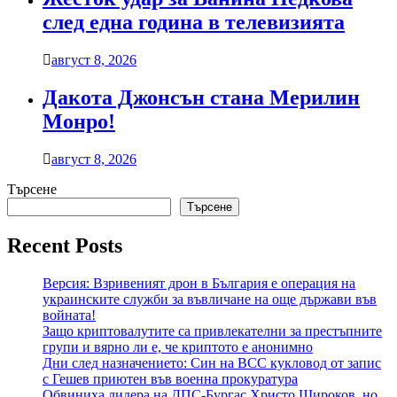
след една година в телевизията
август 8, 2026
Дакота Джонсън стана Мерилин
Монро!
август 8, 2026
Търсене
Търсене
Recent Posts
Версия: Взривеният дрон в България е операция на
украинските служби за въвличане на още държави във
войната!
Защо криптовалутите са привлекателни за престъпните
групи и вярно ли е, че криптото е анонимно
Дни след назначението: Син на ВСС кукловод от запис
с Гешев приютен във военна прокуратура
Обвиниха лидера на ДПС-Бургас Христо Широков, но