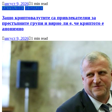
август 9, 2026
1 min read
АКТУАЛНО
ИЗБРАНО
Защо криптовалутите са привлекателни за
престъпните групи и вярно ли е, че криптото е
анонимно
август 9, 2026
1 min read