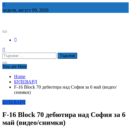
Skip
to
неделя, август 09, 2026
content
СЕДЕМ БГ
Търсене
за:
You are Here
Home
БУЛЕВАРД
F-16 Block 70 дебютира над София за 6 май (видео/
снимки)
БУЛЕВАРД
F-16 Block 70 дебютира над София за 6
май (видео/снимки)