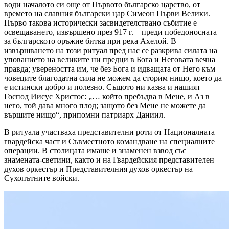
води началото си още от Първото българско царство, от
времето на славния български цар Симеон Първи Велики.
Първо такова исторически засвидетелствано събитие е
освещаването, извършено през 917 г. – преди победоносната
за българското оръжие битка при река Ахелой. В
извършването на този ритуал пред нас се разкрива силата на
упованието на великите ни предци в Бога и Неговата вечна
правда; увереността им, че без Бога и идващата от Него към
човеците благодатна сила не можем да сторим нищо, което да
е истински добро и полезно. Същото ни казва и нашият
Господ Иисус Христос: „… който пребъдва в Мене, и Аз в
него, той дава много плод; защото без Мене не можете да
вършите нищо“, припомни патриарх Даниил.
В ритуала участваха представителни роти от Националната
гвардейска част и Съвместното командване на специалните
операции. В столицата имаше и знаменен взвод със
знамената-светини, както и на Гвардейския представителен
духов оркестър и Представителния духов оркестър на
Сухопътните войски.