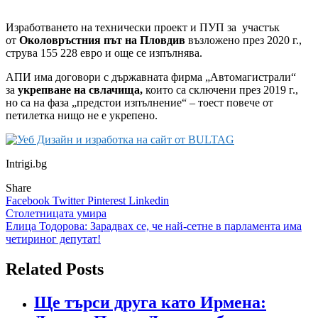
Изработването на технически проект и ПУП за участък
от
Околовръстния път на Пловдив
възложено през 2020 г.,
струва 155 228 евро и още се изпълнява.
АПИ има договори с държавната фирма „Автомагистрали“
за
укрепване на свлачища,
които са сключени през 2019 г.,
но са на фаза „предстои изпълнение“ – тоест повече от
петилетка нищо не е укрепено.
Intrigi.bg
Share
Facebook
Twitter
Pinterest
Linkedin
Навигация
Столетницата умира
Елица Тодорова: Зарадвах се, че най-сетне в парламента има
четириног депутат!
Related Posts
Ще търси друга като Ирмена: