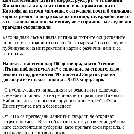
Цялата Агенция „Пътна инфраструктура“ е за пандиза!
Финансовата яма, която позволи на примитив като
Картофа да източи милиони, е отпуснала почти 6 милиарда
евро за ремонт и поддръжка на пътища, т.е. кражби, които
са в толкова окаяно състояние, че са причина за ежедневни
трагедии със загинали.
Като на длан лъсна цялата истина за пътните обществените
поръчки и състоянието на шосейната мрежа. Това се случи с
публикуване на интерактивни карти с различни данни за
пътищата.
На нея са нанесени над 700 договора, които Агенция
„Пътна инфраструктура“ е сключила за строителство,
ремонт и поддръжка на 497 шосета:Общата сума на
договорите е впечатляваща – 5.913 млрд. евро.
„С публикуването на заданията за ремонти и поддръжка
служебният министър на регионалното развитие Николай
Найденов дефакто освети корупционния модел“, обяви
Институтът за пътна безопасност.
От ИПБ са прегледали данните и твърдят, че откриват
„стряскащ хаос“. Всяко областно пътно управление действа
като самостоятелна губерния, като прилага свои правила, а
централизиран контрол липсва.