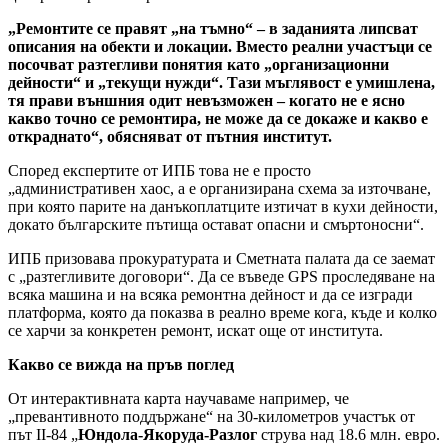
„Ремонтите се правят „на тъмно“ – в заданията липсват
описания на обекти и локации. Вместо реални участъци се
посочват разтегливи понятия като „организационни
дейности“ и „текущи нужди“. Тази мъглявост е умишлена,
тя прави външния одит невъзможен – когато не е ясно
какво точно се ремонтира, не може да се докаже и какво е
откраднато“, обясняват от пътния институт.
Според експертите от ИПБ това не е просто
„административен хаос, а е организирана схема за източване,
при която парите на данъкоплатците изтичат в кухи дейности,
докато българските пътища остават опасни и смъртоносни“.
ИПБ призовава прокуратурата и Сметната палата да се заемат
с „разтегливите договори“. Да се въведе GPS проследяване на
всяка машина и на всяка ремонтна дейност и да се изгради
платформа, която да показва в реално време кога, къде и колко
се харчи за конкретен ремонт, искат още от института.
Какво се вижда на пръв поглед
От интерактивната карта научаваме например, че
„превантивното поддържане“ на 30-километров участък от
път II-84 „
Юндола-Якоруда-Разлог
струва над 18.6 млн. евро.