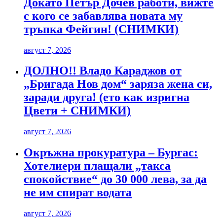
Докато Петър Дочев работи, вижте
с кого се забавлява новата му
тръпка Фейгин! (СНИМКИ)
август 7, 2026
ДОЛНО!! Владо Караджов от
„Бригада Нов дом“ заряза жена си,
заради друга! (ето как изригна
Цвети + СНИМКИ)
август 7, 2026
Окръжна прокуратура – Бургас:
Хотелиери плащали „такса
спокойствие“ до 30 000 лева, за да
не им спират водата
август 7, 2026