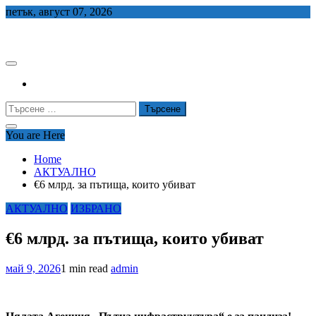
Skip
петък, август 07, 2026
to
СЕДЕМ БГ
content
Търсене
за:
You are Here
Home
АКТУАЛНО
€6 млрд. за пътища, които убиват
АКТУАЛНО
ИЗБРАНО
€6 млрд. за пътища, които убиват
май 9, 2026
1 min read
admin