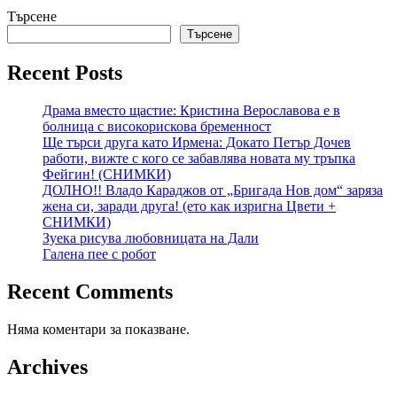
Търсене
Търсене
Recent Posts
Драма вместо щастие: Кристина Верославова е в
болница с високорискова бременност
Ще търси друга като Ирмена: Докато Петър Дочев
работи, вижте с кого се забавлява новата му тръпка
Фейгин! (СНИМКИ)
ДОЛНО!! Владо Караджов от „Бригада Нов дом“ заряза
жена си, заради друга! (ето как изригна Цвети +
СНИМКИ)
Зуека рисува любовницата на Дали
Галена пее с робот
Recent Comments
Няма коментари за показване.
Archives