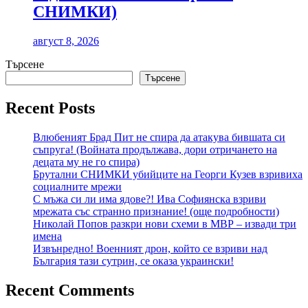
СНИМКИ)
август 8, 2026
Търсене
Търсене
Recent Posts
Влюбеният Брад Пит не спира да атакува бившата си
съпруга! (Войната продължава, дори отричането на
децата му не го спира)
Брутални СНИМКИ убийците на Георги Кузев взривиха
социалните мрежи
С мъжа си ли има ядове?! Ива Софиянска взриви
мрежата със странно признание! (още подробности)
Николай Попов разкри нови схеми в МВР – извади три
имена
Извънредно! Военният дрон, който се взриви над
България тази сутрин, се оказа украински!
Recent Comments