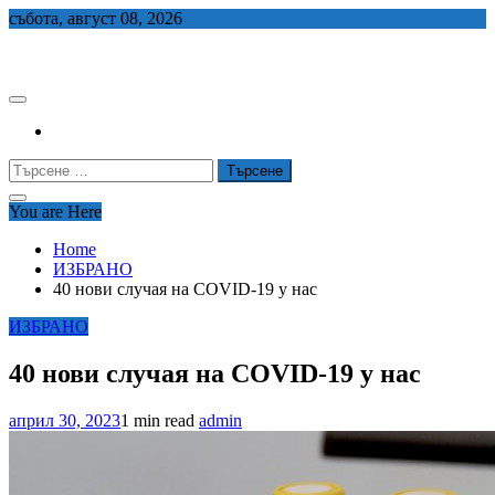
Skip
събота, август 08, 2026
to
СЕДЕМ БГ
content
Търсене
за:
You are Here
Home
ИЗБРАНО
40 нови случая на COVID-19 у нас
ИЗБРАНО
40 нови случая на COVID-19 у нас
април 30, 2023
1 min read
admin