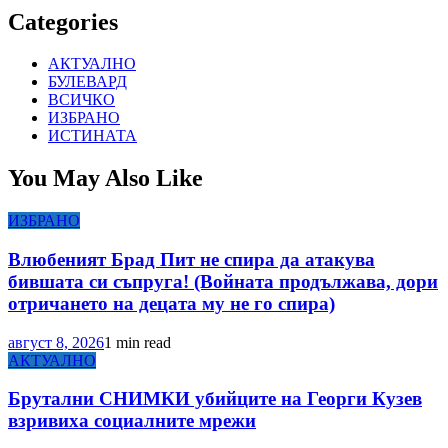
Categories
АКТУАЛНО
БУЛЕВАРД
ВСИЧКО
ИЗБРАНО
ИСТИНАТА
You May Also Like
ИЗБРАНО
Влюбеният Брад Пит не спира да атакува
бившата си съпруга! (Войната продължава, дори
отричането на децата му не го спира)
август 8, 2026
1 min read
АКТУАЛНО
Брутални СНИМКИ убийците на Георги Кузев
взривиха социалните мрежи