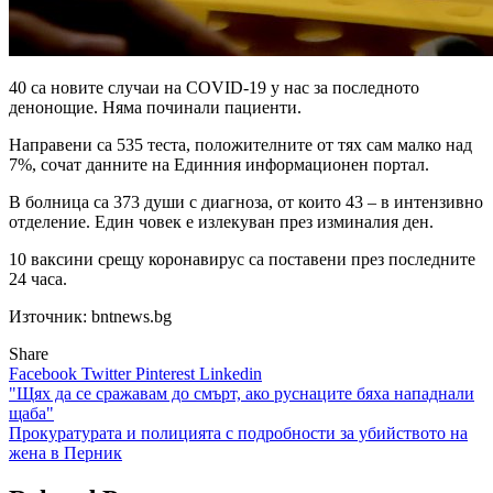
40 са новите случаи на COVID-19 у нас за последното
денонощие. Няма починали пациенти.
Направени са 535 теста, положителните от тях сам малко над
7%, сочат данните на Единния информационен портал.
В болница са 373 души с диагноза, от които 43 – в интензивно
отделение. Един човек е излекуван през изминалия ден.
10 ваксини срещу коронавирус са поставени през последните
24 часа.
Източник: bntnews.bg
Share
Facebook
Twitter
Pinterest
Linkedin
Навигация
"Щях да се сражавам до смърт, ако руснаците бяха нападнали
щаба"
Прокуратурата и полицията с подробности за убийството на
жена в Перник