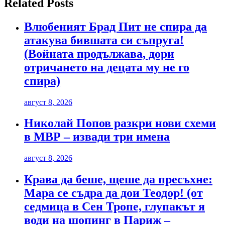
Related Posts
Влюбеният Брад Пит не спира да
атакува бившата си съпруга!
(Войната продължава, дори
отричането на децата му не го
спира)
август 8, 2026
Николай Попов разкри нови схеми
в МВР – извади три имена
август 8, 2026
Крава да беше, щеше да пресъхне:
Мара се съдра да дои Теодор! (от
седмица в Сен Тропе, глупакът я
води на шопинг в Париж –