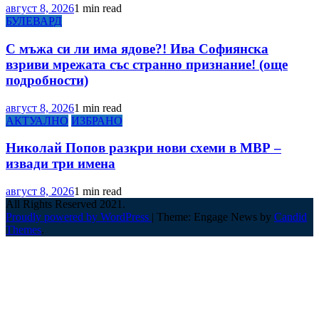
август 8, 2026
1 min read
БУЛЕВАРД
С мъжа си ли има ядове?! Ива Софиянска
взриви мрежата със странно признание! (още
подробности)
август 8, 2026
1 min read
АКТУАЛНО
ИЗБРАНО
Николай Попов разкри нови схеми в МВР –
извади три имена
август 8, 2026
1 min read
All Rights Reserved 2021.
Proudly powered by WordPress
|
Theme: Engage News by
Candid
Themes
.