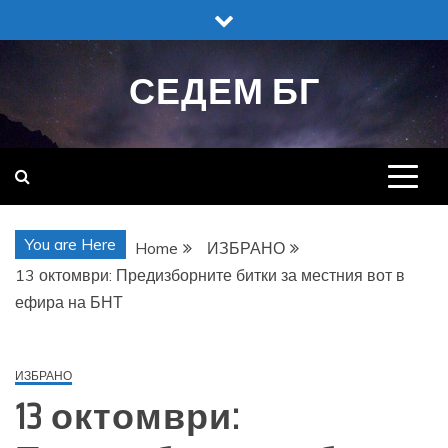
Skip
to
content
СЕДЕМ БГ
You are Here
Home
ИЗБРАНО
13 октомври: Предизборните битки за местния вот в
ефира на БНТ
ИЗБРАНО
13 октомври: