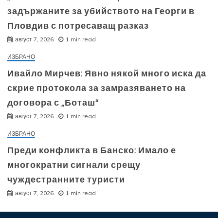
задържаните за убийството на Георги в
Пловдив с потресаващ разказ
август 7, 2026
1 min read
ИЗБРАНО
Ивайло Мирчев: Явно някой много иска да
скрие протокола за замразяването на
договора с „Боташ“
август 7, 2026
1 min read
ИЗБРАНО
Преди конфликта в Банско: Имало е
многократни сигнали срещу
чуждестранните туристи
август 7, 2026
1 min read