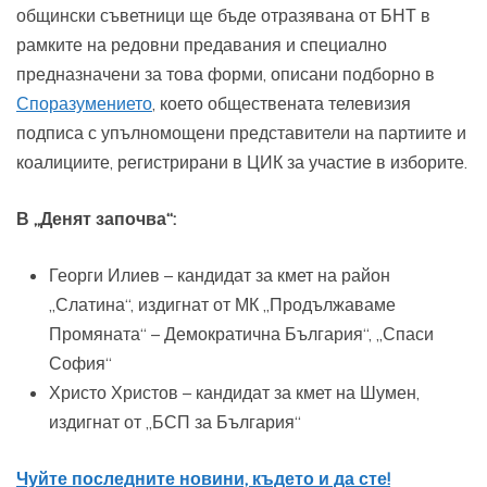
общински съветници ще бъде отразявана от БНТ в
рамките на редовни предавания и специално
предназначени за това форми, описани подборно в
Споразумението
, което обществената телевизия
подписа с упълномощени представители на партиите и
коалициите, регистрирани в ЦИК за участие в изборите.
В „Денят започва“:
Георги Илиев – кандидат за кмет на район
„Слатина“, издигнат от МК „Продължаваме
Промяната“ – Демократична България“, „Спаси
София“
Христо Христов – кандидат за кмет на Шумен,
издигнат от „БСП за България“
Чуйте последните новини, където и да сте!