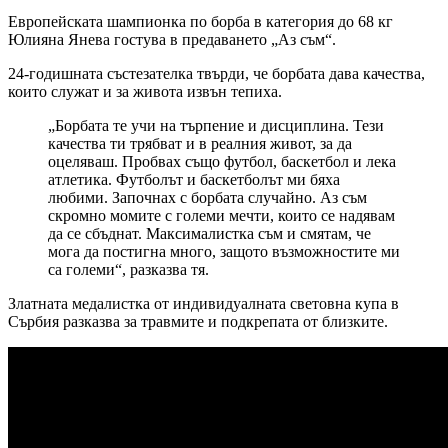
Европейската шампионка по борба в категория до 68 кг
Юлияна Янева гостува в предаването „Аз съм“.
24-годишната състезателка твърди, че борбата дава качества,
които служат и за живота извън тепиха.
„Борбата те учи на търпение и дисциплина. Тези
качества ти трябват и в реалния живот, за да
оцеляваш. Пробвах също футбол, баскетбол и лека
атлетика. Футболът и баскетболът ми бяха
любими. Започнах с борбата случайно. Аз съм
скромно момите с големи мечти, които се надявам
да се сбъднат. Максималистка съм и смятам, че
мога да постигна много, защото възможностите ми
са големи“, разказва тя.
Златната медалистка от индивидуалната световна купа в
Сърбия разказва за травмите и подкрепата от близките.