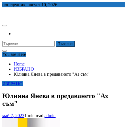
Skip
понеделник, август 10, 2026
to
СЕДЕМ БГ
content
Търсене
за:
You are Here
Home
ИЗБРАНО
Юлияна Янева в предаването "Аз съм"
ИЗБРАНО
Юлияна Янева в предаването "Аз
съм"
май 7, 2023
1 min read
admin