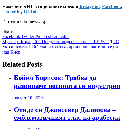
Намерете БНТ в социалните мрежи:
Instagram
,
Facebook
,
LinkedIn
,
TikTok
Източник: bntnews.bg
Share
Facebook
Twitter
Pinterest
Linkedin
Навигация
Мустафа Карадайъ: Предстои лидерска среща ГЕРБ – ДПС
Украинската ПВО свали няколко дрона, включително един
над Киев
Related Posts
Бойко Борисов: Трябва да
развиваме военната си индустрия
август 10, 2026
Отиде си Джансевер Далипова –
емблематичният глас на арабеска