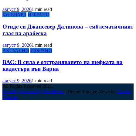
август 9, 2026
1 min read
БУЛЕВАРД
ИЗБРАНО
Отиде си Джансевер Далипова – емблематичният
глас на арабеска
август 9, 2026
1 min read
АКТУАЛНО
ИЗБРАНО
ВАС: В сила е отстраняването на шефката на
кадастъра във Варна
август 9, 2026
1 min read
All Rights Reserved 2021.
Proudly powered by WordPress
|
Theme: Engage News by
Candid
Themes
.