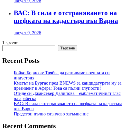
август 9, 2026
ВАС: В сила е отстраняването на
шефката на кадастъра във Варна
август 9, 2026
Търсене
Търсене
Recent Posts
Бойко Борисов: Трябва да развиваме военната си
индустрия
Кметът на Бургас пред BNEWS за кандидатурата му за
президент в Афера: Това са пълни глупости!
Отиде си Джансевер Далипова – емблематичният глас
на арабеска
ВАС: В сила е отстраняването на шефката на кадастъра
във Варна
Предстои пълно слънчево затъмнение
Recent Comments