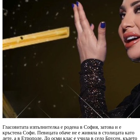
Гласовитата изпълнителка е родена в София, затова и е
кръстена Софи. Певицата обаче не е живяла в столицата като
дете, а в Етрополе. До осми клас е учила в село Брусен, където