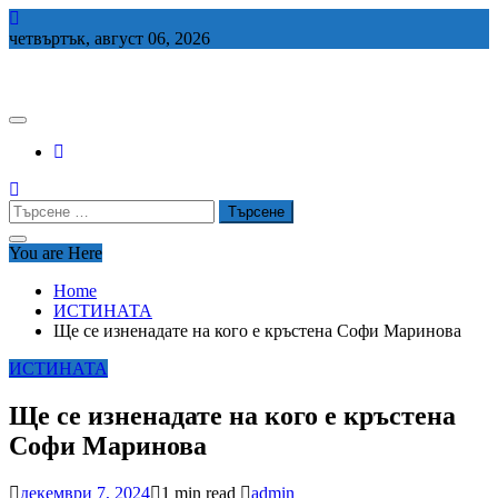
Skip
to
четвъртък, август 06, 2026
content
СЕДЕМ БГ
Търсене
за:
You are Here
Home
ИСТИНАТА
Ще се изненадате на кого е кръстена Софи Маринова
ИСТИНАТА
Ще се изненадате на кого е кръстена
Софи Маринова
декември 7, 2024
1 min read
admin