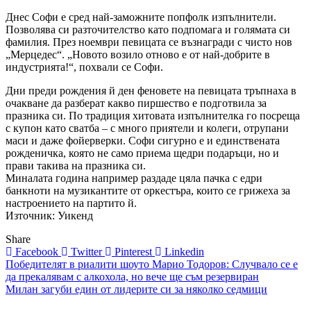
Днес Софи е сред най-заможните попфолк изпълнители.
Позволява си разточителство като подпомага и голямата си
фамилия. През ноември певицата се възнагради с чисто нов
„Мерцедес“. „Новото возило отново е от най-добрите в
индустрията!“, похвали се Софи.
Дни преди рождения й ден феновете на певицата тръпнаха в
очакване да разберат какво пиршество е подготвила за
празника си. По традиция хитовата изпълнителка го посреща
с купон като сватба – с много приятели и колеги, отрупани
маси и даже фойерверки. Софи сигурно е и единствената
рожденичка, която не само приема щедри подаръци, но и
прави такива на празника си.
Миналата година например раздаде цяла пачка с едри
банкноти на музикантите от оркестъра, които се грижеха за
настроението на партито й.
Източник: Уикенд
Share
Facebook
Twitter
Pinterest
Linkedin
Навигация
Победителят в риалити шоуто Марио Тодоров: Случвало се е
да прекалявам с алкохола, но вече ще съм резервиран
Милан загуби един от лидерите си за няколко седмици