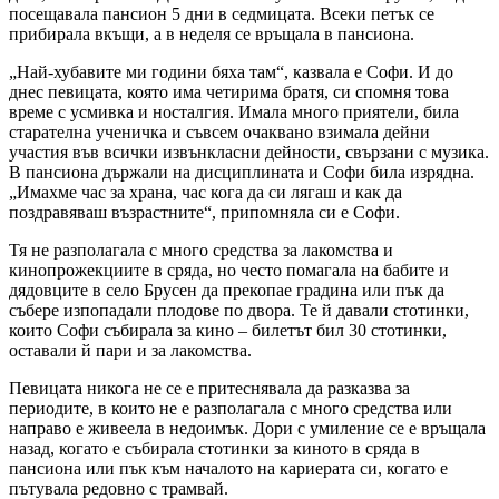
посещавала пансион 5 дни в седмицата. Всеки петък се
прибирала вкъщи, а в неделя се връщала в пансиона.
„Най-хубавите ми години бяха там“, казвала е Софи. И до
днес певицата, която има четирима братя, си спомня това
време с усмивка и носталгия. Имала много приятели, била
старателна ученичка и съвсем очаквано взимала дейни
участия във всички извънкласни дейности, свързани с музика.
В пансиона държали на дисциплината и Софи била изрядна.
„Имахме час за храна, час кога да си лягаш и как да
поздравяваш възрастните“, припомняла си е Софи.
Тя не разполагала с много средства за лакомства и
кинопрожекциите в сряда, но често помагала на бабите и
дядовците в село Брусен да прекопае градина или пък да
събере изпопадали плодове по двора. Те й давали стотинки,
които Софи събирала за кино – билетът бил 30 стотинки,
оставали й пари и за лакомства.
Певицата никога не се е притеснявала да разказва за
периодите, в които не е разполагала с много средства или
направо е живеела в недоимък. Дори с умиление се е връщала
назад, когато е събирала стотинки за киното в сряда в
пансиона или пък към началото на кариерата си, когато е
пътувала редовно с трамвай.