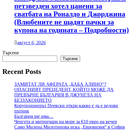
петзвезден хотел цанени за
сватбата на Роналдо и Джорджина
(Влюбените не щадят пачки за
купона на годината – Подробности)
август 6, 2026
Търсене
Търсене
Recent Posts
ЗАМИТАТ ЛИ АФЕРАТА „БАБА АЛИНО“?
ОПАСНИЯТ ПРЕЦЕДЕНТ, КОЙТО МОЖЕ ДА
ПРЕВЪРНЕ БЪЛГАРИЯ В ДЖУНГЛА НА
БЕЗЗАКОНИЕТО
Корупционерът Пеевски откри какво е да е редови
пътник
България ще има…
Ченгета и митничари на море за €10 евро на вечер
Само Милена Милотинова иска „Евровизия“ в София