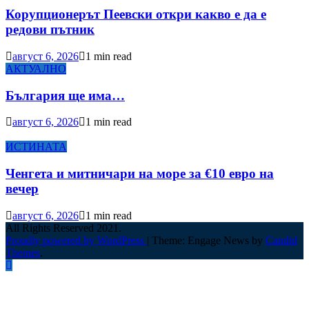
Корупционерът Пеевски откри какво е да е
редови пътник
август 6, 2026
1 min read
АКТУАЛНО
България ще има…
август 6, 2026
1 min read
ИСТИНАТА
Ченгета и митничари на море за €10 евро на
вечер
август 6, 2026
1 min read
All Rights Reserved 2021.
Proudly powered by WordPress
|
Theme: Engage News by
Candid
Themes
.