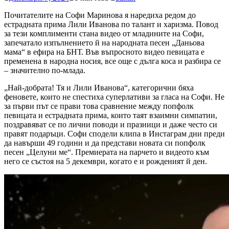
Почитателите на Софи Маринова я наредиха редом до
естрадната прима Лили Иванова по талант и харизма. Повод
за тези комплименти стана видео от младините на Софи,
запечатало изпълнението й на народната песен „Даньова
мама“ в ефира на БНТ. Във въпросното видео певицата е
пременена в народна носия, все още с дълга коса и разбира се
– значително по-млада.
„Най-добрата! Тя и Лили Иванова“, категорични бяха
феновете, които не спестиха суперлативи за гласа на Софи. Не
за първи път се прави това сравнение между попфолк
певицата и естрадната прима, които таят взаимни симпатии,
поздравяват се по лични поводи и празници и даже често си
правят подаръци. Софи сподели клипа в Инстаграм дни преди
да навърши 49 години и да представи новата си попфолк
песен „Целуни ме“. Премиерата на парчето и видеото към
него се състоя на 5 декември, когато е и рожденият й ден.