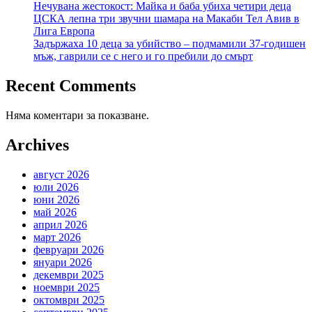
Нечувана жестокост: Майка и баба убиха четири деца
ЦСКА лепна три звучни шамара на Макаби Тел Авив в
Лига Европа
Задържаха 10 деца за убийство – подмамили 37-годишен
мъж, гаврили се с него и го пребили до смърт
Recent Comments
Няма коментари за показване.
Archives
август 2026
юли 2026
юни 2026
май 2026
април 2026
март 2026
февруари 2026
януари 2026
декември 2025
ноември 2025
октомври 2025