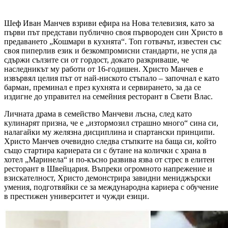
Шеф Иван Манчев взриви ефира на Нова телевизия, като за
първи път представи публично своя първороден син Христо в
предаването „Кошмари в кухнята“. Топ готвачът, известен със
своя пиперлив език и безкомпромисни стандарти, не успя да
сдържи сълзите си от гордост, докато разкриваше, че
наследникът му работи от 16-годишен. Христо Манчев е
извървял целия път от най-ниското стъпало – започнал е като
барман, преминал е през кухнята и сервирането, за да се
издигне до управител на семейния ресторант в Свети Влас.
Личната драма в семейство Манчеви лъсна, след като
кулинарят призна, че е „изтормозил страшно много“ сина си,
налагайки му желязна дисциплина и спартански принципи.
Христо Манчев очевидно следва стъпките на баща си, който
също стартира кариерата си с бутане на колички с храна в
хотел „Маринела“ и по-късно развива язва от стрес в елитен
ресторант в Швейцария. Въпреки огромното напрежение и
взискателност, Христо демонстрира завидни мениджърски
умения, подготвяйки се за международна кариера с обучение
в престижен университет и чужди езици.