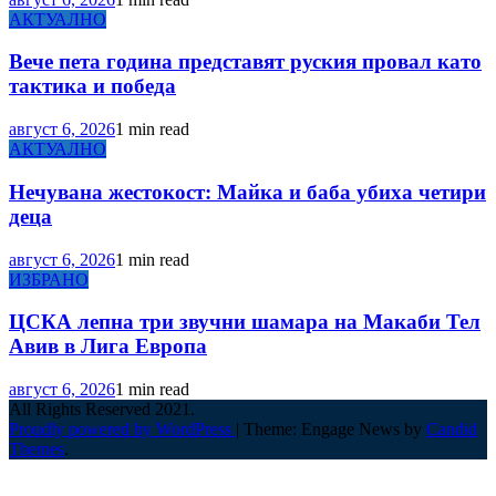
АКТУАЛНО
Вече пета година представят руския провал като
тактика и победа
август 6, 2026
1 min read
АКТУАЛНО
Нечувана жестокост: Майка и баба убиха четири
деца
август 6, 2026
1 min read
ИЗБРАНО
ЦСКА лепна три звучни шамара на Макаби Тел
Авив в Лига Европа
август 6, 2026
1 min read
All Rights Reserved 2021.
Proudly powered by WordPress
|
Theme: Engage News by
Candid
Themes
.