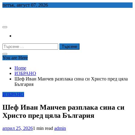
Skip
петък, август 07, 2026
to
СЕДЕМ БГ
content
Търсене
за:
You are Here
Home
ИЗБРАНО
Шеф Иван Манчев разплака сина си Христо пред цяла
България
ИЗБРАНО
Шеф Иван Манчев разплака сина си
Христо пред цяла България
април 25, 2026
1 min read
admin