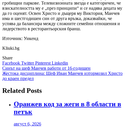
гробищни паркове. Телевизионната звезда е категоричен, че
взискателността му е „през принципи“ и се надява децата му
да го оценят. Освен Христо и дъщеря му Виктория, Манчев
има и шестгодишен син от друга връзка, доказвайки, че
успява да балансира между сложните семейни отношения и
лидерството в ресторантьорския бранш.
Източник: Уикенд
Kliuki.bg
Share
Facebook
Twitter
Pinterest
Linkedin
Навигация
Синът на шеф Манчев работи от 16-годишен
Жестока дисциплина: Шеф Иван Манчев изтормозил Христо
до краен предел
Related Posts
Оранжев код за жеги в 8 области в
петък
август 6, 2026