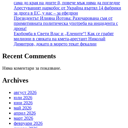
сама до края на дните й, повече мъж няма да погледне
Арестуваният наркобос от Украйна въртял 14 фабрики
за дрога в ЕС, у нас – за ефедрон
Президентът Илияна Йотова: Разочарована съм от
примитивната политическа употреба на инцидента с
дрона!
Екобомба в Свети Влас и „Елените“! Как се грабят
милиони в сянката на кмета-арестант Николай
Димитров, докато в морето текат фекалии
Recent Comments
Няма коментари за показване.
Archives
август 2026
юли 2026
юни 2026
май 2026
април 2026
март 2026
февруари 2026