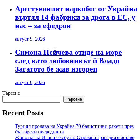
Арестуваният наркобос от Украйна
въртял 14 фабрики за дрога в ЕС, у
нас – за ефедрон
август 9, 2026
Симона Пейчева отиде на море
след като любовникът й Владо
Загатото бе жив изгорен
август 9, 2026
Търсене
Търсене
Recent Posts
Турция продава на Украйна 70 балистични ракети през
български посредници
Животът на Ивана се срути! Огромна трагедия я оставя