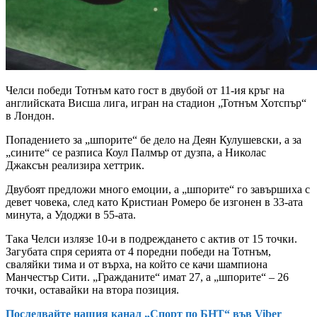
Челси победи Тотнъм като гост в двубой от 11-ия кръг на
английската Висша лига, игран на стадион „Тотнъм Хотспър“
в Лондон.
Попадението за „шпорите“ бе дело на Деян Кулушевски, а за
„сините“ се разписа Коул Палмър от дузпа, а Николас
Джаксън реализира хеттрик.
Двубоят предложи много емоции, а „шпорите“ го завършиха с
девет човека, след като Кристиан Ромеро бе изгонен в 33-ата
минута, а Удоджи в 55-ата.
Tака Челси излязе 10-и в подреждането с актив от 15 точки.
Загубата спря серията от 4 поредни победи на Тотнъм,
сваляйки тима и от върха, на който се качи шампиона
Манчестър Сити. „Гражданите“ имат 27, а „шпорите“ – 26
точки, оставайки на втора позиция.
Последвайте нашия канал „Спорт по БНТ“ във Viber