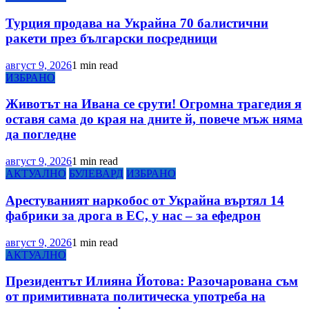
Турция продава на Украйна 70 балистични
ракети през български посредници
август 9, 2026
1 min read
ИЗБРАНО
Животът на Ивана се срути! Огромна трагедия я
оставя сама до края на дните й, повече мъж няма
да погледне
август 9, 2026
1 min read
АКТУАЛНО
БУЛЕВАРД
ИЗБРАНО
Арестуваният наркобос от Украйна въртял 14
фабрики за дрога в ЕС, у нас – за ефедрон
август 9, 2026
1 min read
АКТУАЛНО
Президентът Илияна Йотова: Разочарована съм
от примитивната политическа употреба на