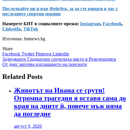
Последвайте ни и във Фейсбук, за да сте винаги в час с
последните спортни новини
Намерете БНТ в социалните мрежи:
Instagram
,
Facebook
,
LinkedIn
,
TikTok
Източник: bntnews.bg
Share
Facebook
Twitter
Pinterest
Linkedin
Навигация
Задружните Гладиатори спечелиха място в Резиденцията
От днес започва изплащането на пенсиите
Related Posts
Животът на Ивана се срути!
Огромна трагедия я оставя сама до
края на дните й, повече мъж няма
да погледне
август 9, 2026