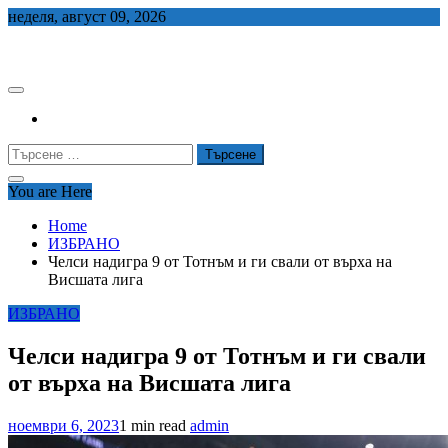
Skip
неделя, август 09, 2026
to
СЕДЕМ БГ
content
Търсене
за:
You are Here
Home
ИЗБРАНО
Челси надигра 9 от Тотнъм и ги свали от върха на
Висшата лига
ИЗБРАНО
Челси надигра 9 от Тотнъм и ги свали
от върха на Висшата лига
ноември 6, 2023
1 min read
admin