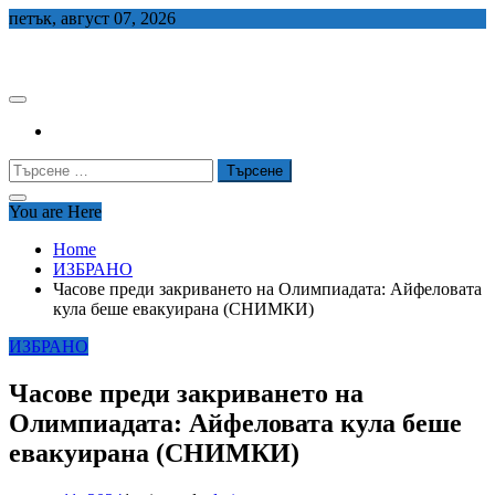
Skip
петък, август 07, 2026
to
СЕДЕМ БГ
content
Търсене
за:
You are Here
Home
ИЗБРАНО
Часове преди закриването на Олимпиадата: Айфеловата
кула беше евакуирана (СНИМКИ)
ИЗБРАНО
Часове преди закриването на
Олимпиадата: Айфеловата кула беше
евакуирана (СНИМКИ)