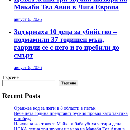
Макаби Тел Авив в Лига Европа
август 6, 2026
Задържаха 10 деца за убийство –
подмамили 37-годишен мъж,
гаврили се с него и го пребили до
смърт
август 6, 2026
Търсене
Търсене
Recent Posts
Оранжев код за жеги в 8 области в петък
Вече пета година представят руския провал като тактика
и победа
Нечувана жестокост: Майка и баба убиха четири деца
ЦСКА лепна три звучни шамара на Макаби Тел Авив в