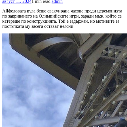
август 11, 2024
1 min read
admin
Айфеловата кула беше евакуирана часове преди церемонията
по закриването на Олимпийските игри, заради мъж, който се
катереше по конструкцията. Той е задържан, но мотивите за
постъпката му засега остават неясни.