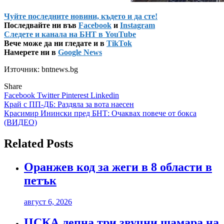
Чуйте последните новини, където и да сте!
Последвайте ни във
Facebook
и
Instagram
Следете и канала на БНТ в YouTube
Вече може да ни гледате и в
TikTok
Намерете ни в
Google News
Източник: bntnews.bg
Share
Facebook
Twitter
Pinterest
Linkedin
Навигация
Край с ПП-ДБ: Раздяла за вота наесен
Красимир Инински пред БНТ: Очаквах повече от бокса
(ВИДЕО)
Related Posts
Оранжев код за жеги в 8 области в
петък
август 6, 2026
ЦСКА лепна три звучни шамара на