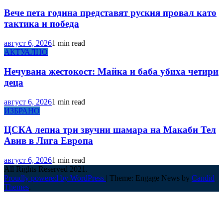
Вече пета година представят руския провал като
тактика и победа
август 6, 2026
1 min read
АКТУАЛНО
Нечувана жестокост: Майка и баба убиха четири
деца
август 6, 2026
1 min read
ИЗБРАНО
ЦСКА лепна три звучни шамара на Макаби Тел
Авив в Лига Европа
август 6, 2026
1 min read
All Rights Reserved 2021.
Proudly powered by WordPress
|
Theme: Engage News by
Candid
Themes
.