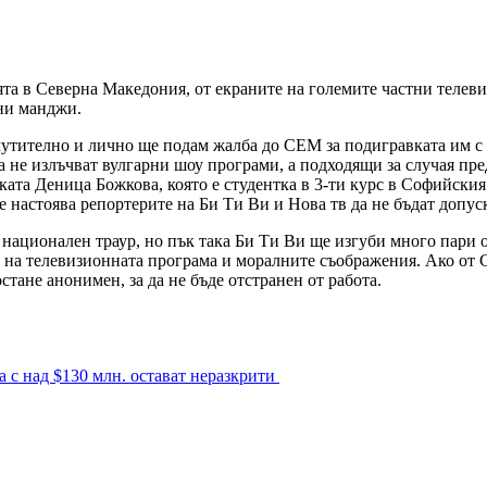
ията в Северна Македония, от екраните на големите частни теле
ани манджи.
утително и лично ще подам жалба до СЕМ за подигравката им с б
 не излъчват вулгарни шоу програми, а подходящи за случая пре
ата Деница Божкова, която е студентка в 3-ти курс в Софийския 
 настоява репортерите на Би Ти Ви и Нова тв да не бъдат допус
а национален траур, но пък така Би Ти Ви ще изгуби много пари 
 на телевизионната програма и моралните съображения. Ако от С
стане анонимен, за да не бъде отстранен от работа.
а с над $130 млн. остават неразкрити