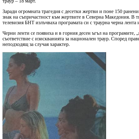
траур – 18 март.
Заради огромната трагедия с десетки жертви и поне 150 ранен
знак на съпричастност към жертвите в Северна Македония. В 
телевизия БНТ излъчваха програмата си с траурна черна лента 
Черни ленти се появиха и в горния десен ъгъл на програмите, 
съответствие с изискванията за национален траур. Според прав
неподходящ за случая характер.