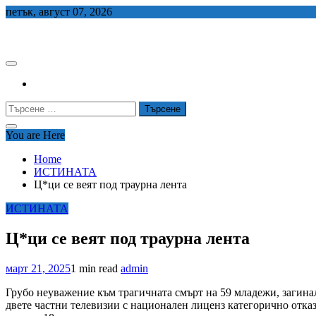
Skip
петък, август 07, 2026
to
СЕДЕМ БГ
content
Търсене
за:
You are Here
Home
ИСТИНАТА
Ц*ци се веят под траурна лента
ИСТИНАТА
Ц*ци се веят под траурна лента
март 21, 2025
1 min read
admin
Грубо неуважение към трагичната смърт на 59 младежи, загина
двете частни телевизии с национален лиценз категорично отка