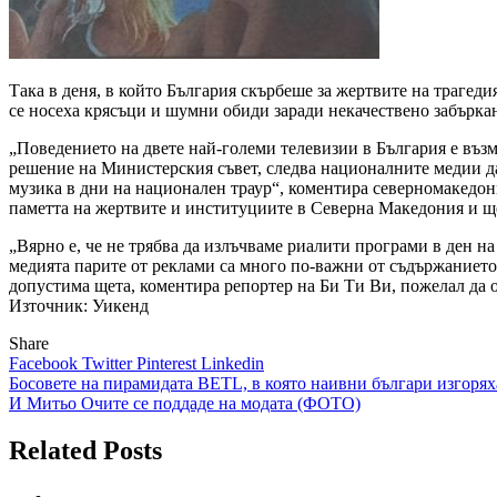
Така в деня, в който България скърбеше за жертвите на трагед
се носеха крясъци и шумни обиди заради некачествено забърк
„Поведението на двете най-големи телевизии в България е възм
решение на Министерския съвет, следва националните медии да
музика в дни на национален траур“, коментира северномакедонк
паметта на жертвите и институциите в Северна Македония и ще
„Вярно е, че не трябва да излъчваме риалити програми в ден н
медията парите от реклами са много по-важни от съдържанието
допустима щета, коментира репортер на Би Ти Ви, пожелал да о
Източник: Уикенд
Share
Facebook
Twitter
Pinterest
Linkedin
Навигация
Босовете на пирамидата BETL, в която наивни българи изгорях
И Митьо Очите се поддаде на модата (ФОТО)
Related Posts