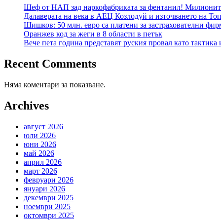
Шеф от НАП зад наркофабриката за фентанил! Милиони
Далаверата на века в АЕЦ Козлодуй и източването на Топ
Шишков: 50 млн. евро са платени за застрахователни фирм
Оранжев код за жеги в 8 области в петък
Вече пета година представят руския провал като тактика 
Recent Comments
Няма коментари за показване.
Archives
август 2026
юли 2026
юни 2026
май 2026
април 2026
март 2026
февруари 2026
януари 2026
декември 2025
ноември 2025
октомври 2025