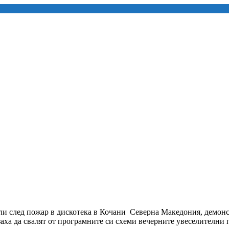
ли след пожар в дискотека в Кочани Северна Македония, демонс
заха да свалят от програмните си схеми вечерните увеселителни