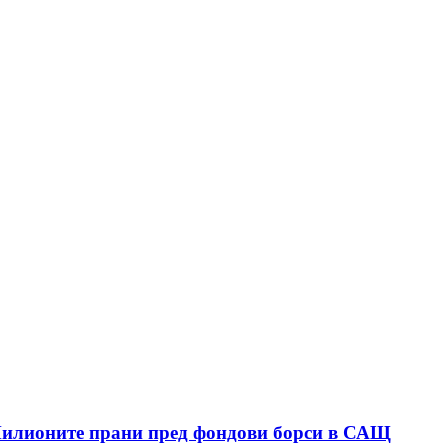
Милионите прани пред фондови борси в САЩ