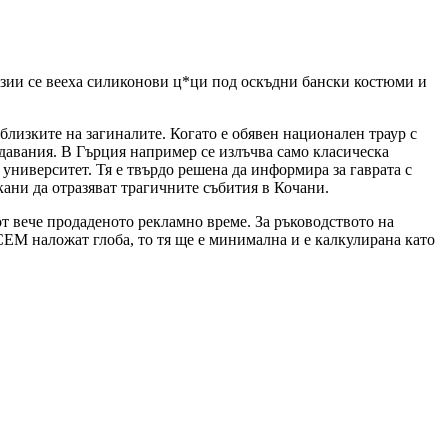
визии се вееха силиконови ц*ци под оскъдни бански костюми и
лизките на загиналите. Когато е обявен национален траур с
давания. В Гърция например се излъчва само класическа
университет. Тя е твърдо решена да информира за гаврата с
кани да отразяват трагичните събития в Кочани.
от вече продаденото рекламно време. За ръководството на
ЕМ наложат глоба, то тя ще е минимална и е калкулирана като