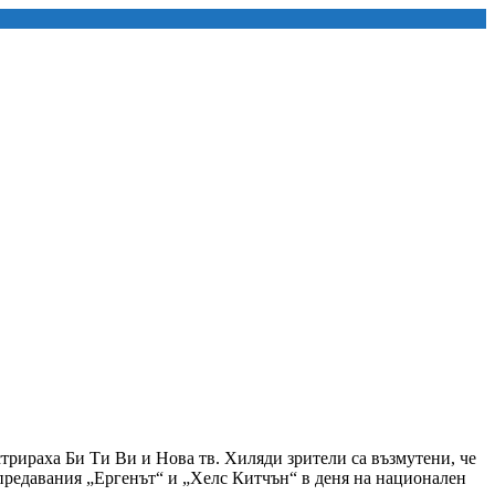
трираха Би Ти Ви и Нова тв. Хиляди зрители са възмутени, че
 предавания „Ергенът“ и „Хелс Китчън“ в деня на национален