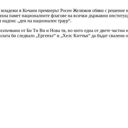
и младежи в Кочани премиерът Росен Желязков обяви с решение н
тяхна памет националните флагове на всички държавни институци
и надпис „ден на национален траур“.
„излъчвани от Би Ти Ви и Нова тв, но нито една от двете частни
илата би следвало „Ергенът“ и „Хелс Китчън“ да бъдат свалени о