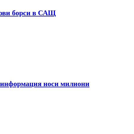
ови борси в САЩ
та информация носи милиони