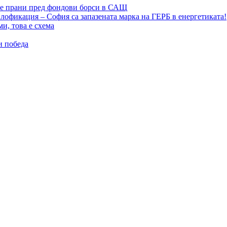
те прани пред фондови борси в САЩ
лофикация – София са запазената марка на ГЕРБ в енергетиката!
и, това е схема
и победа