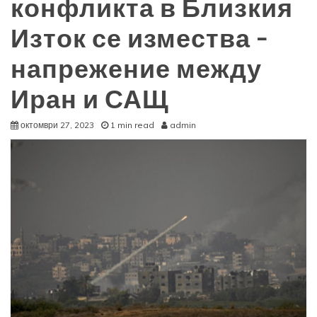
конфликта в Близкия
Изток се измества –
напрежение между
Иран и САЩ
октомври 27, 2023
1 min read
admin