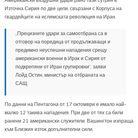
Източна Сирия по две цели, свързани с Корпуса на
гвардейците на ислямската революция на Иран.
„Прецизните удари за самоотбрана са в
отговор на поредица от продължаващи и
предимно неуспешни нападения срещу
американски военни в Ирак и Сирия от
подкрепяни от Иран групировки“, заяви
Лойд Остин, министър на отбраната на
САЩ.
По данни на Пентагона от 17 октомври е имало най-
малко 12 такива нападения. При две от тях са били
ранени 21 американски служители. Вашингтон изпраща
към Близкия изток допълнителни сили.