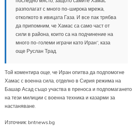
последно място, защото самите Хамас
разполагат с много по-широка мрежа,
отколкото в ивицата Газа. И все пак трябва
да припомним, че Хамас са само част от
сили в района, които са на подчинение на
много по-големи играчи като Иран“, каза
още Руслан Трад.
Той коментира още, че Иран опитва да подпомогне
Хамас с военна сила, отделно в Сирия режима на
Башар Асад също участва в преноса и подпомагането
на тези милиции с военна техника и казарми за
настаняване.
Източник: bntnews.bg