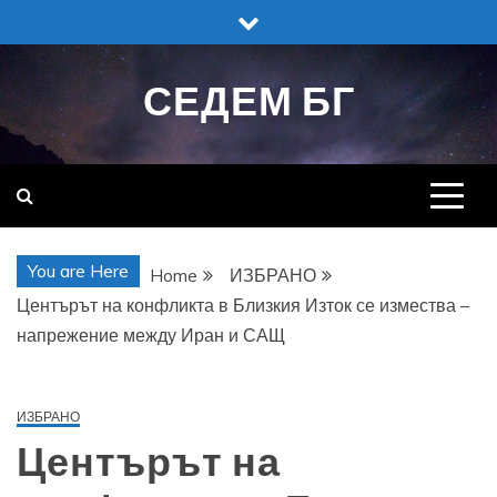
Skip
to
content
СЕДЕМ БГ
You are Here
Home
ИЗБРАНО
Центърът на конфликта в Близкия Изток се измества –
напрежение между Иран и САЩ
ИЗБРАНО
Центърът на