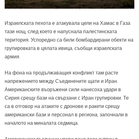
Израелската пехота е атакувала цели на Хамас в Газа
тази нощ, след което е напуснала палестинската
територия. Успоредно са били бомбардирани обекти на
групировката в цялата ивица, съобщи израелската
армия.
На фона на продължаващия конфликт там расте
напрежението между Съединените щати и Иран.
Американските въоръжени сили нанесоха удари в
Сирия срещу бази на свързани с Иран групировки. Те
са в отговор на атаките с дронове и ракети срещу
американски бази и персонал в региона, започнали в
началото на миналата седмица.
Американски въздушни удари рано тази сутрин в