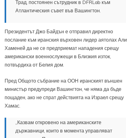
Трад, постоянен сътрудник в DFRLab към
Атлантическия съвет във Вашингтон.
Президентът Джо Байдън е отправил директно
послание към иранския върховен лидер аятолах Али
Хаменей да не се предприемат нападения срещу
американски военнослужещи в Близкия изток,
потвърдиха от Белия дом.
Пред Общото събрание на ООН иранският външен
министър предупреди Вашингтон, че няма да бъде
пощаден, ако не спрат действията на Израел срещу
Хамас.
„Казвам откровено на американските
държавници, които в момента управляват