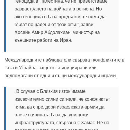
геноцида в Палестина, че не приветстваме
разрастването на войната в региона. Но
ако геноцида в Газа продължи, те няма да
бъдат пощадени от този огън“, заяви
Хосейн Амир Абдолахиан, министър на
външните работи на Иран.
Международните наблюдатели свързват конфликтите в
Газа и Украйна, защото са инициирани или
подпомагани от едни и същи международни играчи.
„В случая с Близкия изток имаме
изключително силни сигнали, че конфликтът
няма да спре, дори израелската армия да
влезе в ивицата Газа, да унищожи
инфраструктурата, свързана с Хамас. Не на