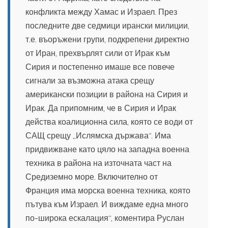
конфликта между Хамас и Израел. През
последните две седмици ирански милиции,
т.е. въоръжени групи, подкрепени директно
от Иран, прехвърлят сили от Ирак към
Сирия и постепенно имаше все повече
сигнали за възможна атака срещу
американски позиции в района на Сирия и
Ирак. Да припомним, че в Сирия и Ирак
действа коалиционна сила, която се води от
САЩ срещу „Ислямска държава“. Има
придвижване като цяло на западна военна
техника в района на източната част на
Средиземно море. Включително от
Франция има морска военна техника, която
пътува към Израел. И виждаме една много
по-широка ескалация“, коментира Руслан