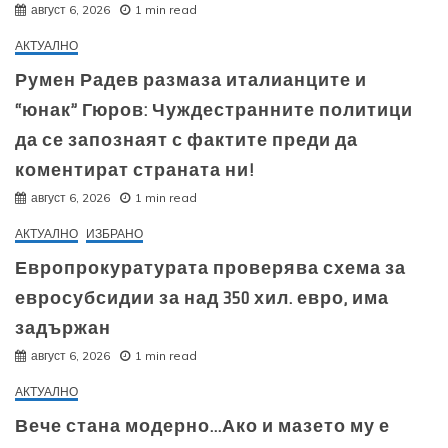
август 6, 2026
1 min read
АКТУАЛНО
Румен Радев размаза италианците и
“юнак” Гюров: Чуждестранните политици
да се запознаят с фактите преди да
коментират страната ни!
август 6, 2026
1 min read
АКТУАЛНО
ИЗБРАНО
Европрокуратурата проверява схема за
евросубсидии за над 350 хил. евро, има
задържан
август 6, 2026
1 min read
АКТУАЛНО
Вече стана модерно…Ако и мазето му е