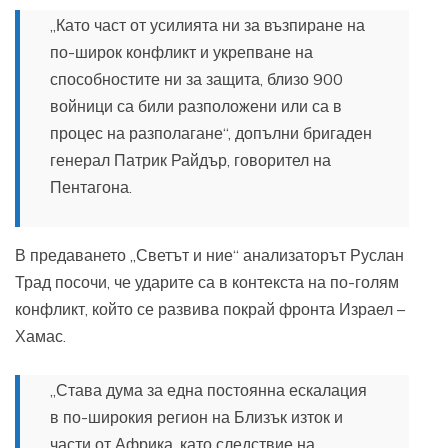
„Като част от усилията ни за възпиране на
по-широк конфликт и укрепване на
способностите ни за защита, близо 900
войници са били разположени или са в
процес на разполагане“, допълни бригаден
генерал Патрик Райдър, говорител на
Пентагона.
В предаването „Светът и ние“ анализаторът Руслан
Трад посочи, че ударите са в контекста на по-голям
конфликт, който се развива покрай фронта Израел –
Хамас.
„Става дума за една постоянна ескалация
в по-широкия регион на Близък изток и
части от Африка, като следствие на