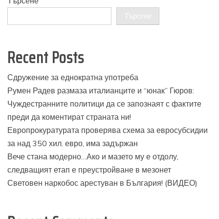
Търсене
Търсене
Recent Posts
Сдружение за еднократна употреба
Румен Радев размаза италианците и “юнак” Гюров:
Чуждестранните политици да се запознаят с фактите
преди да коментират страната ни!
Европрокуратурата проверява схема за евросубсидии
за над 350 хил. евро, има задържан
Вече стана модерно…Ако и мазето му е отдолу,
следващият етап е преустройване в мезонет
Световен наркобос арестуван в България! (ВИДЕО)