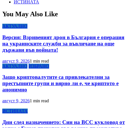
ИСТИНАТА
You May Also Like
АКТУАЛНО
Версия: Взривеният дрон в България е операция
на украинските служби за въвличане на още
държави във войната!
август 9, 2026
1 min read
АКТУАЛНО
ИЗБРАНО
Защо криптовалутите са привлекателни за
престъпните групи и вярно ли е, че криптото е
анонимно
август 9, 2026
1 min read
ИСТИНАТА
Дни след назначението: Син на ВСС кукловод от