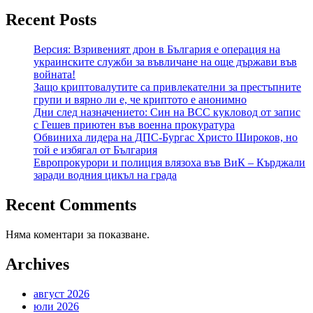
Recent Posts
Версия: Взривеният дрон в България е операция на
украинските служби за въвличане на още държави във
войната!
Защо криптовалутите са привлекателни за престъпните
групи и вярно ли е, че криптото е анонимно
Дни след назначението: Син на ВСС кукловод от запис
с Гешев приютен във военна прокуратура
Обвиниха лидера на ДПС-Бургас Христо Широков, но
той е избягал от България
Европрокурори и полиция влязоха във ВиК – Кърджали
заради водния цикъл на града
Recent Comments
Няма коментари за показване.
Archives
август 2026
юли 2026