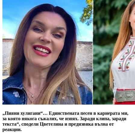
„Пияни хулигани“… Единствената песен в кариерата ми,
за която някога съжалих, че изпях. Заради клипа, заради
текста“, сподели Цветелина и предизвика вълна от
реакции.