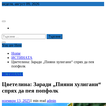
Skip
неделя, август 09, 2026
to
СЕДЕМ БГ
content
Търсене
за:
You are Here
Home
ИСТИНАТА
Цветелина: Заради „Пияни хулигани“ спрях да пея
попфолк
ИСТИНАТА
Цветелина: Заради „Пияни хулигани“
спрях да пея попфолк
ноември 13, 2025
1 min read
admin