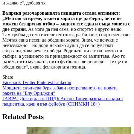
и жалко е“, добавя тя.
Въпреки разочарованията певицата остава оптимист:
„Мечтая за време, в което хората ще разберат, че ти не
можеш без другия отбор – защото сте една и съща монета с
две страни
. Аз мога да пея сама, но спортът е друго нещо.
Там трябва да има интелигентност, разбиране, спортсменство.
Мечтая една песен да обедини хората. Знам, че всички е
невъзможно – но дори няколко души да се почувстват
свързани, това вече е победа. Родината ни е тази, която ни
събира, а усещането за принадлежност се възпитава. Ако го
пазим, нито музиката, нито футболът ще ни делят – те ще ни
обединяват“, вярва фолклорната певица.
Share
Facebook
Twitter
Pinterest
Linkedin
Навигация
Мощната слънчева буря забави изстрелването на новата
ракета на "Блу Ориджин"
ГАВРА! Докторът от ППДБ Антон Тонев разпъна на кръст
пациентка, качи я във фейсбук (СНИМКИ 18+)
Related Posts