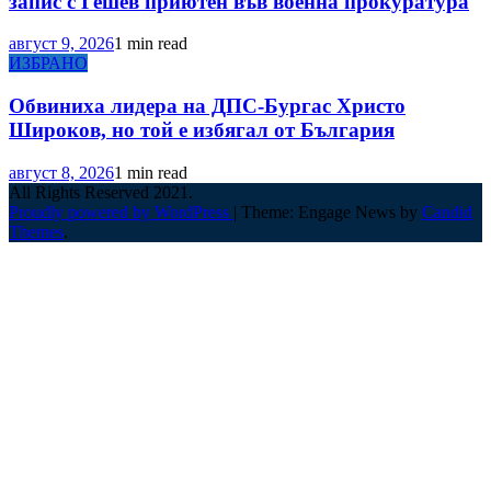
запис с Гешев приютен във военна прокуратура
август 9, 2026
1 min read
ИЗБРАНО
Обвиниха лидера на ДПС-Бургас Христо
Широков, но той е избягал от България
август 8, 2026
1 min read
All Rights Reserved 2021.
Proudly powered by WordPress
|
Theme: Engage News by
Candid
Themes
.