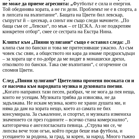
не може да приеме агресията: „
Футболът е сила и енергия.
Той обединява хората, а не ги дели. Проблемът не е в спорта, а
в липсата на възпитание“. Бащата на Цвети бил левскар,
съпругът й – цесекар, а синът им също следи мачовете. „По
баща съм от „Левски“, по мъж – от ЦСКА. Аз не подкрепям
конкретен отбор“, смее се сестрата на Екстра Нина.
Клипът към „Пияни хулигани“ също е оставил следа:
„В
клипа съм по бански и това ме притесняваше ужасно. Аз съм
човек със свян, а обществото ни кара да имаме предразсъдъци
– за хората ще е по-добре да ме видят в монашески дрехи,
отколкото по бански. Така сме възпитани“, с огорчение си
спомня Цвети.
След „Пияни хулигани“ Цветелина променя посоката си и
се насочва към народната музика и духовната поезия
.
„Когато направих тази песен, разбрах, че не мога да пея неща,
които не усещам. Музиката трябва да извисява, не да
задължава. Не искам музика, която не храни душата ми, и
няма да дам на хората нещо, което аз самата не бих
консумирала. За съжаление, и спортът, и музиката измениха
значението си през годините – всичко стана комерсиално“,
категорична е ангелогласната певица. „Струва ми се, че
липсва вече този огън, който преди беше във футбола, и
усещането за родина, за град, за корен, за народ. Много тъжно