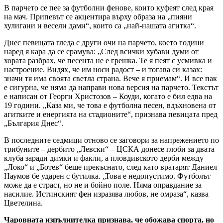
В парчето се пее за футболни фенове, които куфеят след края
на мач. Припевът се акцентира върху образа на „пияни
хулигани и весели дами“, които са „най-нашата агитка“.
Днес певицата гледа с други очи на парчето, което години
наред я кара да се срамува: „След всички хубави думи от
хората разбрах, че песента не е грешка. Те я пеят с усмивка и
настроение. Видях, че им носи радост – и тогава си казах:
значи тя има своята светла страна. Вече я приемам“. И все пак
е сигурна, че няма да направи нова версия на парчето. Текстът
е написан от Георги Христозов – Коуди, когато е бил едва на
19 години. „Каза ми, че това е футболна песен, вдъхновена от
агитките и енергията на стадионите“, признава певицата пред
„България Днес“.
В последните седмици отново се заговори за напрежението по
трибуните – дербито „Левски“ – ЦСКА донесе глоби за двата
клуба заради димки и факли, а пловдивското дерби между
„Локо“ и „Ботев“ беше прекъснато, след като вратарят Даниел
Наумов бе ударен с бутилка. „Това е недопустимо. Футболът
може да е страст, но не и бойно поле. Няма оправдание за
насилие. Истинският фен изразява любов, не омраза“, казва
Цветелина.
Чаровната изпълнителка признава, че обожава спорта, но