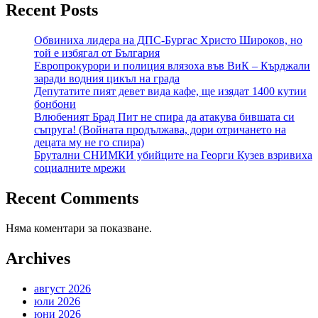
Recent Posts
Обвиниха лидера на ДПС-Бургас Христо Широков, но
той е избягал от България
Европрокурори и полиция влязоха във ВиК – Кърджали
заради водния цикъл на града
Депутатите пият девет вида кафе, ще изядат 1400 кутии
бонбони
Влюбеният Брад Пит не спира да атакува бившата си
съпруга! (Войната продължава, дори отричането на
децата му не го спира)
Брутални СНИМКИ убийците на Георги Кузев взривиха
социалните мрежи
Recent Comments
Няма коментари за показване.
Archives
август 2026
юли 2026
юни 2026