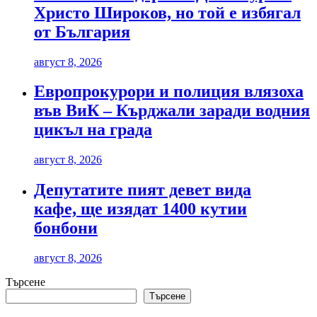
Христо Широков, но той е избягал
от България
август 8, 2026
Европрокурори и полиция влязоха
във ВиК – Кърджали заради водния
цикъл на града
август 8, 2026
Депутатите пият девет вида
кафе, ще изядат 1400 кутии
бонбони
август 8, 2026
Търсене
Търсене