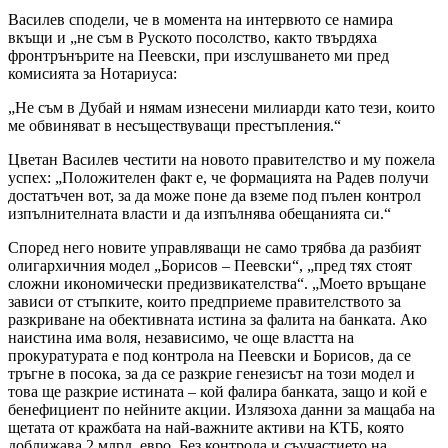
Василев сподели, че в момента на интервюто се намира
вкъщи и „не съм в Руското посолство, както твърдяха
фронтрънърите на Пеевски, при изслушването ми пред
комисията за Нотариуса:
„Не съм в Дубай и нямам изнесени милиарди като тези, които
ме обвиняват в несъществуващи престъпления.“
Цветан Василев честити на новото правителство и му пожела
успех: „Положителен факт е, че формацията на Радев получи
достатъчен вот, за да може поне да вземе под пълен контрол
изпълнителната власти и да изпълнява обещанията си.“
Според него новите управляващи не само трябва да разбият
олигархичния модел „Борисов – Пеевски“, „пред тях стоят
сложни икономически предизвикателства“. „Моето връщане
зависи от стъпките, които предприеме правителството за
разкриване на обективната истина за фалита на банката. Ако
наистина има воля, независимо, че още властта на
прокуратурата е под контрола на Пеевски и Борисов, да се
тръгне в посока, за да се разкрие генезисът на този модел и
това ще разкрие истината – кой фалира банката, защо и кой е
бенефициент по нейните акции. Излязоха данни за мащаба на
щетата от кражбата на най-важните активи на КТБ, която
доближава 2 млрд. евро. Без контрола и съучастието на