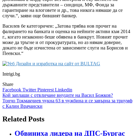
държавните представители – синдици, МФ, Фонда за
гарантиране на влоговете и др., това никога нямаше да се
случи.“, заяви още бившият банкер.
Василев бе категоричен: „Затова трябва нов прочит на
фалирането на банката и оценка на нейните активи към 2014
г., когато незаконно беше обявена в банкрут. Новият прочит
може да тръгне и от прокуратурата, но аз нямам доверие,
докато не бъде изчистена от зависимите слуги на Борисов и
Пеевски.“
Intrigi.bg
Share
Facebook
Twitter
Pinterest
Linkedin
Навигация
Кой заплаши с отвличане внуците на Васил Божков?
Тончо Токмакчиев чукна 63 в чужбина и се завърна за триумф
с Калин Врачански
Related Posts
Обвиниха лидера на ДПС-Бургас