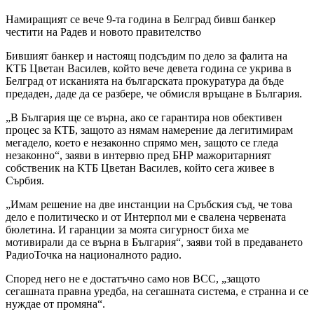
Намиращият се вече 9-та година в Белград бивш банкер
честити на Радев и новото правителство
Бившият банкер и настоящ подсъдим по дело за фалита на
КТБ Цветан Василев, който вече девета година се укрива в
Белград от исканията на българската прокуратура да бъде
предаден, даде да се разбере, че обмисля връщане в България.
„В България ще се върна, ако се гарантира нов обективен
процес за КТБ, защото аз нямам намерение да легитимирам
мегадело, което е незаконно спрямо мен, защото се гледа
незаконно“, заяви в интервю пред БНР мажоритарният
собственик на КТБ Цветан Василев, който сега живее в
Сърбия.
„Имам решение на две инстанции на Сръбския съд, че това
дело е политическо и от Интерпол ми е свалена червената
бюлетина. И гаранции за моята сигурност биха ме
мотивирали да се върна в България“, заяви той в предаването
РадиоТочка на националното радио.
Според него не е достатъчно само нов ВСС, „защото
сегашната правна уредба, на сегашната система, е странна и се
нуждае от промяна“.