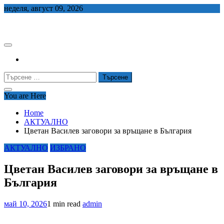
Skip
неделя, август 09, 2026
to
СЕДЕМ БГ
content
Търсене
за:
You are Here
Home
АКТУАЛНО
Цветан Василев заговори за връщане в България
АКТУАЛНО
ИЗБРАНО
Цветан Василев заговори за връщане в
България
май 10, 2026
1 min read
admin