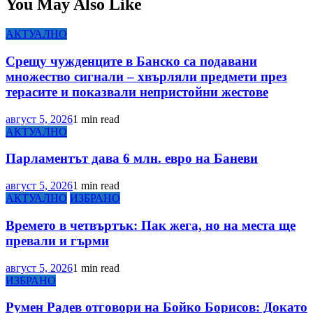
You May Also Like
АКТУАЛНО
Срещу чужденците в Банско са подавани
множество сигнали – хвърляли предмети през
терасите и показвали непристойни жестове
август 5, 2026
1 min read
АКТУАЛНО
Парламентът дава 6 млн. евро на Баневи
август 5, 2026
1 min read
АКТУАЛНО
ИЗБРАНО
Времето в четвъртък: Пак жега, но на места ще
превали и гърми
август 5, 2026
1 min read
ИЗБРАНО
Румен Радев отговори на Бойко Борисов: Докато