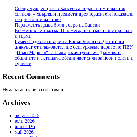
Срещу чужденците в Банско са подавани множество
сигнали – хвърляли предмети през терасите и показвали
непристойни жестове
Парламентът дава 6 млн. евро на Баневи
Времето в четвъртък: Пак жега, но на места ще превали
и гърми
Румен Радев отговори на Бойко Борисов: Докато ни
атакуват от плажовете, ние осигуряваме парите по ПВУ
„План Маршал“ за българския туризъм: Държавата,
общините и летищата обединяват сили за нови полети и
туристи
Recent Comments
Няма коментари за показване.
Archives
август 2026
юли 2026
юни 2026
май 2026