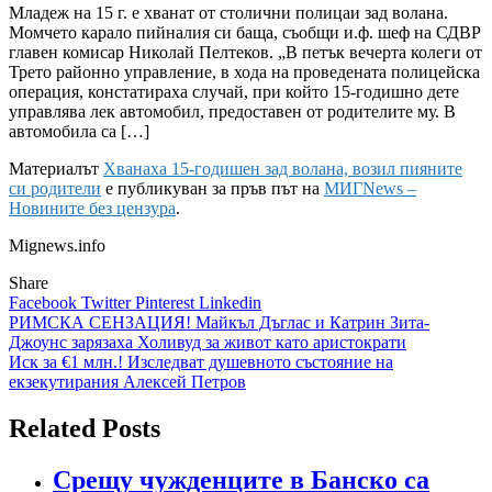
Младеж на 15 г. е хванат от столични полицаи зад волана.
Момчето карало пийналия си баща, съобщи и.ф. шеф на СДВР
главен комисар Николай Пелтеков. „В петък вечерта колеги от
Трето районно управление, в хода на проведената полицейска
операция, констатираха случай, при който 15-годишно дете
управлява лек автомобил, предоставен от родителите му. В
автомобила са […]
Материалът
Хванаха 15-годишен зад волана, возил пияните
си родители
е публикуван за пръв път на
МИГNews –
Новините без цензура
.
Mignews.info
Share
Facebook
Twitter
Pinterest
Linkedin
Навигация
РИМСКА СЕНЗАЦИЯ! Майкъл Дъглас и Катрин Зита-
Джоунс зарязаха Холивуд за живот като аристократи
Иск за €1 млн.! Изследват душевното състояние на
екзекутирания Алексей Петров
Related Posts
Срещу чужденците в Банско са