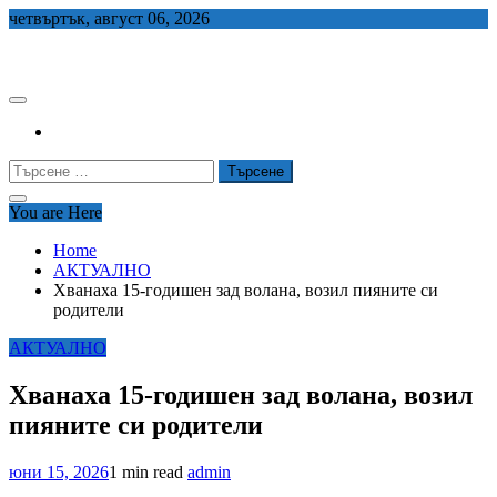
Skip
четвъртък, август 06, 2026
to
СЕДЕМ БГ
content
Търсене
за:
You are Here
Home
АКТУАЛНО
Хванаха 15-годишен зад волана, возил пияните си
родители
АКТУАЛНО
Хванаха 15-годишен зад волана, возил
пияните си родители
юни 15, 2026
1 min read
admin