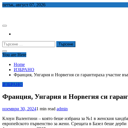
Skip
петък, август 07, 2026
to
СЕДЕМ БГ
content
Търсене
за:
You are Here
Home
ИЗБРАНО
Франция, Унгария и Норвегия си гарантираха участие във
ИЗБРАНО
Франция, Унгария и Норвегия си гарант
ноември 30, 2024
1 min read
admin
Клоуи Валентини – която беше избрана за №1 в женския хандбал
европейското първенство за жени. Срещата в Базел беше дерби