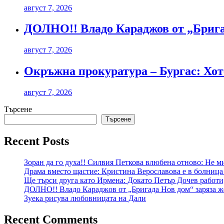
август 7, 2026
ДОЛНО!! Владо Караджов от „Бригад
август 7, 2026
Окръжна прокуратура – Бургас: Хоте
август 7, 2026
Търсене
Търсене
Recent Posts
Зоран да го духа!! Силвия Петкова влюбена отново: Не ми
Драма вместо щастие: Кристина Верославова е в болница
Ще търси друга като Ирмена: Докато Петър Дочев работи
ДОЛНО!! Владо Караджов от „Бригада Нов дом“ заряза же
Зуека рисува любовницата на Дали
Recent Comments