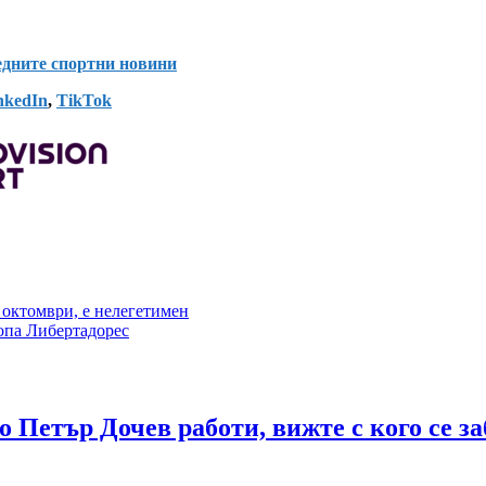
ледните спортни новини
nkedIn
,
TikTok
 октомври, е нелегетимен
опа Либертадорес
 Петър Дочев работи, вижте с кого се з