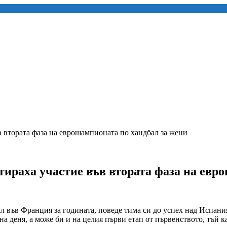
 втората фаза на eврошампионата по хандбал за жени
ираха участие във втората фаза на eвр
 във Франция за годината, поведе тима си до успех над Испания 
 на деня, а може би и на целия първи етап от първенството, тъ