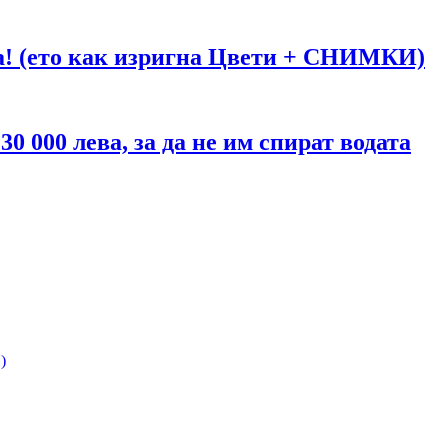
га! (ето как изригна Цвети + СНИМКИ)
 000 лева, за да не им спират водата
)