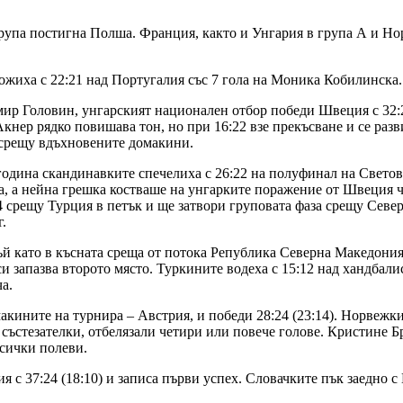
група постигна Полша. Франция, както и Унгария в група А и Нор
ложиха с 22:21 над Португалия със 7 гола на Моника Кобилинска.
мир Головин, унгарският национален отбор победи Швеция с 32:
кнер рядко повишава тон, но при 16:22 взе прекъсване и се раз
а срещу вдъхновените домакини.
 година скандинавките спечелиха с 26:22 на полуфинал на Свето
ла, а нейна грешка костваше на унгарките поражение от Швеция
 срещу Турция в петък и ще затвори груповата фаза срещу Север
.
тъй като в късната среща от потока Република Северна Македония 
 си запазва второто място. Туркините водеха с 15:12 над хандба
а.
акините на турнира – Австрия, и победи 28:24 (23:14). Норвеж
 състезателки, отбелязали четири или повече голове. Кристине Б
всички полеви.
с 37:24 (18:10) и записа първи успех. Словачките пък заедно с 