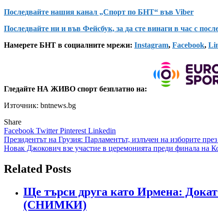
Последвайте нашия канал „Спорт по БНТ“ във Viber
Последвайте ни и във Фейсбук, за да сте винаги в час с пос
Намерете БНТ в социалните мрежи:
Instagram
,
Facebook
,
Li
Гледайте НА ЖИВО спорт безплатно на:
Източник: bntnews.bg
Share
Facebook
Twitter
Pinterest
Linkedin
Навигация
Президентът на Грузия: Парламентът, излъчен на изборите през
Новак Джокович взе участие в церемонията преди финала на К
Related Posts
Ще търси друга като Ирмена: Докато
(СНИМКИ)