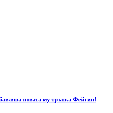
абавлява новата му тръпка Фейгин!