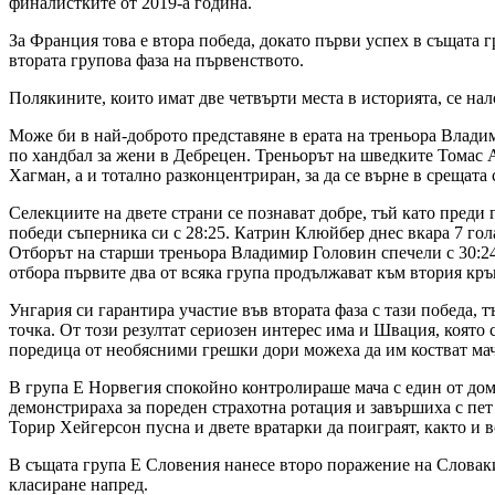
финалистките от 2019-а година.
За Франция това е втора победа, докато първи успех в същата 
втората групова фаза на първенството.
Полякините, които имат две четвърти места в историята, се на
Може би в най-доброто представяне в ерата на треньора Влади
по хандбал за жени в Дебрецен. Треньорът на шведките Томас А
Хагман, а и тотално разконцентриран, за да се върне в срещат
Селекциите на двете страни се познават добре, тъй като преди
победи съперника си с 28:25. Катрин Клюйбер днес вкара 7 го
Отборът на старши треньора Владимир Головин спечели с 30:24
отбора първите два от всяка група продължават към втория кръг
Унгария си гарантира участие във втората фаза с тази победа, 
точка. От този резултат сериозен интерес има и Швация, която
поредица от необясними грешки дори можеха да им костват мач
В група Е Норвегия спокойно контролираше мача с един от дом
демонстрираха за пореден страхотна ротация и завършиха с пет
Торир Хейгерсон пусна и двете вратарки да поиграят, както и 
В същата група Е Словения нанесе второ поражение на Словакия 
класиране напред.