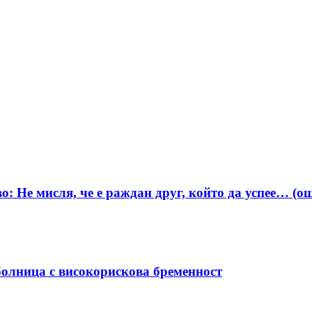
о: Не мисля, че е раждан друг, който да успее… (о
болница с високорискова бременност