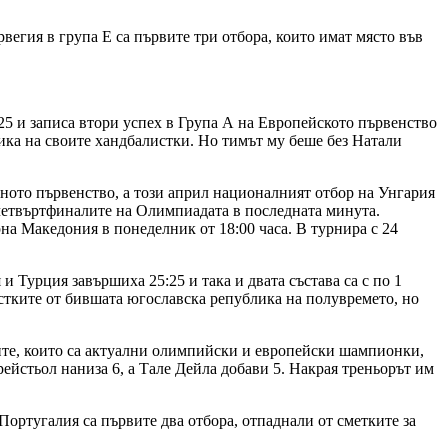
вегия в група Е са първите три отбора, които имат място във
25 и записа втори успех в Група А на Европейското първенство
вика на своите хандбалистки. Но тимът му беше без Натали
вното първенство, а този април националният отбор на Унгария
 четвъртфиналите на Олимпиадата в последната минута.
на Македония в понеделник от 18:00 часа. В турнира с 24
и Турция завършиха 25:25 и така и двата състава са с по 1
листките от бившата югославска република на полувремето, но
ките, които са актуални олимпийски и европейски шампионки,
рейстьол наниза 6, а Тале Дейла добави 5. Накрая треньорът им
Португалия са първите два отбора, отпаднали от сметките за