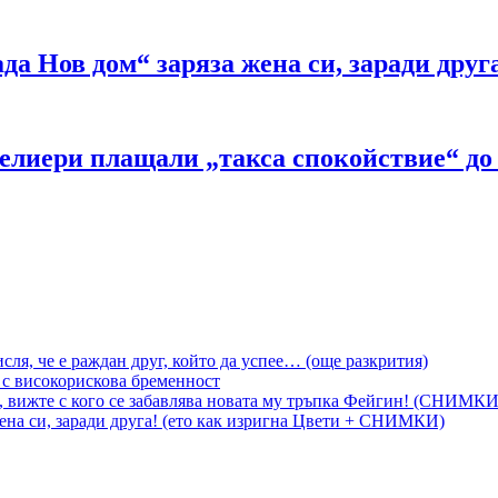
а Нов дом“ заряза жена си, заради дру
лиери плащали „такса спокойствие“ до 30
сля, че е раждан друг, който да успее… (още разкрития)
 с високорискова бременност
, вижте с кого се забавлява новата му тръпка Фейгин! (СНИМКИ
на си, заради друга! (ето как изригна Цвети + СНИМКИ)