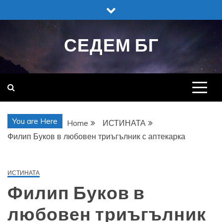
Skip
to
content
СЕДЕМ БГ
You are Here
Home
ИСТИНАТА
Филип Буков в любовен триъгълник с аптекарка
ИСТИНАТА
Филип Буков в
любовен триъгълник