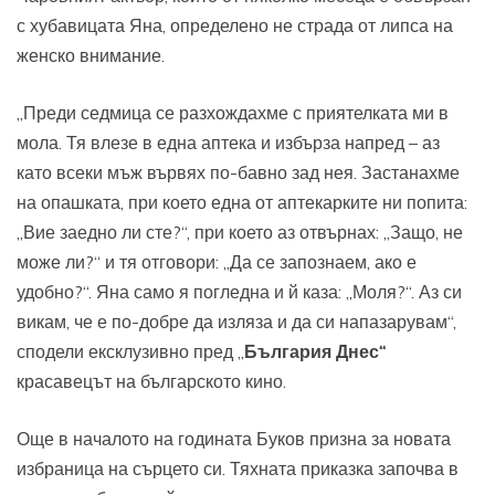
с хубавицата Яна, определено не страда от липса на
женско внимание.
„Преди седмица се разхождахме с приятелката ми в
мола. Тя влезе в една аптека и избърза напред – аз
като всеки мъж вървях по-бавно зад нея. Застанахме
на опашката, при което една от аптекарките ни попита:
„Вие заедно ли сте?“, при което аз отвърнах: „Защо, не
може ли?“ и тя отговори: „Да се запознаем, ако е
удобно?“. Яна само я погледна и й каза: „Моля?“. Аз си
викам, че е по-добре да изляза и да си напазарувам“,
сподели ексклузивно пред „
България Днес“
красавецът на българското кино.
Още в началото на годината Буков призна за новата
избраница на сърцето си. Тяхната приказка започва в