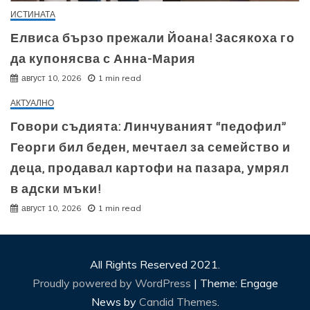
ИСТИНАТА
Елвиса бързо прежали Йоана! Засякоха го
да купонясва с Анна-Мария
август 10, 2026
1 min read
АКТУАЛНО
Говори съдията: Линчуваният “педофил”
Георги бил беден, мечтаел за семейство и
деца, продавал картофи на пазара, умрял
в адски мъки!
август 10, 2026
1 min read
All Rights Reserved 2021.
Proudly powered by WordPress
|
Theme: Engage
News by
Candid Themes
.