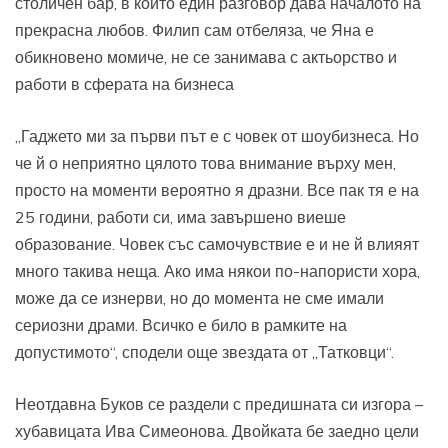
столичен бар, в който един разговор дава началото на
прекрасна любов. Филип сам отбеляза, че Яна е
обикновено момиче, не се занимава с актьорство и
работи в сферата на бизнеса
„Гаджето ми за първи път е с човек от шоубизнеса. Но
че й о неприятно цялото това внимание върху мен,
просто на моменти вероятно я дразни. Все пак тя е на
25 години, работи си, има завършено виеше
образование. Човек със самочувствие е и не й влияят
много такива неща. Ако има някои по-напористи хора,
може да се изнерви, но до момента не сме имали
сериозни драми. Всичко е било в рамките на
допустимото“, сподели още звездата от „Татковци“.
Неотдавна Буков се раздели с предишната си изгора –
хубавицата Ива Симеонова. Двойката бе заедно цели