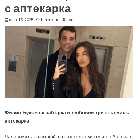
с аптекарка
март 15, 2025
1 min read
admin
Филип Буков се забърка в любовен триъгълник с
аптекарка.
Чаровният актьор, който от няколко месеца е обвързан