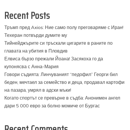
Recent Posts
Тръмп пред Axios: Ние само полу преговаряме с Иран!
Техеран потвърди думите му
Тийнейджърите си тръскали цигарите в раните по
главата на убития в Пловдив
Елвиса бързо прежали Йоана! Засякоха го да
купонясва с Анна-Мария
Говори съдията: Линчуваният “педофил” Георги бил
беден, мечтаел за семейство и деца, продавал картофи
на пазара, умрял в адски мъки!
Когато спортът се превърне в съдба: Анонимен ангел
дари 5 000 евро за болно момиче от Бургас
Recent Comments