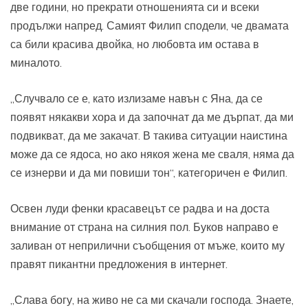
две години, но прекрати отношенията си и всеки
продължи напред. Самият Филип сподели, че двамата
са били красива двойка, но любовта им остава в
миналото.
„Случвало се е, като излизаме навън с Яна, да се
появят някакви хора и да започнат да ме дърпат, да ми
подвикват, да ме закачат. В такива ситуации наистина
може да се ядоса, но ако някоя жена ме сваля, няма да
се изнерви и да ми повиши тон“, категоричен е Филип.
Освен луди фенки красавецът се радва и на доста
внимание от страна на силния пол. Буков направо е
заливан от неприлични съобщения от мъже, които му
правят пикантни предложения в интернет.
„Слава богу, на живо не са ми скачали господа. Знаете,