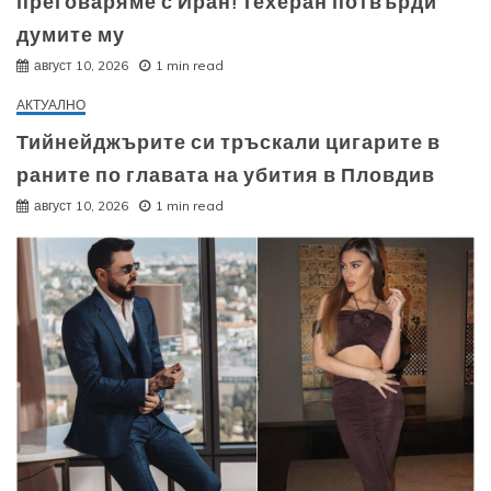
преговаряме с Иран! Техеран потвърди
думите му
август 10, 2026
1 min read
АКТУАЛНО
Тийнейджърите си тръскали цигарите в
раните по главата на убития в Пловдив
август 10, 2026
1 min read