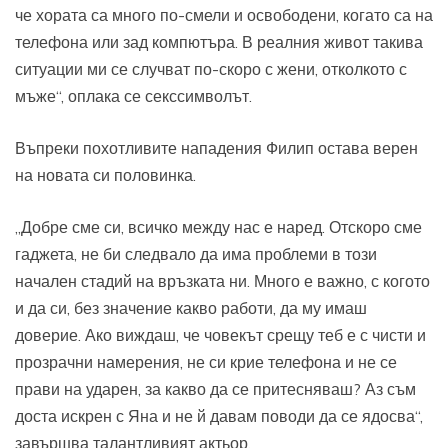
че хората са много по-смели и освободени, когато са на
телефона или зад компютъра. В реалния живот такива
ситуации ми се случват по-скоро с жени, отколкото с
мъже“, оплака се секссимволът.
Въпреки похотливите нападения Филип остава верен
на новата си половинка.
„Добре сме си, всичко между нас е наред. Отскоро сме
гаджета, не би следвало да има проблеми в този
начален стадий на връзката ни. Много е важно, с когото
и да си, без значение какво работи, да му имаш
доверие. Ако виждаш, че човекът срещу теб е с чисти и
прозрачни намерения, не си крие телефона и не се
прави на ударен, за какво да се притесняваш? Аз съм
доста искрен с Яна и не й давам поводи да се ядосва“,
завършва талантливият актьор.