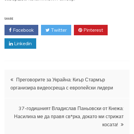
SHARE
Facebook
Twitter
Pinterest
Linkedin
Навигация
Преговорите за Украйна: Киър Стармър
организира видеосреща с европейски лидери
37-годишният Владислав Паньовски от Кнежа:
Насилиха ме да правя св*рка, докато ми стрижат
косата!