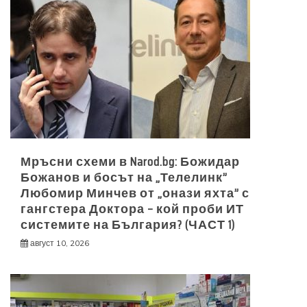
Мръсни схеми в Narod.bg: Божидар
Божанов и босът на „Телелинк”
Любомир Минчев от „онази яхта” с
гангстера Доктора – кой проби ИТ
системите на България? (ЧАСТ 1)
август 10, 2026