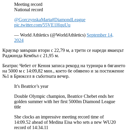
Meeting record
National record
@GorczynskaMarta
#DiamondLeague
pic.twitter.com/55VE1HquUu
— World Athletics (@WorldAthletics)
September 14,
2024
Краузър завърши втори с 22,79 м, а трети се нареди ямаецът
Раджинда Кембъл с 21,95 м.
Беатрис Чебет от Кения записа рекорд на турнира в бягането
на 5000 м с 14:09,82 мин., което бе обявено и за постижение
№1 в Брюксел в съботната вечер.
It’s Beatrice’s year
Double Olympic champion, Beatrice Chebet ends her
golden summer with her first 5000m Diamond League
title
She clocks an impressive meeting record time of
14:09.52 ahead of Medina Eisa who sets a new WU20
record of 14:34.11