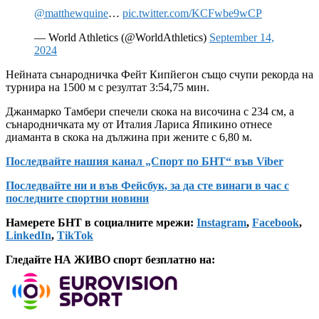
@matthewquine
…
pic.twitter.com/KCFwbe9wCP
— World Athletics (@WorldAthletics)
September 14,
2024
Нейната сънародничка Фейт Кипйегон също счупи рекорда на
турнира на 1500 м с резултат 3:54,75 мин.
Джанмарко Тамбери спечели скока на височина с 234 см, а
сънародничката му от Италия Лариса Япикино отнесе
диаманта в скока на дължина при жените с 6,80 м.
Последвайте нашия канал „Спорт по БНТ“ във Viber
Последвайте ни и във Фейсбук, за да сте винаги в час с
последните спортни новини
Намерете БНТ в социалните мрежи:
Instagram
,
Facebook
,
LinkedIn
,
TikTok
Гледайте НА ЖИВО спорт безплатно на: