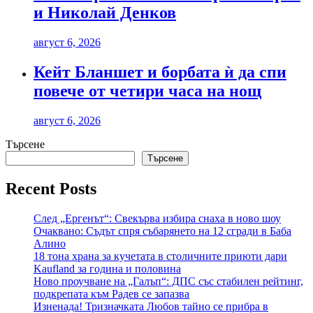
и Николай Денков
август 6, 2026
Кейт Бланшет и борбата ѝ да спи
повече от четири часа на нощ
август 6, 2026
Търсене
Търсене
Recent Posts
След „Ергенът“: Свекърва избира снаха в ново шоу
Очаквано: Съдът спря събарянето на 12 сгради в Баба
Алино
18 тона храна за кучетата в столичните приюти дари
Kaufland за година и половина
Ново проучване на „Галъп“: ДПС със стабилен рейтинг,
подкрепата към Радев се запазва
Изненада! Тризначката Любов тайно се прибра в