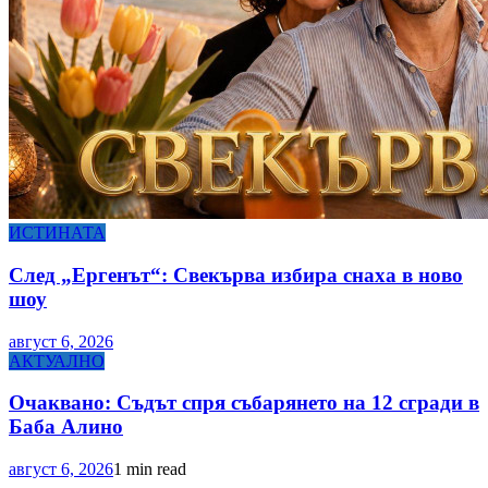
ИСТИНАТА
След „Ергенът“: Свекърва избира снаха в ново
шоу
август 6, 2026
АКТУАЛНО
Очаквано: Съдът спря събарянето на 12 сгради в
Баба Алино
август 6, 2026
1 min read