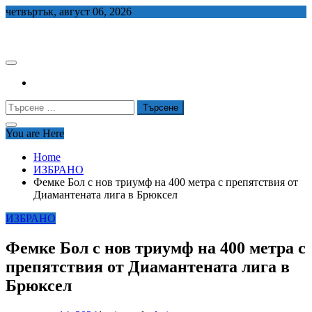
Skip
четвъртък, август 06, 2026
to
СЕДЕМ БГ
content
Търсене
за:
You are Here
Home
ИЗБРАНО
Фемке Бол с нов триумф на 400 метра с препятствия от
Диамантената лига в Брюксел
ИЗБРАНО
Фемке Бол с нов триумф на 400 метра с
препятствия от Диамантената лига в
Брюксел