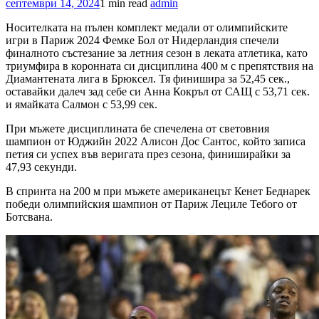
септември 14, 2024
1 min read
admin
Носителката на пълен комплект медали от олимпийските
игри в Париж 2024 Фемке Бол от Нидерландия спечели
финалното състезание за летния сезон в леката атлетика, като
триумфира в коронната си дисциплина 400 м с препятствия на
Диамантената лига в Брюксел. Тя финишира за 52,45 сек.,
оставайки далеч зад себе си Анна Кокръл от САЩ с 53,71 сек.
и ямайката Салмон с 53,99 сек.
При мъжете дисциплината бе спечелена от световния
шампион от Юджийн 2022 Алисон Дос Сантос, който записа
петия си успех във веригата през сезона, финиширайки за
47,93 секунди.
В спринта на 200 м при мъжете американецът Кенет Беднарек
победи олимпийския шампион от Париж Лециле Тебого от
Ботсвана.