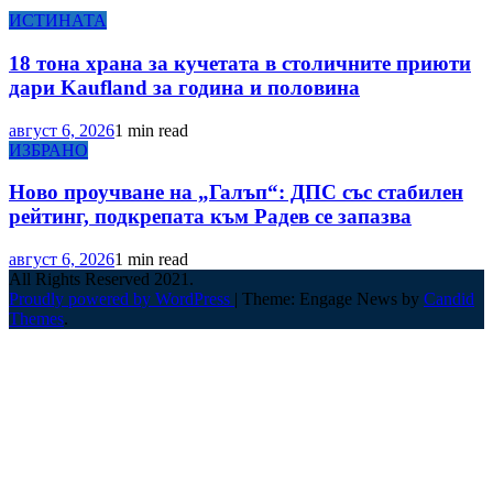
ИСТИНАТА
18 тона храна за кучетата в столичните приюти
дари Kaufland за година и половина
август 6, 2026
1 min read
ИЗБРАНО
Ново проучване на „Галъп“: ДПС със стабилен
рейтинг, подкрепата към Радев се запазва
август 6, 2026
1 min read
All Rights Reserved 2021.
Proudly powered by WordPress
|
Theme: Engage News by
Candid
Themes
.