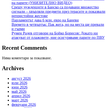
на парите (УНИЗИТЕЛНО ВИДЕО)
Срещу чужденците в Банско са подавани множество
сигнали – хвърляли предмети през терасите и показвали
непристойни жестове
Парламентът дава 6 млн. евро на Баневи
Времето в четвъртък: Пак жега, но на места ще превали
и гърми
Румен Радев отговори на Бойко Борисов: Докато ни
атакуват от плажовете, ние осигуряваме парите по ПВУ
Recent Comments
Няма коментари за показване.
Archives
август 2026
юли 2026
юни 2026
май 2026
април 2026
март 2026
февруари 2026