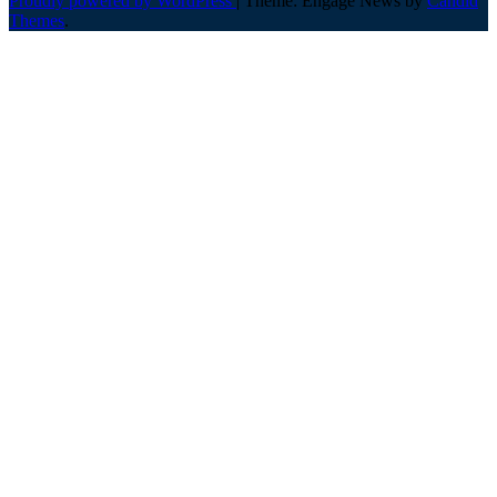
Proudly powered by WordPress
|
Theme: Engage News by
Candid
Themes
.