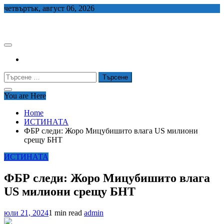
Skip
четвъртък, август 06, 2026
to
СЕДЕМ БГ
content
Търсене
за:
You are Here
Home
ИСТИНАТА
ФБР следи: Жоро Мицубишито влага US милиони
срещу БНТ
ИСТИНАТА
ФБР следи: Жоро Мицубишито влага
US милиони срещу БНТ
юли 21, 2024
1 min read
admin