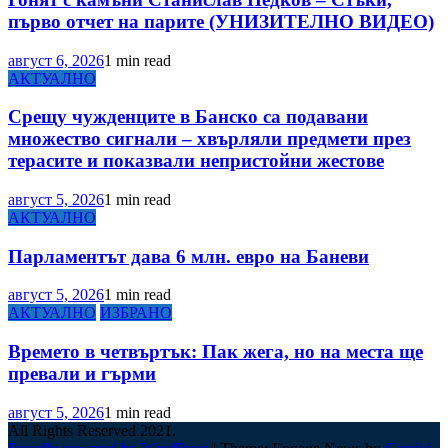
първо отчет на парите (УНИЗИТЕЛНО ВИДЕО)
август 6, 2026
1 min read
АКТУАЛНО
Срещу чужденците в Банско са подавани
множество сигнали – хвърляли предмети през
терасите и показвали непристойни жестове
август 5, 2026
1 min read
АКТУАЛНО
Парламентът дава 6 млн. евро на Баневи
август 5, 2026
1 min read
АКТУАЛНО
ИЗБРАНО
Времето в четвъртък: Пак жега, но на места ще
превали и гърми
август 5, 2026
1 min read
All Rights Reserved 2021.