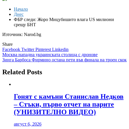
Начало
Днес
ФБР следи: Жоро Мицубишито влага US милиони
срещу БНТ
Източник: Narod.bg
Share
Facebook
Twitter
Pinterest
Linkedin
Навигация
Москва нападна украинската столица с дронове
Зинга Барбоса Фирмино остана пети във финала на троен скок
Related Posts
Гонят с камъни Станислав Недков
– Стъки, първо отчет на парите
(УНИЗИТЕЛНО ВИДЕО)
август 6, 2026