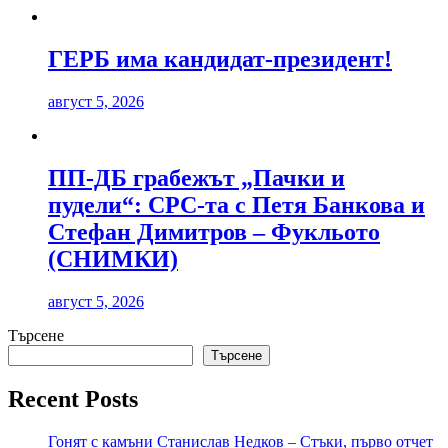
ГЕРБ има кандидат-президент!
август 5, 2026
ПП-ДБ грабежът „Пачки и
пудели“: СРС-та с Петя Банкова и
Стефан Димитров – Фукльото
(СНИМКИ)
август 5, 2026
Търсене
Търсене
Recent Posts
Гонят с камъни Станислав Недков – Стъки, първо отчет