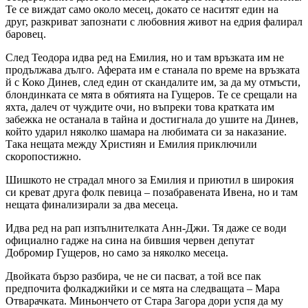
Те се виждат само около месец, докато се наситят един на
друг, разкриват запознати с любовния живот на едрия фалирал
баровец.
След Теодора идва ред на Емилия, но и там връзката им не
продължава дълго. Аферата им е станала по време на връзката
й с Коко Динев, след един от скандалите им, за да му отмъсти,
блондинката се мята в обятията на Гущеров. Те се срещали на
яхта, далеч от чуждите очи, но въпреки това кратката им
забежка не останала в тайна и достигнала до ушите на Динев,
който ударил няколко шамара на любимата си за наказание.
Така нещата между Християн и Емилия приключили
скоропостижно.
Шишкото не страдал много за Емилия и приютил в широкия
си креват друга фолк певица – позабравената Ивена, но и там
нещата финализирали за два месеца.
Идва ред на рап изпълнителката Анн-Джи. Тя даже се води
официално гадже на сина на бившия червен депутат
Добромир Гущеров, но само за няколко месеца.
Двойката бързо разбира, че не си пасват, а той все пак
предпочита фолкаджийки и се мята на следващата – Мара
Отварачката. Миньончето от Стара Загора дори успя да му