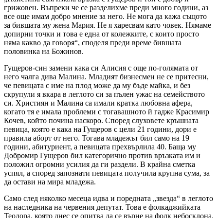
грижовен. Въпреки че се разделихме преди много години, аз
все още имам добро мнение за него. Не мога да кажа същото
за бившата му жена Мария. Не я харесвам като човек. Нямаме
допирни точки и това е една от колежките, с които просто
няма какво да говоря“, споделя преди време бившата
половинка на Божинов.
Гущеров-син замени кака си Алисия с още по-голямата от
него чалга дива Малина. Младият бизнесмен не се притесни,
че певицата с име на плод може да му бъде майка, и без
скрупули я вкара в леглото си за пълен ужас на семейството
си. Християн и Малина са имали кратка любовна афера,
когато тя е имала проблеми с тогавашното й гадже Красимир
Кочев, който почина наскоро. Според слуховете кръшната
певица, която е кака на Гущеров с цели 21 години, дори е
правила аборт от него. Тогава младежът бил само на 19
години, абитуриент, а певицата прехвърлила 40. Баща му
Добромир Гущеров бил категорично против връзката им и
положил огромни усилия да ги раздели. В крайна сметка
успял, а според запознати певицата получила крупна сума, за
да остави на мира младежа.
Само след няколко месеца идва и поредната „звезда“ в леглото
на наследника на червения депутат. Това е фолкаджийката
Теодора, която днес се опитва да се върне на фолк небосклона.