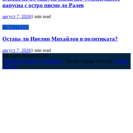
напусна с остро писмо до Радев
август 7, 2026
1 min read
ИСТИНАТА
Остава ли Ивелин Михайлов в политиката?
август 7, 2026
1 min read
All Rights Reserved 2021.
Proudly powered by WordPress
|
Theme: Engage News by
Candid
Themes
.