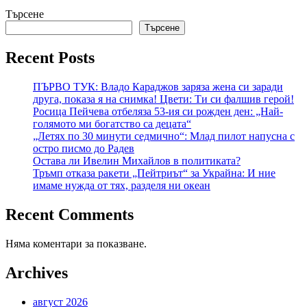
Търсене
Търсене
Recent Posts
ПЪРВО ТУК: Владо Караджов заряза жена си заради
друга, показа я на снимка! Цвети: Ти си фалшив герой!
Росица Пейчева отбеляза 53-ия си рожден ден: „Най-
голямото ми богатство са децата“
„Летях по 30 минути седмично“: Млад пилот напусна с
остро писмо до Радев
Остава ли Ивелин Михайлов в политиката?
Тръмп отказа ракети „Пейтриът“ за Украйна: И ние
имаме нужда от тях, разделя ни океан
Recent Comments
Няма коментари за показване.
Archives
август 2026