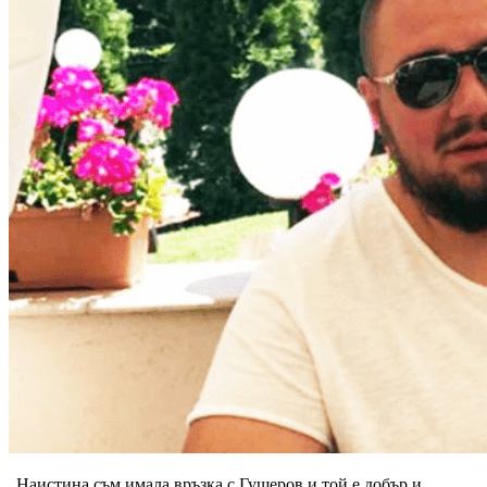
„Наистина съм имала връзка с Гущеров и той е добър и