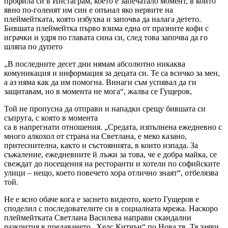
профила си в Инстаграм, което е запечатало момент, в който
явно по-голеият им син е опънал яко нервите на
плеймейтката, която избухва и започва да налага детето.
Бившата плеймейтка първо взима една от празните кофи с
играчки и удря по главата сина си, след това започва да го
шляпа по дупето
„В последните десет дни нямам абсолютно никаква
комуникация и информация за децата си. Те са всичко за мен,
а аз няма как да им помогна. Винаги съм успявал да ги
защитавам, но в момента не мога“, жалва се Гущеров,
Той не пропусна да отправи и нападки срещу бившата си
съпруга, с която в момента
са в напрегнати отношения. „Средата, изпълнена ежедневно с
много алкохол от страна на Светлана, е меко казано,
притеснителна, както и състоянията, в които изпада. За
съжаление, ежедневните й лъжи за това, че е добра майка, се
свеждат до посещения на ресторанти и хотели по софийските
улици – нещо, което повечето хора отлично знаят“, отбелязва
той.
Не е ясно обаче кога е заснето видеото, което Гущеров е
споделил с последователите си в социалната мрежа. Наскоро
плеймейтката Светлана Василева направи скандални
разкрития в предаването „Хелс Китчън“ по Нова тв. Тя заяви,