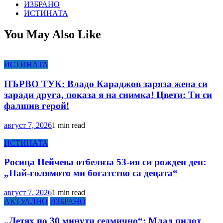
ИЗБРАНО
ИСТИНАТА
You May Also Like
ИСТИНАТА
ПЪРВО ТУК: Владо Караджов заряза жена си
заради друга, показа я на снимка! Цвети: Ти си
фалшив герой!
август 7, 2026
1 min read
ИСТИНАТА
Росица Пейчева отбеляза 53-ия си рожден ден:
„Най-голямото ми богатство са децата“
август 7, 2026
1 min read
АКТУАЛНО
ИЗБРАНО
„Летях по 30 минути седмично“: Млад пилот