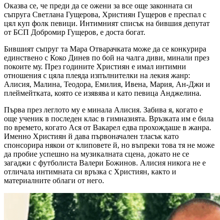
Оказва се, че преди да се ожени за все още законната си
съпруга Светлана Гущерова, Християн Гущеров е преспал с
цял куп фолк певици. Интимният списък на бившия депутат
от БСП Добромир Гущеров, е доста богат.
Бившият съпруг та Мара Отварачката може да се конкурира
единствено с Коко Динев по бой на чалга диви, минали през
покоите му. През годините Християн е имал интимни
отношения с цяла плеяда изпълнителки на лекия жанр:
Алисия, Малина, Теодора, Емилия, Ивена, Мария, Ан-Джи и
плеймейтката, която се изявява и като певица Анджелина.
Първа през леглото му е минала Алисия. Забива я, когато е
още ученик в последен клас в гимназията. Връзката им е била
по времето, когато Ася от Вакарел едва прохождаше в жанра.
Именно Християн й дава първоначален тласък като
спонсорира някои от клиповете й, но въпреки това тя не може
да пробие успешно на музикалната сцена, докато не се
загаджи с футболиста Валери Божинов. Алисия никога не е
отличала интимната си връзка с Християн, както и
материалните облаги от него.