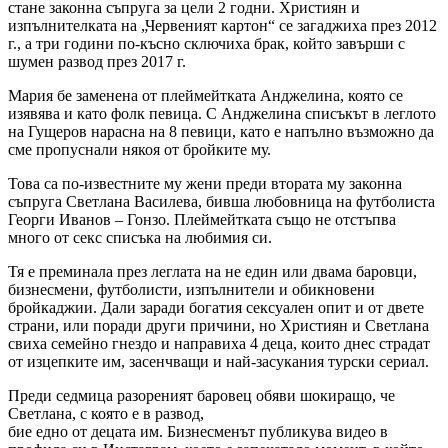
стане законна съпруга за цели 2 годни. Християн и
изпълнителката на „Червеният картон“ се загаджиха през 2012
г., а три години по-късно сключиха брак, който завърши с
шумен развод през 2017 г.
Мария бе заменена от плеймейтката Анджелина, която се
изявява и като фолк певица. С Анджелина списъкът в леглото
на Гущеров нарасна на 8 певици, като е напълно възможно да
сме пропуснали някоя от бройките му.
Това са по-известните му жени преди втората му законна
съпруга Светлана Василева, бивша любовница на футболиста
Георги Иванов – Гонзо. Плеймейтката също не отстъпва
много от секс списъка на любимия си.
Тя е преминала през леглата на не един или двама баровци,
бизнесмени, футболисти, изпълнители и обикновени
бройкаджии. Дали заради богатия сексуален опит и от двете
страни, или поради други причини, но Християн и Светлана
свиха семейно гнездо и направиха 4 деца, които днес страдат
от изцепките им, засенчващи и най-засукания турски сериал.
Преди седмица разореният баровец обяви шокиращо, че
Светлана, с която е в развод,
бие едно от децата им. Бизнесменът публикува видео в