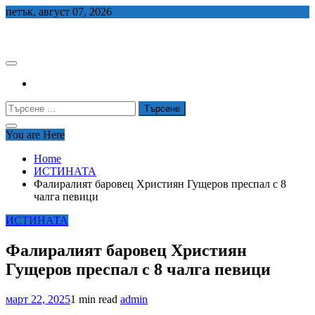
Skip
петък, август 07, 2026
to
СЕДЕМ БГ
content
Търсене
за:
You are Here
Home
ИСТИНАТА
Фалиралият баровец Християн Гущеров преспал с 8
чалга певици
ИСТИНАТА
Фалиралият баровец Християн
Гущеров преспал с 8 чалга певици
март 22, 2025
1 min read
admin