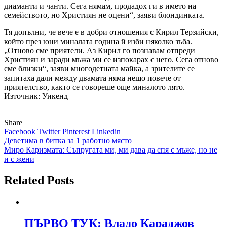
диаманти и чанти. Сега нямам, продадох ги в името на
семейството, но Християн не оцени“, заяви блондинката.
Тя допълни, че вече е в добри отношения с Кирил Терзийски,
който през юни миналата година й изби няколко зъба.
„Отново сме приятели. Аз Кирил го познавам отпреди
Християн и заради мъжа ми се изпокарах с него. Сега отново
сме близки“, заяви многодетната майка, а зрителите се
запитаха дали между двамата няма нещо повече от
приятелство, както се говореше още миналото лято.
Източник: Уикенд
Share
Facebook
Twitter
Pinterest
Linkedin
Навигация
Деветима в битка за 1 работно място
Миро Каризмата: Съпругата ми, ми дава да спя с мъже, но не
и с жени
Related Posts
ПЪРВО ТУК: Владо Караджов