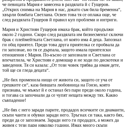
че певицата Мария е замесена в раздялата й с Гущеров.
„Открих снимка на Мария в нас, докато съм била бременна“,
хвърли бомбата Светлана. Освен това тя се оплака още, че
след раздялата Гущеров й правил куп проблеми и интриги.
Мария и Християн Гущеров имаха брак, който продължи
около 2 години. Скоро след раздялата им бизнесменът сключи
брак с плеймейтката Светлана, от която има 4 деца. Запознал
ги общ приятел. Преди това друга приятелка се пробвала да
ги запознае, но тя се дърпала, защото имала приятелски
отношения с Мария. По-късно се запознали и Светлана се
впечатлила, че Християн е домошар и не ходи по дискотеки и
заведения. Тя си казала: „От този човек трябва да имам дете,
той ще си гледа децата“.
„Не бих променила нищо от живота си, защото се уча от
грешките си“, каза бившата любовница на Гонзо, която
признава, че мъжът й е останал без пари преди около година,
и тогава са започнали да се чупят нещата между тях. Какво
съвпадение!
„Не бях с него заради парите, продадох всичките си диаманти,
скъпи чанти и обувки заради него. Тръгнах си така, както бях,
преди да се запознаем. Заради него ги продадох, а можех да
живея с тези пари няколко години. Имах много скъпи