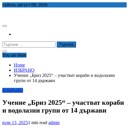
Skip
събота, август 08, 2026
to
СЕДЕМ БГ
content
Търсене
за:
You are Here
Home
ИЗБРАНО
Учение „Бриз 2025“ – участват кораби и водолазни
групи от 14 държави
ИЗБРАНО
Учение „Бриз 2025“ – участват кораби
и водолазни групи от 14 държави
юли 13, 2025
1 min read
admin