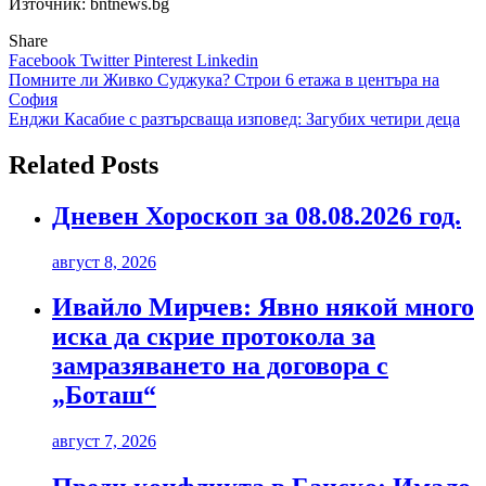
Източник: bntnews.bg
Share
Facebook
Twitter
Pinterest
Linkedin
Навигация
Помните ли Живко Суджука? Строи 6 етажа в центъра на
София
Енджи Касабие с разтърсваща изповед: Загубих четири деца
Related Posts
Дневен Хороскоп за 08.08.2026 год.
август 8, 2026
Ивайло Мирчев: Явно някой много
иска да скрие протокола за
замразяването на договора с
„Боташ“
август 7, 2026