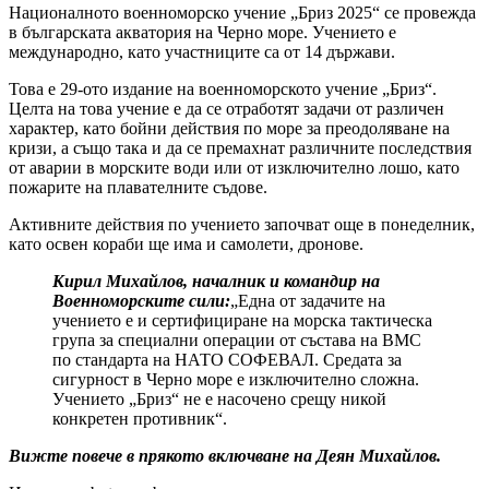
Националното военноморско учение „Бриз 2025“ се провежда
в българската акватория на Черно море. Учението е
международно, като участниците са от 14 държави.
Това е 29-ото издание на военноморското учение „Бриз“.
Целта на това учение е да се отработят задачи от различен
характер, като бойни действия по море за преодоляване на
кризи, а също така и да се премахнат различните последствия
от аварии в морските води или от изключително лошо, като
пожарите на плавателните съдове.
Активните действия по учението започват още в понеделник,
като освен кораби ще има и самолети, дронове.
Кирил Михайлов, началник и командир на
Военноморските сили:
„Една от задачите на
учението е и сертифициране на морска тактическа
група за специални операции от състава на ВМС
по стандарта на НАТО СОФЕВАЛ. Средата за
сигурност в Черно море е изключително сложна.
Учението „Бриз“ не е насочено срещу никой
конкретен противник“.
Вижте повече в прякото включване на Деян Михайлов.