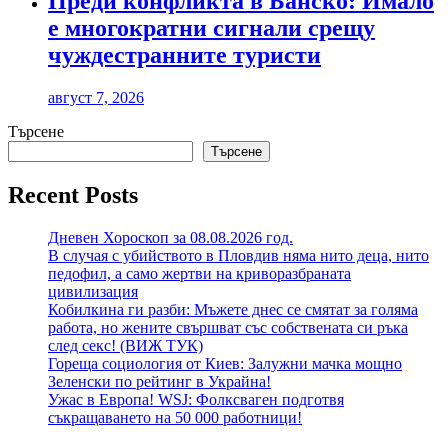
Преди конфликта в Банско: Имало
е многократни сигнали срещу
чуждестранните туристи
август 7, 2026
Търсене
Търсене
Recent Posts
Дневен Хороскоп за 08.08.2026 год.
В случая с убийството в Пловдив няма нито деца, нито
педофил, а само жертви на криворазбраната
цивилизация
Кобилкина ги разби: Мъжете днес се смятат за голяма
работа, но жените свършват със собствената си ръка
след секс! (ВИЖ ТУК)
Гореща социология от Киев: Залужни мачка мощно
Зеленски по рейтинг в Украйна!
Ужас в Европа! WSJ: Фолксваген подготвя
съкращаването на 50 000 работници!