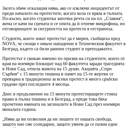
Засега обаче ескалация няма, ако се изключи инцидентът от
преди началото на протестите, когато кола се вряза в тълпата.
По-късно, когато студентка започна речта си на пл. „Славия“,
жена се качи на сцената и се опита да ѝ отнеме микрофона, но
отговорниците за сигурността на протеста я отстраниха.
Студенти, които зоват протестът да е мирен, съобщиха пред
NOVA, че снощи е имало нападение в Техническия факултет в
Белград, където са били ранени студент и преподавател.
Протестът е свикан именно по призив на студентите, които от
края на ноември блокират над 60 факултета заради трагедията
в Нови Сад, отнела живота на 15 души. Акцията „Спри
Сърбия“ с 15 минути тишина в памет на 15-те жертви се
превърна в традиционна за всеки протест в много сръбски
градове през последните 4 месеца.
Днес в продължение на 15 минути протестиращите стояха
прави в пълна тишина и в Белград, а преди това бяха
прочетени имената на загиналите в Нови Сад през ноември
миналата година.
„Няма да ви позволим да ни лишите от нашата свобода,
защото ние сме солидарни, защото умеем да се пазим един