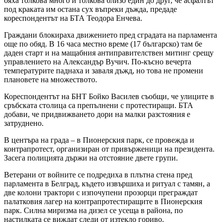
бяха толкова много и толкова близо един до друг, че асфалтът
под краката им остана сух въпреки дъжда, предаде
кореспондентът на БТА Теодора Енчева.
Граждани блокираха движението пред сградата на парламента
още по обяд. В 16 часа местно време (17 българско) там бе
даден старт и на мащабния антиправителствен митинг срещу
управлението на Александър Вучич. По-късно вечерта
температурите паднаха и заваля дъжд, но това не промени
плановете на множеството.
Кореспондентът на БНТ Бойко Василев съобщи, че улиците в
сръбската столица са препълнени с протестиращи. БТА
добави, че придвижването дори на малки разстояния е
затруднено.
В центъра на града – в Пионерския парк, се провежда и
контрапротест, организиран от привърженици на президента.
Засега полицията държи на отстояние двете групи.
Ветерани от войните се подредиха в плътна стена пред
парламента в Белград, където извършиха и ритуал с тамян, а
две колони трактори с изпочупени прозорци преграждат
палатковия лагер на контрапротестиращите в Пионерския
парк. Силна миризма на дизел се усеща в района, по
настилката се виждат следи от изтекло гориво.