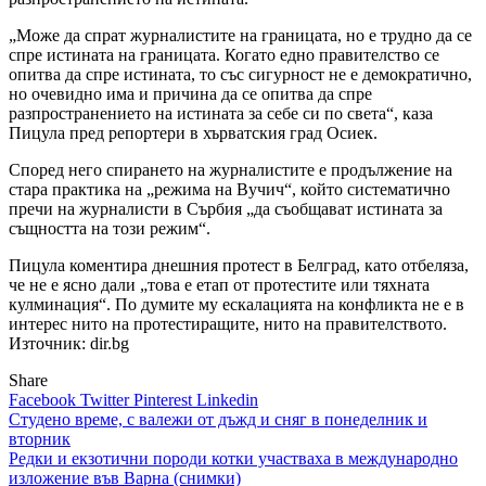
„Може да спрат журналистите на границата, но е трудно да се
спре истината на границата. Когато едно правителство се
опитва да спре истината, то със сигурност не е демократично,
но очевидно има и причина да се опитва да спре
разпространението на истината за себе си по света“, каза
Пицула пред репортери в хърватския град Осиек.
Според него спирането на журналистите е продължение на
стара практика на „режима на Вучич“, който систематично
пречи на журналисти в Сърбия „да съобщават истината за
същността на този режим“.
Пицула коментира днешния протест в Белград, като отбеляза,
че не е ясно дали „това е етап от протестите или тяхната
кулминация“. По думите му ескалацията на конфликта не е в
интерес нито на протестиращите, нито на правителството.
Източник: dir.bg
Share
Facebook
Twitter
Pinterest
Linkedin
Навигация
Студено време, с валежи от дъжд и сняг в понеделник и
вторник
Редки и екзотични породи котки участваха в международно
изложение във Варна (снимки)