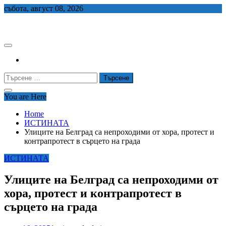
Skip
събота, август 08, 2026
to
СЕДЕМ БГ
content
Търсене
за:
You are Here
Home
ИСТИНАТА
Улиците на Белград са непроходими от хора, протест и
контрапротест в сърцето на града
ИСТИНАТА
Улиците на Белград са непроходими от
хора, протест и контрапротест в
сърцето на града