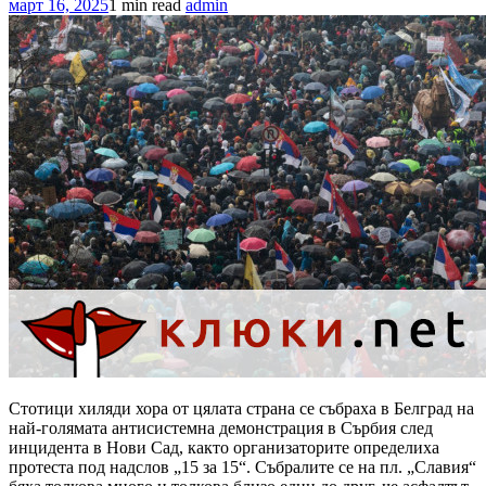
март 16, 2025
1 min read
admin
Стотици хиляди хора от цялата страна се събраха в Белград на
най-голямата антисистемна демонстрация в Сърбия след
инцидента в Нови Сад, както организаторите определиха
протеста под надслов „15 за 15“. Събралите се на пл. „Славия“