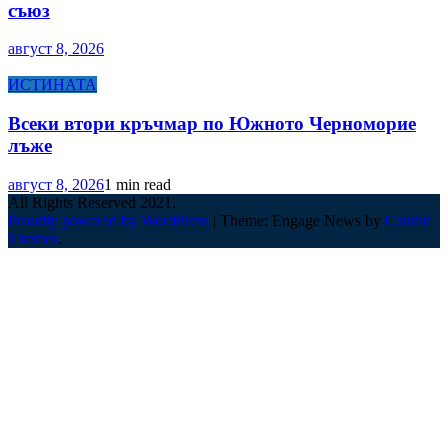
съюз
август 8, 2026
ИСТИНАТА
Всеки втори кръчмар по Южното Черноморие
лъже
август 8, 2026
1 min read
All Rights Reserved 2021.
Proudly powered by WordPress
|
Theme: Engage News by
Candid
Themes
.