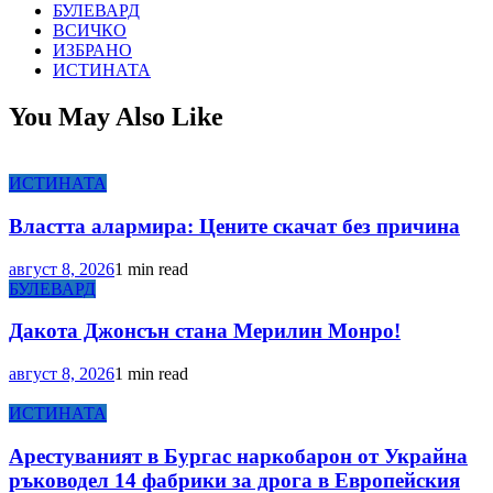
БУЛЕВАРД
ВСИЧКО
ИЗБРАНО
ИСТИНАТА
You May Also Like
ИСТИНАТА
Властта алармира: Цените скачат без причина
август 8, 2026
1 min read
БУЛЕВАРД
Дакота Джонсън стана Мерилин Монро!
август 8, 2026
1 min read
ИСТИНАТА
Арестуваният в Бургас наркобарон от Украйна
ръководел 14 фабрики за дрога в Европейския