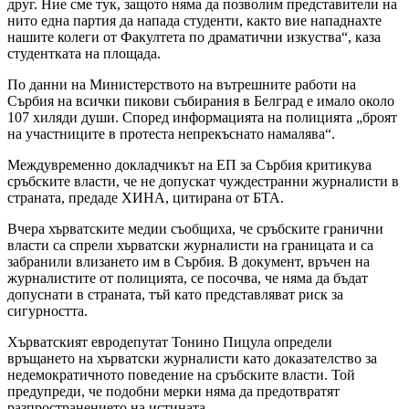
друг. Ние сме тук, защото няма да позволим представители на
нито една партия да напада студенти, както вие нападнахте
нашите колеги от Факултета по драматични изкуства“, каза
студентката на площада.
По данни на Министерството на вътрешните работи на
Сърбия на всички пикови събирания в Белград е имало около
107 хиляди души. Според информацията на полицията „броят
на участниците в протеста непрекъснато намалява“.
Междувременно докладчикът на ЕП за Сърбия критикува
сръбските власти, че не допускат чуждестранни журналисти в
страната, предаде ХИНА, цитирана от БТА.
Вчера хърватските медии съобщиха, че сръбските гранични
власти са спрели хърватски журналисти на границата и са
забранили влизането им в Сърбия. В документ, връчен на
журналистите от полицията, се посочва, че няма да бъдат
допуснати в страната, тъй като представляват риск за
сигурността.
Хърватският евродепутат Тонино Пицула определи
връщането на хърватски журналисти като доказателство за
недемократичното поведение на сръбските власти. Той
предупреди, че подобни мерки няма да предотвратят
разпространението на истината.