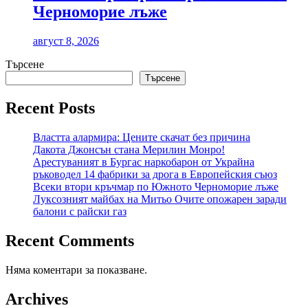
Черноморие лъже
август 8, 2026
Търсене
Търсене
Recent Posts
Властта алармира: Цените скачат без причина
Дакота Джонсън стана Мерилин Монро!
Арестуваният в Бургас наркобарон от Украйна
ръководел 14 фабрики за дрога в Европейския съюз
Всеки втори кръчмар по Южното Черноморие лъже
Луксозният майбах на Митьо Очите опожарен заради
балони с райски газ
Recent Comments
Няма коментари за показване.
Archives