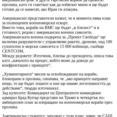
пролива, като ги съветват как да избягват мини и ще бъдат
готови да се намесят, ако Иран ги атакува.
Американски представители казват, че в момента няма план
за пълноценен военноморски ескорт.
Вместо това, кораби на ВМС ще бъдат „в близост“ и в
готовност, редом с американски военни самолети.
Американската военна подкрепа за „Проект Свобода“ ще
включва разрушители с управляеми ракети, дронове, над 100
сухопътни и морски самолета и 15 000 войници, съобщи
CENTCOM.
Между редовете: Източник, близък до президента, описа това
като „началото на процес, който може да доведе до
конфронтация с иранците“.
„Хуманитарната“ мисия за освобождаване на кораби,
блокирани в пролива, означава, че „ако иранците направят
нещо, те ще бъдат лошите и ние ще имаме легитимността да
действаме“, твърди източникът.
Зад кулисите: Командирът на Централното командване
адмирал Брад Купър представи на Тръмп в четвъртък по-
амбициозен план за изпращане на военноморски кораби през
пролива.
Американски служител, запознат с този план, заяви, че САЩ