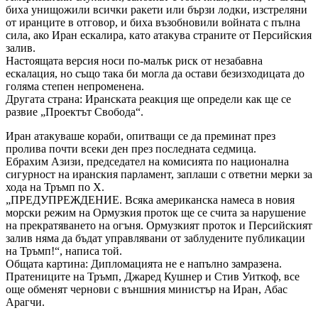
биха унищожили всички ракети или бързи лодки, изстреляни
от иранците в отговор, и биха възобновили войната с пълна
сила, ако Иран ескалира, като атакува страните от Персийския
залив.
Настоящата версия носи по-малък риск от незабавна
ескалация, но също така би могла да остави безизходицата до
голяма степен непроменена.
Другата страна: Иранската реакция ще определи как ще се
развие „Проектът Свобода“.
Иран атакуваше кораби, опитващи се да преминат през
пролива почти всеки ден през последната седмица.
Ебрахим Азизи, председател на комисията по национална
сигурност на иранския парламент, заплаши с ответни мерки за
хода на Тръмп по X.
„ПРЕДУПРЕЖДЕНИЕ. Всяка американска намеса в новия
морски режим на Ормузкия проток ще се счита за нарушение
на прекратяването на огъня. Ормузкият проток и Персийският
залив няма да бъдат управлявани от заблудените публикации
на Тръмп!“, написа той.
Общата картина: Дипломацията не е напълно замразена.
Пратениците на Тръмп, Джаред Кушнер и Стив Уиткоф, все
още обменят чернови с външния министър на Иран, Абас
Арагчи.