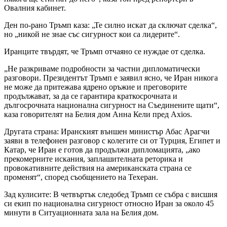
Овалния кабинет.
Ден по-рано Тръмп каза: „Те силно искат да сключат сделка“,
но „никой не знае със сигурност кои са лидерите“.
Иранците твърдят, че Тръмп отчаяно се нуждае от сделка.
„Не разкриваме подробности за частни дипломатически
разговори. Президентът Тръмп е заявил ясно, че Иран никога
не може да притежава ядрено оръжие и преговорите
продължават, за да се гарантира краткосрочната и
дългосрочната национална сигурност на Съединените щати“,
каза говорителят на Белия дом Анна Кели пред Axios.
Другата страна: Иранският външен министър Абас Арагчи
заяви в телефонен разговор с колегите си от Турция, Египет и
Катар, че Иран е готов да продължи дипломацията, „ако
прекомерните искания, заплашителната реторика и
провокативните действия на американската страна се
променят“, според съобщението на Техеран.
Зад кулисите: В четвъртък следобед Тръмп се събра с висшия
си екип по национална сигурност относно Иран за около 45
минути в Ситуационната зала на Белия дом.