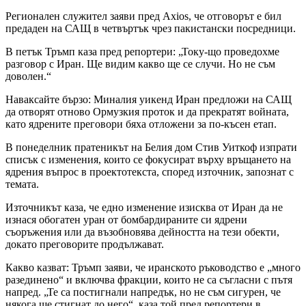
Регионален служител заяви пред Axios, че отговорът е бил
предаден на САЩ в четвъртък чрез пакистански посредници.
В петък Тръмп каза пред репортери: „Току-що проведохме
разговор с Иран. Ще видим какво ще се случи. Но не съм
доволен.“
Наваксайте бързо: Миналия уикенд Иран предложи на САЩ
да отворят отново Ормузкия проток и да прекратят войната,
като ядрените преговори бяха отложени за по-късен етап.
В понеделник пратеникът на Белия дом Стив Уиткоф изпрати
списък с изменения, които се фокусират върху връщането на
ядрения въпрос в проектотекста, според източник, запознат с
темата.
Източникът каза, че едно изменение изисква от Иран да не
изнася обогатен уран от бомбардираните си ядрени
съоръжения или да възобновява дейността на тези обекти,
докато преговорите продължават.
Какво казват: Тръмп заяви, че иранското ръководство е „много
разединено“ и включва фракции, които не са съгласни с пътя
напред. „Те са постигнали напредък, но не съм сигурен, че
някога ще стигнат до него“, каза той пред репортери в