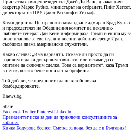
Присъстваха вицепрезидентът Джей Ди Ванс, държавният
секретар Марко Рубио, министърът на отбраната Пийт Хегсет,
директорът на ЦРУ Джон Ратклиф и Уиткоф.
Командирът на Централното командване адмирал Брад Купър
и председателят на Обединения комитет на началник-
щабовете генерал Дан Кейн информираха Тръмп и екипа му за
нови планове за евентуални военни действия срещу Иран,
съобщиха двама американски служители.
Какво следва: „Има варианти. Искаме ли просто да ги
взривим и да ги довършим завинаги, или искаме да се
опитаме да сключим сделка. Това са вариантите“, каза Тръмп
в петък, когато беше попитан за брифинга.
Той добави, че предпочита да не възобновява
бомбардировките.
Bnews.bg
Share
Facebook
Twitter
Pinterest
Linkedin
Навигация
Президентът иска за ден да приключи консултациите за
кабинет
Кичка Бодурова беснее: Сметка за вода, без да е в България!