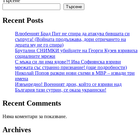
Търсене
Търсене
Recent Posts
Влюбеният Брад Пит не спира да атакува бившата си
съпруга! (Войната продължава, дори отричането на
децата му не го спира)
Брутални СНИМКИ убийците на Георги Кузев взривиха
социалните мрежи
С мъжа си ли има ядове?! Ива Софиянска взриви
мрежата със странно признание! (още подробности)
Николай Попов разкри нови схеми в МВР – извади три
имена
Извънредно! Военният дрон, който се взриви над
България тази сутрин, се оказа украински!
Recent Comments
Няма коментари за показване.
Archives