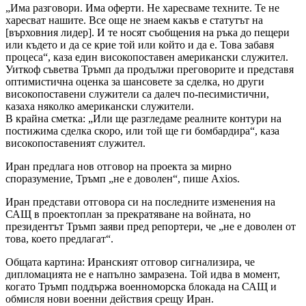
„Има разговори. Има оферти. Не харесваме техните. Те не
харесват нашите. Все още не знаем какъв е статутът на
[върховния лидер]. И те носят съобщения на ръка до пещери
или където и да се крие той или който и да е. Това забавя
процеса“, каза един високопоставен американски служител.
Уиткоф съветва Тръмп да продължи преговорите и представя
оптимистична оценка за шансовете за сделка, но други
високопоставени служители са далеч по-песимистични,
казаха няколко американски служители.
В крайна сметка: „Или ще разгледаме реалните контури на
постижима сделка скоро, или той ще ги бомбардира“, каза
високопоставеният служител.
Иран предлага нов отговор на проекта за мирно
споразумение, Тръмп „не е доволен“, пише Axios.
Иран представи отговора си на последните изменения на
САЩ в проектоплан за прекратяване на войната, но
президентът Тръмп заяви пред репортери, че „не е доволен от
това, което предлагат“.
Общата картина: Иранският отговор сигнализира, че
дипломацията не е напълно замразена. Той идва в момент,
когато Тръмп поддържа военноморска блокада на САЩ и
обмисля нови военни действия срещу Иран.