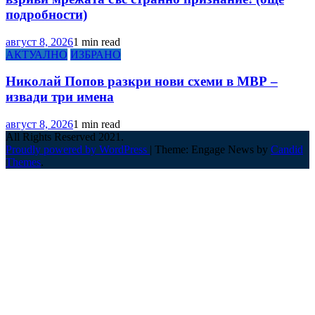
подробности)
август 8, 2026
1 min read
АКТУАЛНО
ИЗБРАНО
Николай Попов разкри нови схеми в МВР –
извади три имена
август 8, 2026
1 min read
All Rights Reserved 2021.
Proudly powered by WordPress
|
Theme: Engage News by
Candid
Themes
.