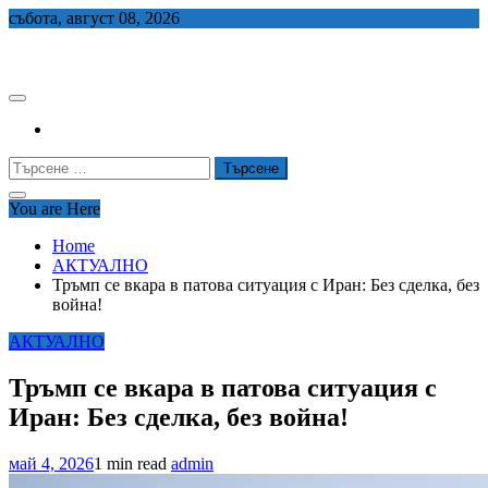
Skip
събота, август 08, 2026
to
СЕДЕМ БГ
content
Търсене
за:
You are Here
Home
АКТУАЛНО
Тръмп се вкара в патова ситуация с Иран: Без сделка, без
война!
АКТУАЛНО
Тръмп се вкара в патова ситуация с
Иран: Без сделка, без война!
май 4, 2026
1 min read
admin