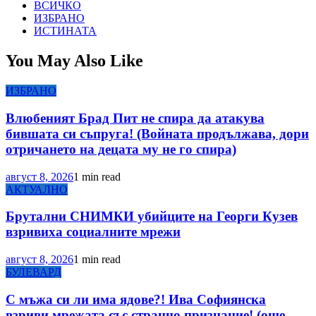
ВСИЧКО
ИЗБРАНО
ИСТИНАТА
You May Also Like
ИЗБРАНО
Влюбеният Брад Пит не спира да атакува
бившата си съпруга! (Войната продължава, дори
отричането на децата му не го спира)
август 8, 2026
1 min read
АКТУАЛНО
Брутални СНИМКИ убийците на Георги Кузев
взривиха социалните мрежи
август 8, 2026
1 min read
БУЛЕВАРД
С мъжа си ли има ядове?! Ива Софиянска
взриви мрежата със странно признание! (още