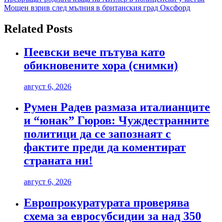
Навигация
Мощен взрив след мълния в британския град Оксфорд
Related Posts
Пеевски вече пътува като
обикновените хора (снимки)
август 6, 2026
Румен Радев размаза италианците
и “юнак” Гюров: Чуждестранните
политици да се запознаят с
фактите преди да коментират
страната ни!
август 6, 2026
Европрокуратурата проверява
схема за евросубсидии за над 350