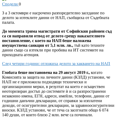
Сподели
0
З
а 3 октомври е насрочено разпоредително заседание по
делото за изтеклите данни от НАП, съобщиха от Съдебната
палата.
До момента трима магистрати от Софийския районен съд
са си направили отвод от делото срещу наказателното
постановление, с което на НАП беше наложена
имуществена санкция от 5,1 млн. лв.,
тъй като техните
данни също са изтекли при пробива на ИТ системите на
приходната агенция.
След четири години: отложиха делото за хакването на НАП
Глобата беше постановена на 29 август 2019 г.,
когато
Комисията за защита на личните данни (КЗЛД) установи, че
НАП не е приложила подходящи технически и
организационни мерки, в резултат на което е осъществен
неоторизиран достъп до системите ѝ и са разпространени
незаконно имена, ЕГН, адреси, имейли, телефони, данни от
годишни данъчни декларации, от справки за изплатени
доходи, от осигурителни декларации, за здравноосигурителни
вноски. КЗЛД установи, че от теча са засегнати общо 6 074
140 души, от които близо 2 млн. вече са починали.