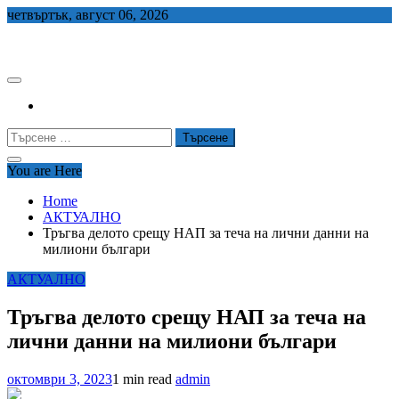
Skip
четвъртък, август 06, 2026
to
СЕДЕМ БГ
content
Търсене
за:
You are Here
Home
АКТУАЛНО
Тръгва делото срещу НАП за теча на лични данни на
милиони българи
АКТУАЛНО
Тръгва делото срещу НАП за теча на
лични данни на милиони българи
октомври 3, 2023
1 min read
admin