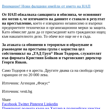
Внимание! Нови фалшиви имейли от името на НАП
От НАП обжалваха санкцията и обясниха, че основният
им мотив е, че изтичането на данните е станало в резултат
на престъпление,
което е извършено независимо и въпреки
предприетите технически и организационни мерки за защита.
Като обмислят дали да се присъединят като граждански ищец
към наказателното дело. То обаче все още не е в съда.
За атаката са обвинени в тероризъм и образуване и
ръководене на престъпна група с користна цел
собственикът на „ТАД Груп“ Иван Тодоров, служителят
във фирмата Кристиян Бойков и търговският директор
Георги Янков.
Само Тодоров е в ареста. Другите двама са на свобода срещу
гаранции от по 20 000 лева.
Източник:
Агенция „Фокус“
Източник: vesti.bg
Share
Facebook
Twitter
Pinterest
Linkedin
Превръщат родната къща на Хитлер в полицейски участък