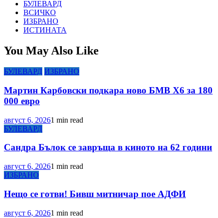
БУЛЕВАРД
ВСИЧКО
ИЗБРАНО
ИСТИНАТА
You May Also Like
БУЛЕВАРД
ИЗБРАНО
Мартин Карбовски подкара ново БМВ Х6 за 180
000 евро
август 6, 2026
1 min read
БУЛЕВАРД
Сандра Бълок се завръща в киното на 62 години
август 6, 2026
1 min read
ИЗБРАНО
Нещо се готви! Бивш митничар пое АДФИ
август 6, 2026
1 min read