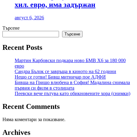
хил. евро, има задържан
август 6, 2026
Търсене
Търсене
Recent Posts
Мартин Карбовски подкара ново БМВ Х6 за 180 000
евро
Сандра Бълок се завръща в киното на 62 години
Нещо се готви! Бивш митничар пое АДФИ
Бивша на Гришо влюбена в София! Мадалина снимала
първия си филм в столицата
Пеевски вече пътува като обикновените хора (снимки)
Recent Comments
Няма коментари за показване.
Archives