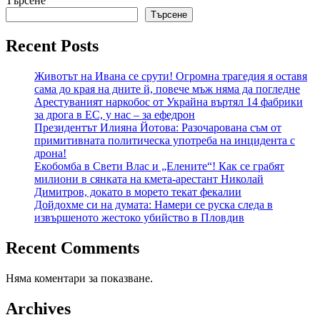
Търсене
Търсене
Recent Posts
Животът на Ивана се срути! Огромна трагедия я оставя
сама до края на дните й, повече мъж няма да погледне
Арестуваният наркобос от Украйна въртял 14 фабрики
за дрога в ЕС, у нас – за ефедрон
Президентът Илияна Йотова: Разочарована съм от
примитивната политическа употреба на инцидента с
дрона!
Екобомба в Свети Влас и „Елените“! Как се грабят
милиони в сянката на кмета-арестант Николай
Димитров, докато в морето текат фекалии
Дойдохме си на думата: Намери се руска следа в
извършеното жестоко убийство в Пловдив
Recent Comments
Няма коментари за показване.
Archives