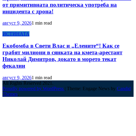
от примитивната политическа употреба на
инцидента с дрона!
август 9, 2026
1 min read
ИСТИНАТА
Екобомба в Свети Влас и „Елените“! Как се
грабят милиони в сянката на кмета-арестант
Николай Димитров, докато в морето текат
фекалии
август 9, 2026
1 min read
All Rights Reserved 2021.
Proudly powered by WordPress
|
Theme: Engage News by
Candid
Themes
.