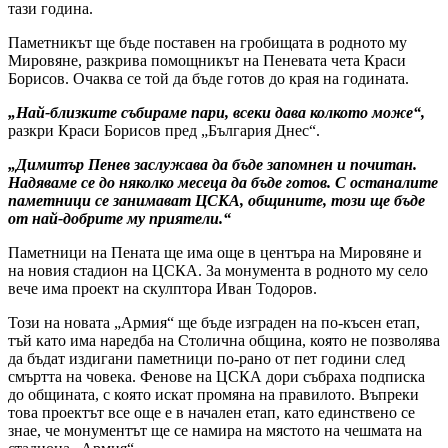
тази година.
Паметникът ще бъде поставен на гробищата в родното му
Мировяне, разкрива помощникът на Пеневата чета Краси
Борисов. Очаква се той да бъде готов до края на годината.
„Най-близките събираме пари, всеки дава колкото може“,
разкри Краси Борисов пред „България Днес“.
„Димитър Пенев заслужава да бъде запомнен и почитан.
Надяваме се до няколко месеца да бъде готов. С останалите
паметници се занимават ЦСКА, общините, този ще бъде
от най-добрите му приятели.“
Паметници на Пената ще има още в центъра на Мировяне и
на новия стадион на ЦСКА. За монумента в родното му село
вече има проект на скулптора Иван Тодоров.
Този на новата „Армия“ ще бъде изграден на по-късен етап,
тъй като има наредба на Столична община, която не позволява
да бъдат издигани паметници по-рано от пет години след
смъртта на човека. Фенове на ЦСКА дори събраха подписка
до общината, с която искат промяна на правилото. Въпреки
това проектът все още е в начален етап, като единствено се
знае, че монументът ще се намира на мястото на чешмата на