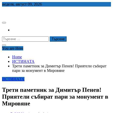
Skip
неделя, август 09, 2026
to
СЕДЕМ БГ
content
Търсене
за:
You are Here
Home
ИСТИНАТА
Трети паметник за Димитър Пенев! Приятели събират
пари за монумент в Мировяне
ИСТИНАТА
Трети паметник за Димитър Пенев!
Приятели събират пари за монумент в
Мировяне