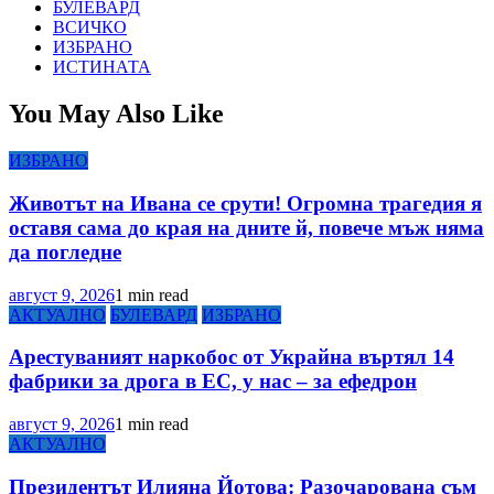
БУЛЕВАРД
ВСИЧКО
ИЗБРАНО
ИСТИНАТА
You May Also Like
ИЗБРАНО
Животът на Ивана се срути! Огромна трагедия я
оставя сама до края на дните й, повече мъж няма
да погледне
август 9, 2026
1 min read
АКТУАЛНО
БУЛЕВАРД
ИЗБРАНО
Арестуваният наркобос от Украйна въртял 14
фабрики за дрога в ЕС, у нас – за ефедрон
август 9, 2026
1 min read
АКТУАЛНО
Президентът Илияна Йотова: Разочарована съм