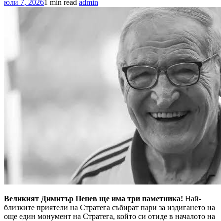
юли 7, 2026
1 min read
admin
Великият Димитър Пенев ще има три паметника!
Най-
близките приятели на Стратега събират пари за издигането на
още един монумент на Стратега, който си отиде в началото на