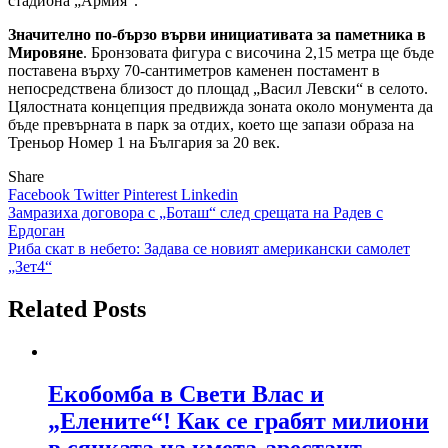
стадиона „Армия“.
Значително по-бързо върви инициативата за паметника в
Мировяне
. Бронзовата фигура с височина 2,15 метра ще бъде
поставена върху 70-сантиметров каменен постамент в
непосредствена близост до площад „Васил Левски“ в селото.
Цялостната концепция предвижда зоната около монумента да
бъде превърната в парк за отдих, което ще запази образа на
Треньор Номер 1 на България за 20 век.
Share
Facebook
Twitter
Pinterest
Linkedin
Навигация
Замразиха договора с „Боташ“ след срещата на Радев с
Ердоган
Риба скат в небето: Задава се новият американски самолет
„Зет4“
Related Posts
Екобомба в Свети Влас и
„Елените“! Как се грабят милиони
в сянката на кмета-арестант