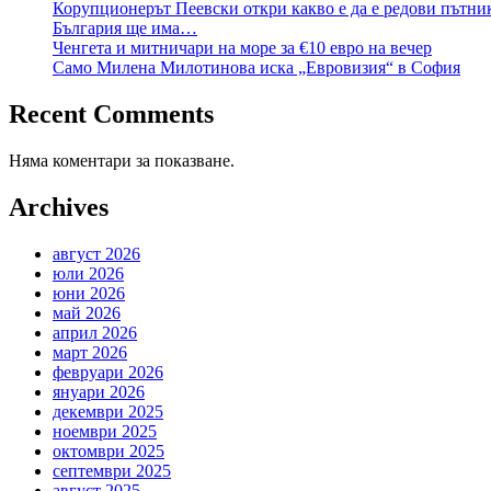
Корупционерът Пеевски откри какво е да е редови пътни
България ще има…
Ченгета и митничари на море за €10 евро на вечер
Само Милена Милотинова иска „Евровизия“ в София
Recent Comments
Няма коментари за показване.
Archives
август 2026
юли 2026
юни 2026
май 2026
април 2026
март 2026
февруари 2026
януари 2026
декември 2025
ноември 2025
октомври 2025
септември 2025
август 2025