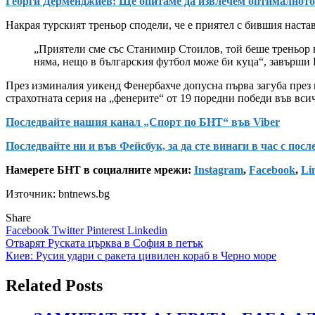
Георги Дерменджиев: Ще опитаме да извлечем оптималното
Накрая турският треньор сподели, че е приятел с бившия наст
„Приятели сме със Станимир Стоилов, той беше треньор н
няма, нещо в българския футбол може би куца“, завърши
През изминалия уикенд Фенербахче допусна първа загуба през н
страхотната серия на „фенерите“ от 19 поредни победи във вси
Последвайте нашия канал „Спорт по БНТ“ във Viber
Последвайте ни и във Фейсбук, за да сте винаги в час с пос
Намерете БНТ в социалните мрежи:
Instagram
,
Facebook
,
Li
Източник: bntnews.bg
Share
Facebook
Twitter
Pinterest
Linkedin
Навигация
Отварят Руската църква в София в петък
Киев: Русия удари с ракета цивилен кораб в Черно море
Related Posts