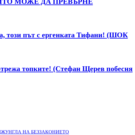
ЙТО МОЖЕ ДА ПРЕВЪРНЕ
ка, този път с ергенката Тифани! (ШОК
отрежа топките! (Стефан Щерев побесня
 ДЖУНГЛА НА БЕЗЗАКОНИЕТО