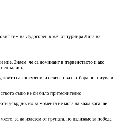
вия тим на Лудогорец в мач от турнира Лига на
 и ние. Знаем, че са доминант в първенството и ако
специалист.
които са контузени, а освен това с отбора не пътува и
нството също не би било притеснително.
оти усърдно, но за момента не мога да кажа кога ще
ясто, за да излезем от групата, но излизаме за победа