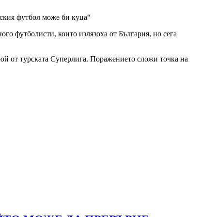
рския футбол може би куца“
го футболисти, които излязоха от България, но сега
бой от турската Суперлига. Поражението сложи точка на