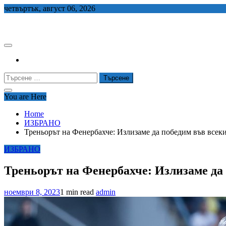
Skip
четвъртък, август 06, 2026
to
СЕДЕМ БГ
content
Търсене
за:
You are Here
Home
ИЗБРАНО
Треньорът на Фенербахче: Излизаме да победим във всеки
ИЗБРАНО
Треньорът на Фенербахче: Излизаме да 
ноември 8, 2023
1 min read
admin