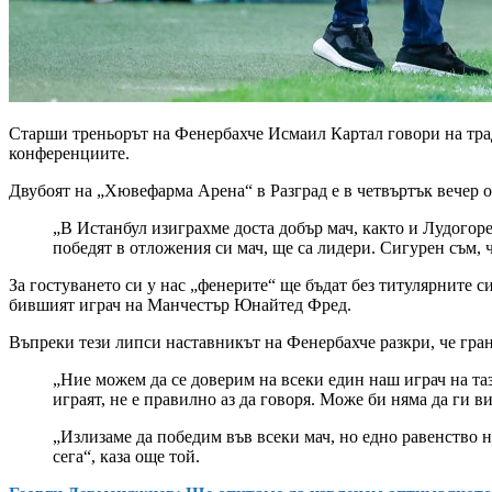
Старши треньорът на Фенербахче Исмаил Картал говори на тра
конференциите.
Двубоят на „Хювефарма Арена“ в Разград е в четвъртък вечер от 
„В Истанбул изиграхме доста добър мач, както и Лудогорец
победят в отложения си мач, ще са лидери. Сигурен съм, ч
За гостуването си у нас „фенерите“ ще бъдат без титулярните с
бившият играч на Манчестър Юнайтед Фред.
Въпреки тези липси наставникът на Фенербахче разкри, че гран
„Ние можем да се доверим на всеки един наш играч на таз
играят, не е правилно аз да говоря. Може би няма да ги 
„Излизаме да победим във всеки мач, но едно равенство не
сега“, каза още той.