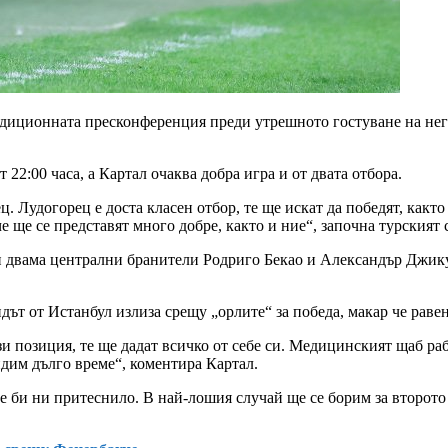
диционната пресконференция преди утрешното гостуване на него
22:00 часа, а Картал очаква добра игра и от двата отбора.
. Лудогорец е доста класен отбор, те ще искат да победят, както
е ще се представят много добре, както и ние“, започна турският 
и двама централни бранители Родриго Бекао и Александър Джику, 
дът от Истанбул излиза срещу „орлите“ за победа, макар че раве
и позиция, те ще дадат всичко от себе си. Медицинският щаб раб
видим дълго време“, коментира Картал.
 би ни притеснило. В най-лошия случай ще се борим за второто м