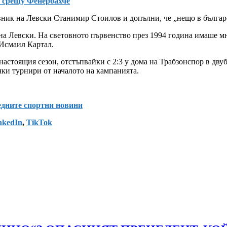
 срещу Фенербахче
авник на Левски Станимир Стоилов и допълни, че „нещо в бълга
а Левски. На световното първенство през 1994 година имаше мно
 Исмаил Картал.
астоящия сезон, отстъпвайки с 2:3 у дома на Трабзонспор в дву
чки турнири от началото на кампанията.
ледните спортни новини
nkedIn
,
TikTok