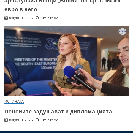
арестуваха Венци „Белия негър“ с 460 000
евро в него
август 8, 2026
1 min read
ИСТИНАТА
Пенсиите задушават и дипломацията
август 8, 2026
1 min read