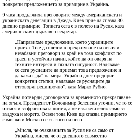
подкрепи предложението за примирие в Украйна.
9 часа продължиха преговорите между американската и
украинската делегации в Джеда. Киев прие да спазва 30-
дневно примирие. Топката сега е в полето на Русия, каза
американският държавен секретар.
„Направихме предложение, което украинците
приеха. То е да влезем в прекратяване на огъня и
незабавни преговори за край на този конфликт по
траен и устойчив начин, който да отговаря на
техните интереси и тяхната сигурност. Надяваме
се сега руснаците да приемат това предложение и
да кажат „да“ на мира. Украйна днес предприе
конкретни стъпки, надяваме се руснаците да
отговорят реципрочно“, каза Марко Рубио.
Украйна потвърди договорката за временното прекратяване
на огъня. Президентът Володимир Зеленски уточни, че то се
отнася и за фронтовата линия, а не изключително само за
въздуха и морето. Освен това Киев ще спазва примирието
само ако и Москва се съгласи на него.
„Мисля, че очакванията за Русия не са само от
Украйна, мисля, че от днешното съвместно