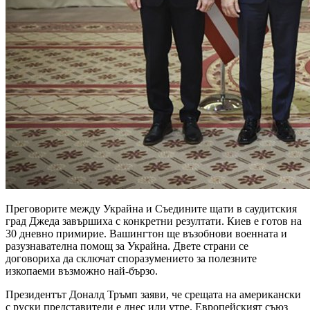
Преговорите между Украйна и Съедините щати в саудитския
град Джеда завършиха с конкретни резултати. Киев е готов на
30 дневно примирие. Вашингтон ще възобнови военната и
разузнавателна помощ за Украйна. Двете страни се
договориха да сключат споразумението за полезните
изкопаеми възможно най-бързо.
Президентът Доналд Тръмп заяви, че срещата на американски
с руски представители е днес или утре. Европейският съюз