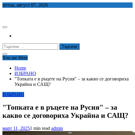
Skip
петък, август 07, 2026
to
СЕДЕМ БГ
content
Търсене
за:
You are Here
Home
ИЗБРАНО
"Топката е в ръцете на Русия" – за какво се договориха
Украйна и САЩ?
ИЗБРАНО
"Топката е в ръцете на Русия" – за
какво се договориха Украйна и САЩ?
март 11, 2025
1 min read
admin