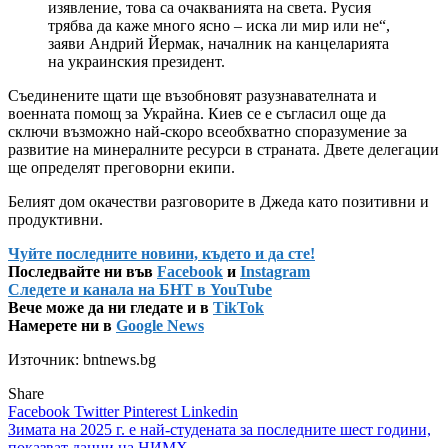
изявление, това са очакванията на света. Русия
трябва да каже много ясно – иска ли мир или не“,
заяви Андрий Йермак, началник на канцеларията
на украинския президент.
Съединените щати ще възобновят разузнавателната и
военната помощ за Украйна. Киев се е съгласил още да
сключи възможно най-скоро всеобхватно споразумение за
развитие на минералните ресурси в страната. Двете делегации
ще определят преговорни екипи.
Белият дом окачестви разговорите в Джеда като позитивни и
продуктивни.
Чуйте последните новини, където и да сте!
Последвайте ни във
Facebook
и
Instagram
Следете и канала на БНТ в YouTube
Вече може да ни гледате и в
TikTok
Намерете ни в
Google News
Източник: bntnews.bg
Share
Facebook
Twitter
Pinterest
Linkedin
Навигация
Зимата на 2025 г. е най-студената за последните шест години,
показват данни на НИМХ