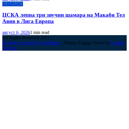
ИЗБРАНО
ЦСКА лепна три звучни шамара на Макаби Тел
Авив в Лига Европа
август 6, 2026
1 min read
All Rights Reserved 2021.
Proudly powered by WordPress
|
Theme: Engage News by
Candid
Themes
.