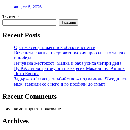
август 6, 2026
Търсене
Търсене
Recent Posts
Оранжев код за жеги в 8 области в петък
Вече пета година представят руския провал като тактика
и победа
Нечувана жестокост: Майка и баба убиха четири деца
ЦСКА лепна три звучни шамара на Макаби Тел Авив в
Лига Европа
Задържаха 10 деца за убийство – подмамили 37-годишен
мъж, гаврили се с него и го пребили до смърт
Recent Comments
Няма коментари за показване.
Archives