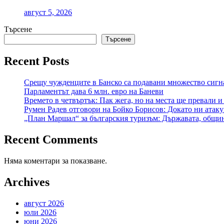
август 5, 2026
Търсене
Търсене
Recent Posts
Срещу чужденците в Банско са подавани множество сигна
Парламентът дава 6 млн. евро на Баневи
Времето в четвъртък: Пак жега, но на места ще превали и
Румен Радев отговори на Бойко Борисов: Докато ни атаку
„План Маршал“ за българския туризъм: Държавата, общин
Recent Comments
Няма коментари за показване.
Archives
август 2026
юли 2026
юни 2026