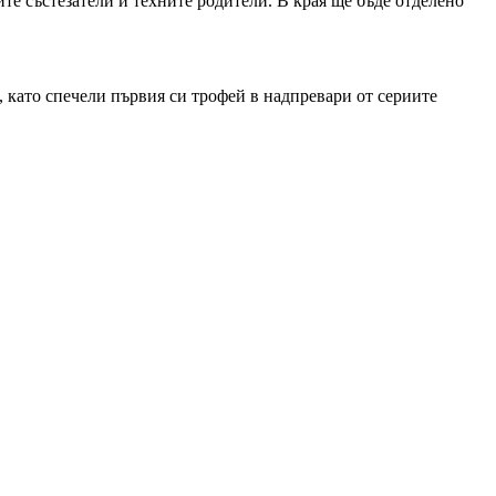
те състезатели и техните родители. В края ще бъде отделено
 като спечели първия си трофей в надпревари от сериите