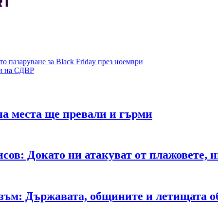
то пазаруване за Black Friday през ноември
ни на СДВР
на места ще превали и гърми
сов: Докато ни атакуват от плажовете, 
ъм: Държавата, общините и летищата об