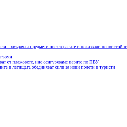
ли – хвърляли предмети през терасите и показвали непристойн
 гърми
ват от плажовете, ние осигуряваме парите по ПВУ
ите и летищата обединяват сили за нови полети и туристи