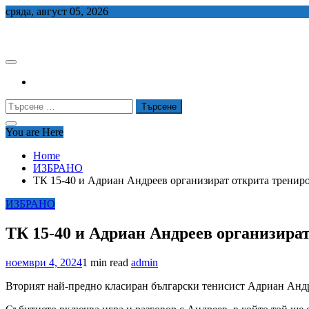
Skip
сряда, август 05, 2026
to
СЕДЕМ БГ
content
Търсене
за:
You are Here
Home
ИЗБРАНО
ТК 15-40 и Адриан Андреев организират открита тренир
ИЗБРАНО
ТК 15-40 и Адриан Андреев организира
ноември 4, 2024
1 min read
admin
Вторият най-предно класиран български тенисист Адриан Андреев