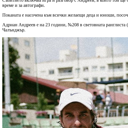
Събитието включва игра и разговор с Андреев, в който той ще
време и за автографи.
Поканата е насочена към всички желаещи деца и юноши, посоч
Адриан Андреев е на 23 години, №208 в световната ранглиста (
Чалънджър.