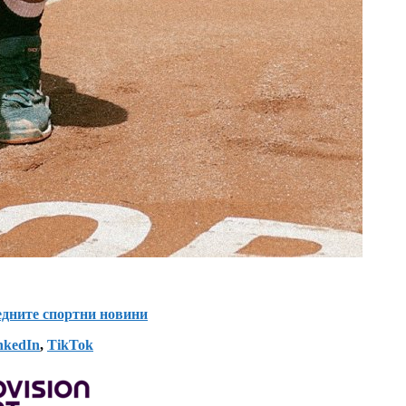
ледните спортни новини
nkedIn
,
TikTok