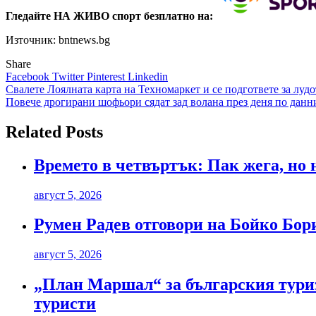
Гледайте НА ЖИВО спорт безплатно на:
Източник: bntnews.bg
Share
Facebook
Twitter
Pinterest
Linkedin
Навигация
Свалете Лоялната карта на Техномаркет и се подгответе за лудо
Повече дрогирани шофьори сядат зад волана през деня по дан
Related Posts
Времето в четвъртък: Пак жега, но 
август 5, 2026
Румен Радев отговори на Бойко Бори
август 5, 2026
„План Маршал“ за българския туриз
туристи