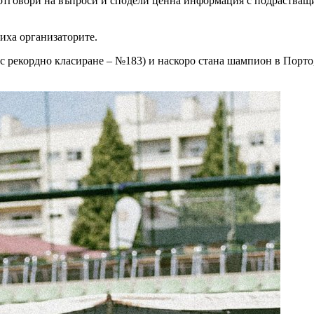
 отговори на въпроси и сподели ценна информация с подрастващи
иха организаторите.
с рекордно класиране – №183) и наскоро стана шампион в Порто,