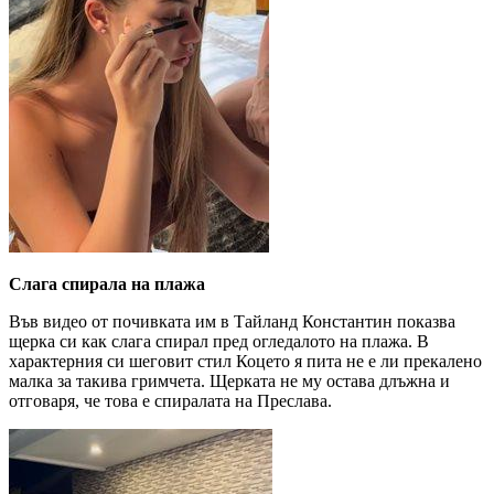
Слага спирала на плажа
Във видео от почивката им в Тайланд Константин показва
щерка си как слага спирал пред огледалото на плажа. В
характерния си шеговит стил Коцето я пита не е ли прекалено
малка за такива гримчета. Щерката не му остава длъжна и
отговаря, че това е спиралата на Преслава.