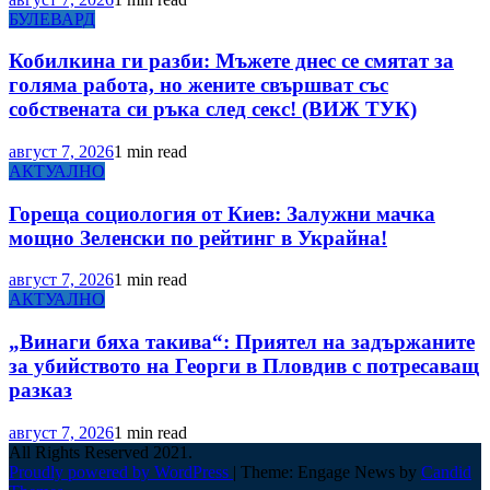
БУЛЕВАРД
Кобилкина ги разби: Мъжете днес се смятат за
голяма работа, но жените свършват със
собствената си ръка след секс! (ВИЖ ТУК)
август 7, 2026
1 min read
АКТУАЛНО
Гореща социология от Киев: Залужни мачка
мощно Зеленски по рейтинг в Украйна!
август 7, 2026
1 min read
АКТУАЛНО
„Винаги бяха такива“: Приятел на задържаните
за убийството на Георги в Пловдив с потресаващ
разказ
август 7, 2026
1 min read
All Rights Reserved 2021.
Proudly powered by WordPress
|
Theme: Engage News by
Candid