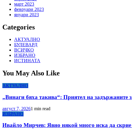
март 2023
февруари 2023
януари 2023
Categories
АКТУАЛНО
БУЛЕВАРД
ВСИЧКО
ИЗБРАНО
ИСТИНАТА
You May Also Like
АКТУАЛНО
„Винаги бяха такива“: Приятел на задържаните з
август 7, 2026
1 min read
ИЗБРАНО
Ивайло Мирчев: Явно някой много иска да скрие 