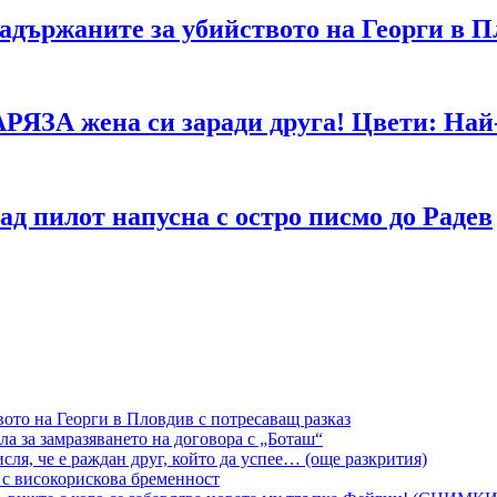
адържаните за убийството на Георги в П
АРЯЗА жена си заради друга! Цвети: Най-
д пилот напусна с остро писмо до Радев
вото на Георги в Пловдив с потресаващ разказ
а за замразяването на договора с „Боташ“
сля, че е раждан друг, който да успее… (още разкрития)
 с високорискова бременност