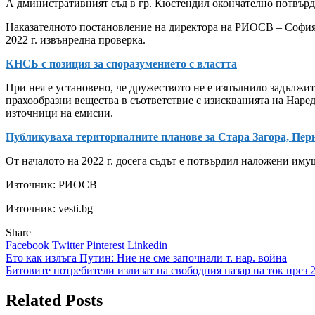
А
дминистративният съд в гр. Кюстендил окончателно потвърди
Наказателното постановление на директора на РИОСВ – София е 
2022 г. извънредна проверка.
КНСБ с позиция за споразумението с властта
При нея е установено, че дружеството не е изпълнило задължит
прахообразни вещества в съответствие с изискванията на Наре
източници на емисии.
Публикуваха териториалните планове за Стара Загора, Пер
От началото на 2022 г. досега съдът е потвърдил наложени иму
Източник:
РИОСВ
Източник: vesti.bg
Share
Facebook
Twitter
Pinterest
Linkedin
Навигация
Ето как излъга Путин: Ние не сме започнали т. нар. война
Битовите потребители излизат на свободния пазар на ток през 2
Related Posts