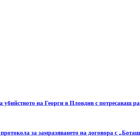
а убийството на Георги в Пловдив с потресаващ ра
протокола за замразяването на договора с „Бота