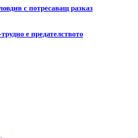
ловдив с потресаващ разказ
трудно е предателството