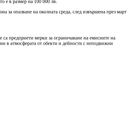
 е в размер на 100 000 лв.
на за опазване на околната среда, след извършена през март
не са предприети мерки за ограничаване на емисиите на
ани в атмосферата от обекти и дейности с неподвижни