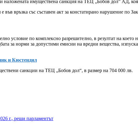
 наложената имуществена санкция на ТЕЦ „Бобов дол” АД, която
във връзка със съставен акт за констатирано нарушение по Зако
елно условие по комплексно разрешително, в резултат на което 
дбата за норми за допустими емисии на вредни вещества, изпуск
ник и Кюстендил
ществени санкции на ТЕЦ „Бобов дол“, в размер на 704 000 лв.
026 г., реши парламентът