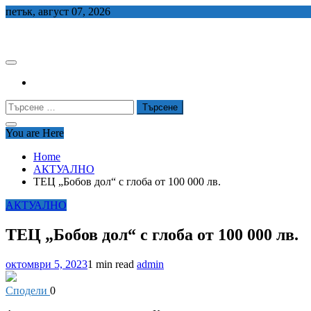
Skip
петък, август 07, 2026
to
СЕДЕМ БГ
content
Търсене
за:
You are Here
Home
АКТУАЛНО
ТЕЦ „Бобов дол“ с глоба от 100 000 лв.
АКТУАЛНО
ТЕЦ „Бобов дол“ с глоба от 100 000 лв.
октомври 5, 2023
1 min read
admin
Сподели
0