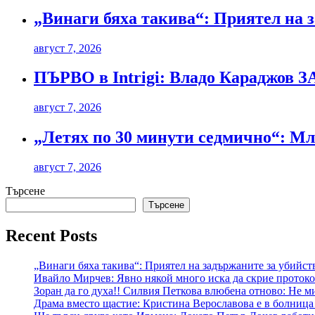
„Винаги бяха такива“: Приятел на з
август 7, 2026
ПЪРВО в Intrigi: Владо Караджов З
август 7, 2026
„Летях по 30 минути седмично“: Мла
август 7, 2026
Търсене
Търсене
Recent Posts
„Винаги бяха такива“: Приятел на задържаните за убийст
Ивайло Мирчев: Явно някой много иска да скрие протокол
Зоран да го духа!! Силвия Петкова влюбена отново: Не ми
Драма вместо щастие: Кристина Верославова е в болница