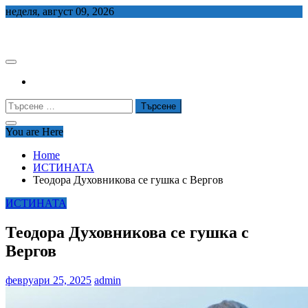
Skip
неделя, август 09, 2026
to
СЕДЕМ БГ
content
Търсене
за:
You are Here
Home
ИСТИНАТА
Теодора Духовникова се гушка с Вергов
ИСТИНАТА
Теодора Духовникова се гушка с
Вергов
февруари 25, 2025
admin