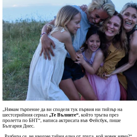
„Нямам търпение да ви споделя тук първия ни тийзър на
шестсерийния сериал
„Те Вълните“
, който тръгва през
пролетта по БНТ“, написа актрисата във Фейсбук, пише
България Днес.
„Разбира се, че имахме тайни една от друга, кой човек няма?“,