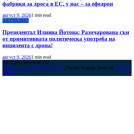
фабрики за дрога в ЕС, у нас – за ефедрон
август 9, 2026
1 min read
АКТУАЛНО
Президентът Илияна Йотова: Разочарована съм
от примитивната политическа употреба на
инцидента с дрона!
август 9, 2026
1 min read
All Rights Reserved 2021.
Proudly powered by WordPress
|
Theme: Engage News by
Candid
Themes
.