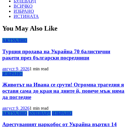
БУЛЕВАРД
ВСИЧКО
ИЗБРАНО
ИСТИНАТА
You May Also Like
АКТУАЛНО
Турция продава на Украйна 70 балистични
ракети през български посредници
август 9, 2026
1 min read
ИЗБРАНО
Животът на Ивана се срути! Огромна трагедия я
оставя сама до края на дните й, повече мъж няма
да погледне
август 9, 2026
1 min read
АКТУАЛНО
БУЛЕВАРД
ИЗБРАНО
Арестуваният наркобос от Украйна въртял 14