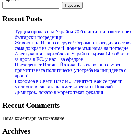
Търсене
Recent Posts
Турция продава на Украйна 70 балистични ракети през
български посредници
Животът на Ивана се срути! Огромна трагедия я оставя
сама до края на дните й, повече мъж няма да погледне
Арестуваният наркобос от Украйна въртял 14 фабрики
за дрога в ЕС, у нас – за ефедрон
Президентът Илияна Йотова: Разочарована съм от
примитивната политическа употреба на инцидента с
дрона!
Екобомба в Свети Влас и „Елените“! Как се грабят
милиони в сянката на кмета-арестант Николай
Димитров, докато в морето текат фекалии
Recent Comments
Няма коментари за показване.
Archives