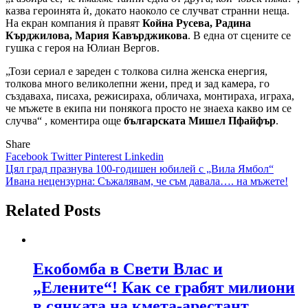
казва героинята ѝ, докато наоколо се случват странни неща.
На екран компания ѝ правят
Койна Русева, Радина
Кърджилова, Мария Кавърджикова
. В една от сцените се
гушка с героя на Юлиан Вергов.
„Този сериал е зареден с толкова силна женска енергия,
толкова много великолепни жени, пред и зад камера, го
създаваха, писаха, режисираха, обличаха, монтираха, играха,
че мъжете в екипа ни понякога просто не знаеха какво им се
случва“ , коментира още
българската Мишел Пфайфър
.
Share
Facebook
Twitter
Pinterest
Linkedin
Навигация
Цял град празнува 100-годишен юбилей с „Вила Ямбол“
Ивана нецензурна: Съжалявам, че съм давала…. на мъжете!
Related Posts
Екобомба в Свети Влас и
„Елените“! Как се грабят милиони
в сянката на кмета-арестант