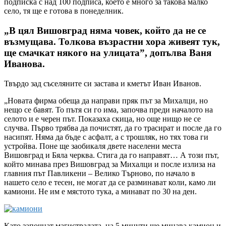
подписка с над 100 подписа, което е много за такова малко
село, тя ще е готова в понеделник.
„В цял Вишовград няма човек, който да не се
възмущава. Толкова възрастни хора живеят тук,
ще смачкат някого на улицата”, допълва Ваня
Иванова.
Твърдо зад съселяните си застава и кметът Иван Иванов.
„Новата фирма обеща да направи пряк път за Михалци, но
нещо се бавят. То пътя си го има, започва преди началото на
селото и е черен път. Показаха скица, но още нищо не се
случва. Първо трябва да почистят, да го трасират и после да го
насипят. Няма да бъде с асфалт, а с трошляк, но тях това ги
устройва. Поне ще заобикаля двете населени места
Вишовград и Бяла черква. Стига да го направят… А този път,
който минава през Вишовград за Михалци и после излиза на
главния път Павликени – Велико Търново, по начало в
нашето село е тесен, не могат да се разминават коли, камо ли
камиони. Не им е мястото тука, а минават по 30 на ден.
Като започнат магистралата, на 5 минути ще минава камион и