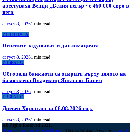
арестуваха Венци „Белия негър“ с 460 000 евро в
него
август 8, 2026
1 min read
ИСТИНАТА
Пенсиите задушават и дипломацията
август 8, 2026
1 min read
ИЗБРАНО
Обгорели банкноти са открити върху тялото на
бизнесмена Владимир Янков от Банкя
август 8, 2026
1 min read
ИЗБРАНО
Дневен Хороскоп за 08.08.2026 год.
август 8, 2026
1 min read
All Rights Reserved 2021.
Proudly powered by WordPress
|
Theme: Engage News by
Candid