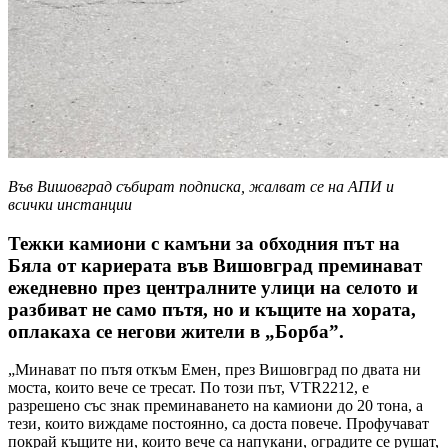
Във Вишовград събират подписка, жалват се на АПИ и
всички инстанции
Тежки камиони с камъни за обходния път на
Бяла от кариерата във Вишовград преминават
ежедневно през централните улици на селото и
разбиват не само пътя, но и къщите на хората,
оплакаха се негови жители в „Борба”.
„Минават по пътя откъм Емен, през Вишовград по двата ни
моста, които вече се тресат. По този път, VTR2212, е
разрешено със знак преминаването на камиони до 20 тона, а
тези, които виждаме постоянно, са доста повече. Профучават
покрай къщите ни, които вече са напукани, оградите се рушат,