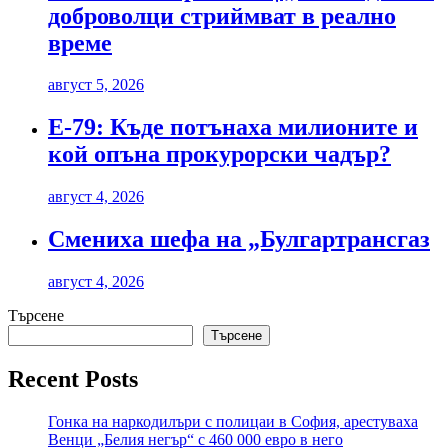
доброволци стриймват в реално
време
август 5, 2026
Е-79: Къде потънаха милионите и
кой опъна прокурорски чадър?
август 4, 2026
Смениха шефа на „Булгартрансгаз
август 4, 2026
Търсене
Търсене
Recent Posts
Гонка на наркодилъри с полицаи в София, арестуваха
Венци „Белия негър“ с 460 000 евро в него