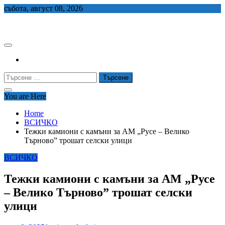
Skip
събота, август 08, 2026
to
СЕДЕМ БГ
content
Търсене
за:
You are Here
Home
ВСИЧКО
Тежки камиони с камъни за АМ „Русе – Велико
Търново” трошат селски улици
ВСИЧКО
Тежки камиони с камъни за АМ „Русе
– Велико Търново” трошат селски
улици