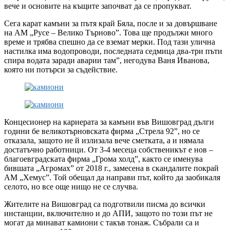
вече и основите на къщите започват да се пропукват.
Сега карат камъни за пътя край Бяла, после и за довършване
на АМ „Русе – Велико Търново”. Това ще продължи много
време и трябва спешно да се вземат мерки. Под тази улична
настилка има водопроводи, последната седмица два-три пъти
спира водата заради аварии там”, негодува Ваня Иванова,
която ни потърси за съдействие.
Концесионер на кариерата за камъни във Вишовград дълги
години бе великотърновската фирма „Стрела 92”, но се
отказала, защото не й излизала вече сметката, а и нямала
достатъчно работници. От 3-4 месеца собственикът е нов –
благоевградската фирма „Грома холд”, както се именува
бившата „Агромах” от 2018 г., замесена в скандалите покрай
АМ „Хемус”. Той обещал да направи път, който да заобикаля
селото, но все още нищо не се случва.
Жителите на Вишовград са подготвили писма до всички
инстанции, включително и до АПИ, защото по този път не
могат да минават камиони с такъв тонаж. Събрали са и