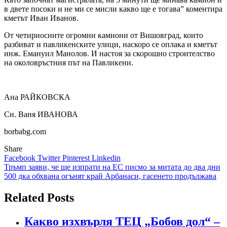
в двете посоки и не ми се мисли какво ще е тогава” коментира
кметът Иван Иванов.
От четириосните огромни камиони от Вишовград, които
разбиват и павликенските улици, наскоро се оплака и кметът
инж. Емануил Манолов. И настоя за скорошно строителство
на околовръстния път на Павликени.
Ана РАЙКОВСКА
Сн. Ваня ИВАНОВА
borbabg.com
Share
Facebook
Twitter
Pinterest
Linkedin
Навигация
Тръмп заяви, че ще изпрати на ЕС писмо за митата до два дни
500 дка обхвана огънят край Арбанаси, гасенето продължава
Related Posts
Какво изхвърля ТЕЦ „Бобов дол“ –