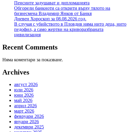
Пенсиите задушават и дипломацията
Обгорели банкноти са открити върху тялото на
бизнесмена Владимир Янков от Банкя
Дневен Хороскоп за 08.08.2026 год.
В случая с убийството в Пловдив няма нито деца, нито
педофил, а само жертви на криворазбраната
цивилизация
Recent Comments
Няма коментари за показване.
Archives
август 2026
юли 2026
юни 2026
май 2026
април 2026
март 2026
февруари 2026
януари 2026
декември 2025