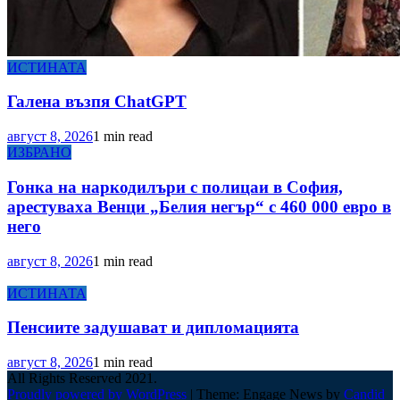
ИСТИНАТА
Галена възпя ChatGPT
август 8, 2026
1 min read
ИЗБРАНО
Гонка на наркодилъри с полицаи в София,
арестуваха Венци „Белия негър“ с 460 000 евро в
него
август 8, 2026
1 min read
ИСТИНАТА
Пенсиите задушават и дипломацията
август 8, 2026
1 min read
All Rights Reserved 2021.
Proudly powered by WordPress
|
Theme: Engage News by
Candid