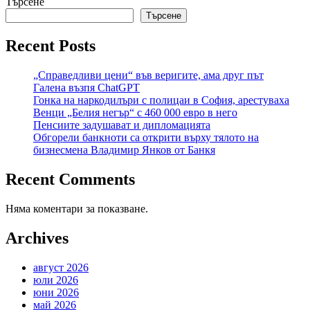
Търсене
Търсене
Recent Posts
„Справедливи цени“ във веригите, ама друг път
Галена възпя ChatGPT
Гонка на наркодилъри с полицаи в София, арестуваха
Венци „Белия негър“ с 460 000 евро в него
Пенсиите задушават и дипломацията
Обгорели банкноти са открити върху тялото на
бизнесмена Владимир Янков от Банкя
Recent Comments
Няма коментари за показване.
Archives
август 2026
юли 2026
юни 2026
май 2026