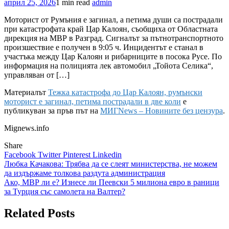
април 25, 2026
1 min read
admin
Моторист от Румъния е загинал, а петима души са пострадали
при катастрофата край Цар Калоян, съобщиха от Областната
дирекция на МВР в Разград. Сигналът за пътнотранспортното
произшествие е получен в 9:05 ч. Инцидентът е станал в
участъка между Цар Калоян и рибарниците в посока Русе. По
информация на полицията лек автомобил „Тойота Селика“,
управляван от […]
Материалът
Тежка катастрофа до Цар Калоян, румънски
моторист е загинал, петима пострадали в две коли
е
публикуван за пръв път на
МИГNews – Новините без цензура
.
Mignews.info
Share
Facebook
Twitter
Pinterest
Linkedin
Навигация
Любка Качакова: Трябва да се слеят министерства, не можем
да издържаме толкова раздута администрация
Ако, МВР ли е? Изнесе ли Пеевски 5 милиона евро в раници
за Турция със самолета на Валтер?
Related Posts