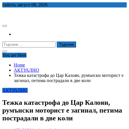
Skip
събота, август 08, 2026
to
СЕДЕМ БГ
content
Търсене
за:
You are Here
Home
АКТУАЛНО
Тежка катастрофа до Цар Калоян, румънски моторист е
загинал, петима пострадали в две коли
АКТУАЛНО
Тежка катастрофа до Цар Калоян,
румънски моторист е загинал, петима
пострадали в две коли