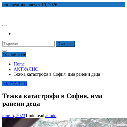
Skip
понеделник, август 10, 2026
to
СЕДЕМ БГ
content
Търсене
за:
You are Here
Home
АКТУАЛНО
Тежка катастрофа в София, има ранени деца
АКТУАЛНО
Тежка катастрофа в София, има
ранени деца
юли 5, 2023
1 min read
admin