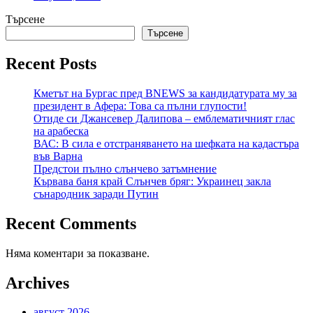
Търсене
Търсене
Recent Posts
Кметът на Бургас пред BNEWS за кандидатурата му за
президент в Афера: Това са пълни глупости!
Отиде си Джансевер Далипова – емблематичният глас
на арабеска
ВАС: В сила е отстраняването на шефката на кадастъра
във Варна
Предстои пълно слънчево затъмнение
Кървава баня край Слънчев бряг: Украинец закла
сънародник заради Путин
Recent Comments
Няма коментари за показване.
Archives
август 2026