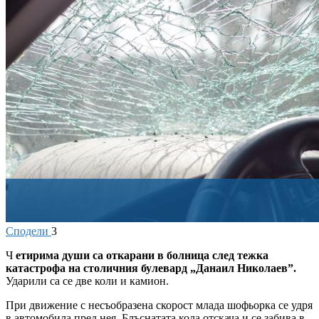
Сподели
3
Ч
етирима души са откарани в болница след тежка
катастрофа на столичния булевард „Данаил Николаев”.
Ударили са се две коли и камион.
При движение с несъобразена скорост млада шофьорка се удря
в автомобила пред нея. Блъснатата кола отскача и се забива в