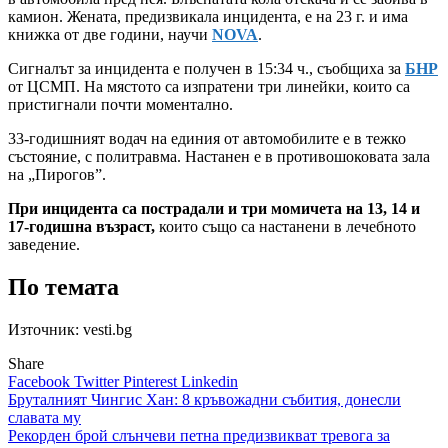
камион. Жената, предизвикала инцидента, е на 23 г. и има
книжка от две години, научи
NOVA
.
Сигналът за инцидента е получен в 15:34 ч., съобщиха за
БНР
от ЦСМП. На мястото са изпратени три линейки, които са
пристигнали почти моментално.
33-годишният водач на единия от автомобилите е в тежко
състояние, с политравма. Настанен е в противошоковата зала
на „Пирогов”.
При инцидента са пострадали и три момичета на 13, 14 и
17-годишна възраст,
които също са настанени в лечебното
заведение.
По темата
Източник: vesti.bg
Share
Facebook
Twitter
Pinterest
Linkedin
Навигация
Бруталният Чингис Хан: 8 кръвожадни събития, донесли
славата му
Рекорден брой слънчеви петна предизвикват тревога за