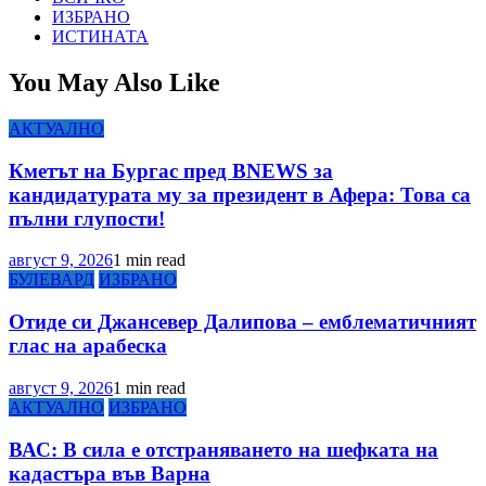
ИЗБРАНО
ИСТИНАТА
You May Also Like
АКТУАЛНО
Кметът на Бургас пред BNEWS за
кандидатурата му за президент в Афера: Това са
пълни глупости!
август 9, 2026
1 min read
БУЛЕВАРД
ИЗБРАНО
Отиде си Джансевер Далипова – емблематичният
глас на арабеска
август 9, 2026
1 min read
АКТУАЛНО
ИЗБРАНО
ВАС: В сила е отстраняването на шефката на
кадастъра във Варна