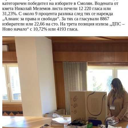
категоричен победител на изборите в Смолян. Водената от
кмета Николай Мелемов листа печели 12 220 гласа или
31,23%. С около 9 процента разлика след тях се нарежда
„Алианс за права и свободи“. За тях са гласували 8867
избиратели или 22,66 на сто. На трета позиция излиза „ДПС –
Ново начало“ с 10,72% или 4193 гласа.