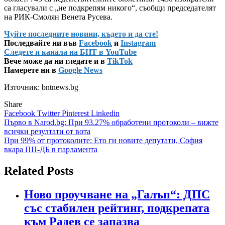
са гласували с „не подкрепям никого“, съобщи председателят
на РИК-Смолян Венета Русева.
Чуйте последните новини, където и да сте!
Последвайте ни във
Facebook
и
Instagram
Следете и канала на БНТ в YouTube
Вече може да ни гледате и в
TikTok
Намерете ни в
Google News
Източник: bntnews.bg
Share
Facebook
Twitter
Pinterest
Linkedin
Навигация
Първо в Narod.bg: При 93.27% обработени протоколи – вижте
всички резултати от вота
При 99% от протоколите: Ето ги новите депутати, София
вкара ПП-ДБ в парламента
Related Posts
Ново проучване на „Галъп“: ДПС
със стабилен рейтинг, подкрепата
към Радев се запазва