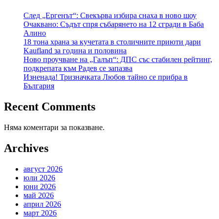
След „Ергенът“: Свекърва избира снаха в ново шоу
Очаквано: Съдът спря събарянето на 12 сгради в Баба
Алино
18 тона храна за кучетата в столичните приюти дари
Kaufland за година и половина
Ново проучване на „Галъп“: ДПС със стабилен рейтинг,
подкрепата към Радев се запазва
Изненада! Тризначката Любов тайно се прибра в
България
Recent Comments
Няма коментари за показване.
Archives
август 2026
юли 2026
юни 2026
май 2026
април 2026
март 2026