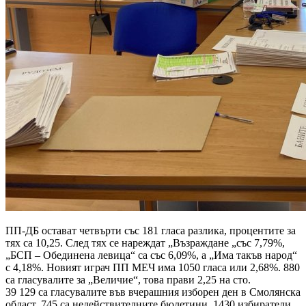
ПП-ДБ остават четвърти със 181 гласа разлика, процентите за
тях са 10,25. След тях се нареждат „Възраждане „със 7,79%,
„БСП – Обединена левица“ са със 6,09%, а „Има такъв народ“
с 4,18%. Новият играч ПП МЕЧ има 1050 гласа или 2,68%. 880
са гласувалите за „Величие“, това прави 2,25 на сто.
39 129 са гласувалите във вчерашния изборен ден в Смолянска
област. 745 са недействителните бюлетини. 1430 избиратели