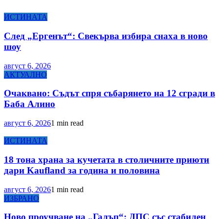
ИСТИНАТА
След „Ергенът“: Свекърва избира снаха в ново
шоу
август 6, 2026
АКТУАЛНО
Очаквано: Съдът спря събарянето на 12 сгради в
Баба Алино
август 6, 2026
1 min read
ИСТИНАТА
18 тона храна за кучетата в столичните приюти
дари Kaufland за година и половина
август 6, 2026
1 min read
ИЗБРАНО
Ново проучване на „Галъп“: ДПС със стабилен