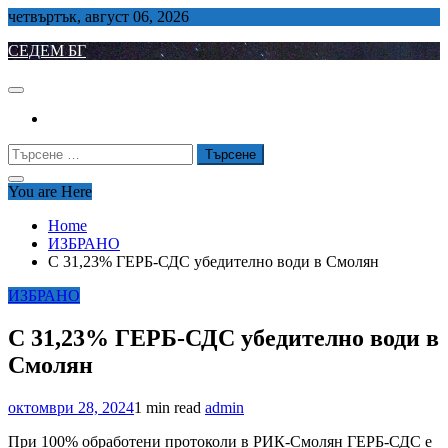
Skip
четвъртък, август 06, 2026
to
СЕДЕМ БГ
content
Търсене
за:
You are Here
Home
ИЗБРАНО
С 31,23% ГЕРБ-СДС убедително води в Смолян
ИЗБРАНО
С 31,23% ГЕРБ-СДС убедително води в
Смолян
октомври 28, 2024
1 min read
admin
При 100% обработени протоколи в РИК-Смолян ГЕРБ-СДС е