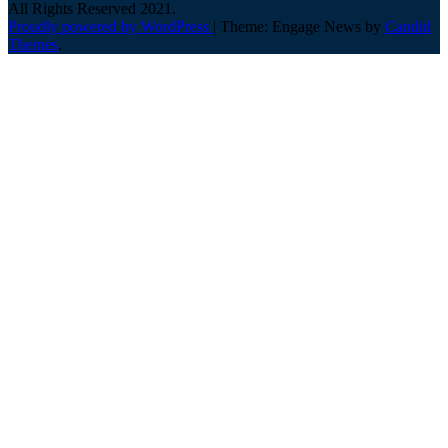
All Rights Reserved 2021.
Proudly powered by WordPress
|
Theme: Engage News by
Candid
Themes
.