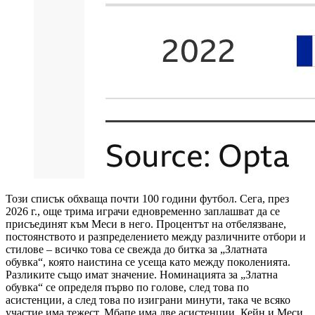
Този списък обхваща почти 100 години футбол. Сега, през
2026 г., още трима играчи едновременно заплашват да се
присъединят към Меси в него. Процентът на отбелязване,
постоянството и разпределението между различните отбори и
стилове – всичко това се свежда до битка за „Златната
обувка“, която наистина се усеща като между поколенията.
Разликите също имат значение. Номинацията за „Златна
обувка“ се определя първо по голове, след това по
асистенции, а след това по изиграни минути, така че всяко
участие има тежест. Мбапе има две асистенции, Кейн и Меси