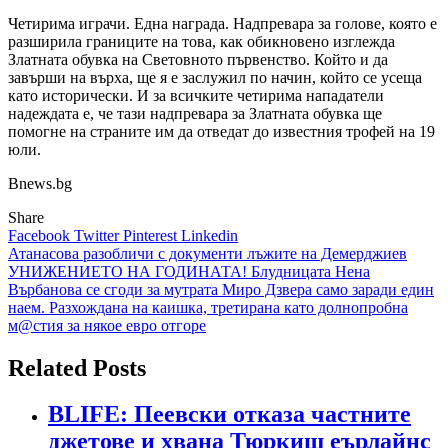
Четирима играчи. Една награда. Надпревара за голове, която е
разширила границите на това, как обикновено изглежда
Златната обувка на Световното първенство. Който и да
завърши на върха, ще я е заслужил по начин, който се усеща
като исторически. И за всичките четирима нападатели
надеждата е, че тази надпревара за Златната обувка ще
помогне на страните им да отведат до известния трофей на 19
юли.
Bnews.bg
Share
Facebook
Twitter
Pinterest
Linkedin
Навигация
Атанасова разобличи с документи лъжите на Демерджиев
УНИЖЕНИЕТО НА ГОДИНАТА! Блудницата Нена
Върбанова се сгоди за мутрата Миро Дзвера само заради един
наем. Разхождана на каишка, третирана като долнопробна
м@стия за някое евро отгоре
Related Posts
BLIFE: Пеевски отказа частните
джетове и хвана Тюркиш еърлайнс