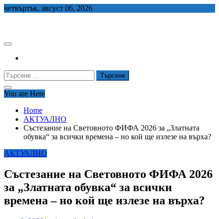
Skip
четвъртък, август 06, 2026
to
СЕДЕМ БГ
content
Търсене
за:
You are Here
Home
АКТУАЛНО
Състезание на Световното ФИФА 2026 за „Златната
обувка“ за всички времена – но кой ще излезе на върха?
АКТУАЛНО
Състезание на Световното ФИФА 2026
за „Златната обувка“ за всички
времена – но кой ще излезе на върха?