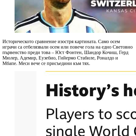
Историческото сравнение изостря картината. Само осем
играчи са отбелязвали осем или повече гола на едно Световно
първенство преди това – Юст Фонтен, Шандор Кочиш, Герд
Мюлер, Адемир, Еузебио, Гийермо Стабиле, Роналдо и
Мбапе. Меси вече се присъедини към тях.