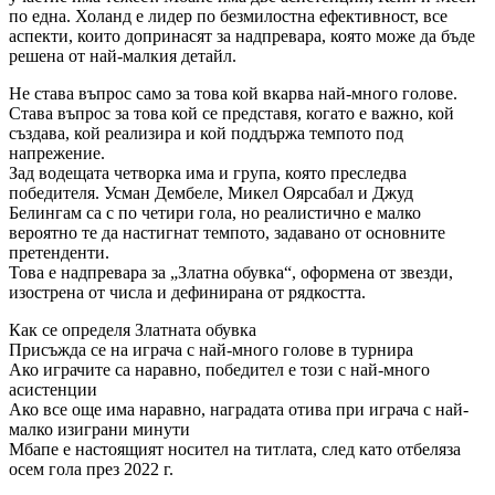
по една. Холанд е лидер по безмилостна ефективност, все
аспекти, които допринасят за надпревара, която може да бъде
решена от най-малкия детайл.
Не става въпрос само за това кой вкарва най-много голове.
Става въпрос за това кой се представя, когато е важно, кой
създава, кой реализира и кой поддържа темпото под
напрежение.
Зад водещата четворка има и група, която преследва
победителя. Усман Дембеле, Микел Оярсабал и Джуд
Белингам са с по четири гола, но реалистично е малко
вероятно те да настигнат темпото, задавано от основните
претенденти.
Това е надпревара за „Златна обувка“, оформена от звезди,
изострена от числа и дефинирана от рядкостта.
Как се определя Златната обувка
Присъжда се на играча с най-много голове в турнира
Ако играчите са наравно, победител е този с най-много
асистенции
Ако все още има наравно, наградата отива при играча с най-
малко изиграни минути
Мбапе е настоящият носител на титлата, след като отбеляза
осем гола през 2022 г.