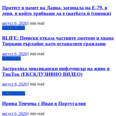
Протест в памет на Даяна, загинала на Е-79, в
деня, в който трябваше да е сватбата ѝ (снимки)
август 6, 2026
1 min read
АКТУАЛНО
BLIFE: Пеевски отказа частните джетове и хвана
Тюркиш еърлайнс като останалите граждани
август 6, 2026
1 min read
ИЗБРАНО
Застреляха мексикански инфлуенсър на живо в
ТикТок (ЕКСКЛУЗИВНО ВИДЕО)
август 6, 2026
1 min read
ИСТИНАТА
Ирина Тенчева с Иван в Португалия
август 6, 2026
1 min read