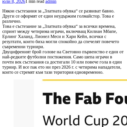
юли 8, 2026
1 min read
admin
Някои състезания за „Златната обувка“ се развиват бавно.
Други се оформят от един неудържим голмайстор. Това е
различно.
Това е състезание за „Златната обувка“ за всички времена,
спринт между четирима играчи, включващ Килиан Мбапе,
Ерлинг Халанд, Лионел Меси и Хари Кейн, всички с
резултати, които биха могли спокойно да спечелят повечето
съвременни турнири.
Двуцифреният брой голове на Световно първенство е един от
най-редките футболни постижения. Само шепа играчи в
почти век състезания са достигали 10 или повече гола в един
турнир. И все пак ето ни през 2026 г. с четирима нападатели,
които се стремят към тази територия едновременно.