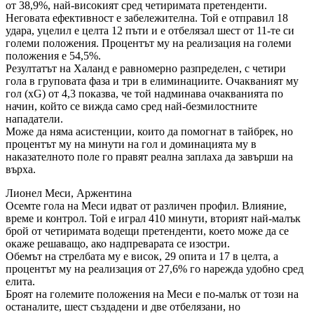
от 38,9%, най-високият сред четиримата претенденти.
Неговата ефективност е забележителна. Той е отправил 18
удара, уцелил е целта 12 пъти и е отбелязал шест от 11-те си
големи положения. Процентът му на реализация на големи
положения е 54,5%.
Резултатът на Халанд е равномерно разпределен, с четири
гола в груповата фаза и три в елиминациите. Очакваният му
гол (xG) от 4,3 показва, че той надминава очакванията по
начин, който се вижда само сред най-безмилостните
нападатели.
Може да няма асистенции, които да помогнат в тайбрек, но
процентът му на минути на гол и доминацията му в
наказателното поле го правят реална заплаха да завърши на
върха.
Лионел Меси, Аржентина
Осемте гола на Меси идват от различен профил. Влияние,
време и контрол. Той е играл 410 минути, вторият най-малък
брой от четиримата водещи претенденти, което може да се
окаже решаващо, ако надпреварата се изостри.
Обемът на стрелбата му е висок, 29 опита и 17 в целта, а
процентът му на реализация от 27,6% го нарежда удобно сред
елита.
Броят на големите положения на Меси е по-малък от този на
останалите, шест създадени и две отбелязани, но