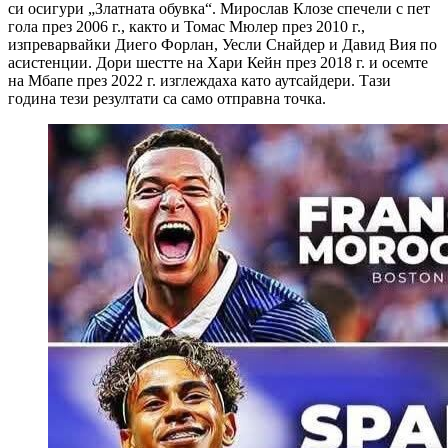
си осигури „Златната обувка“. Мирослав Клозе спечели с пет
гола през 2006 г., както и Томас Мюлер през 2010 г.,
изпреварвайки Диего Форлан, Уесли Снайдер и Давид Вия по
асистенции. Дори шестте на Хари Кейн през 2018 г. и осемте
на Мбапе през 2022 г. изглеждаха като аутсайдери. Тази
година тези резултати са само отправна точка.