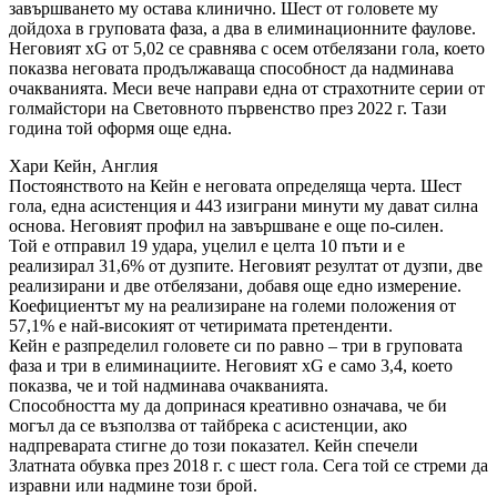
завършването му остава клинично. Шест от головете му
дойдоха в груповата фаза, а два в елиминационните фаулове.
Неговият xG от 5,02 се сравнява с осем отбелязани гола, което
показва неговата продължаваща способност да надминава
очакванията. Меси вече направи една от страхотните серии от
голмайстори на Световното първенство през 2022 г. Тази
година той оформя още една.
Хари Кейн, Англия
Постоянството на Кейн е неговата определяща черта. Шест
гола, една асистенция и 443 изиграни минути му дават силна
основа. Неговият профил на завършване е още по-силен.
Той е отправил 19 удара, уцелил е целта 10 пъти и е
реализирал 31,6% от дузпите. Неговият резултат от дузпи, две
реализирани и две отбелязани, добавя още едно измерение.
Коефициентът му на реализиране на големи положения от
57,1% е най-високият от четиримата претенденти.
Кейн е разпределил головете си по равно – три в груповата
фаза и три в елиминациите. Неговият xG е само 3,4, което
показва, че и той надминава очакванията.
Способността му да допринася креативно означава, че би
могъл да се възползва от тайбрека с асистенции, ако
надпреварата стигне до този показател. Кейн спечели
Златната обувка през 2018 г. с шест гола. Сега той се стреми да
изравни или надмине този брой.