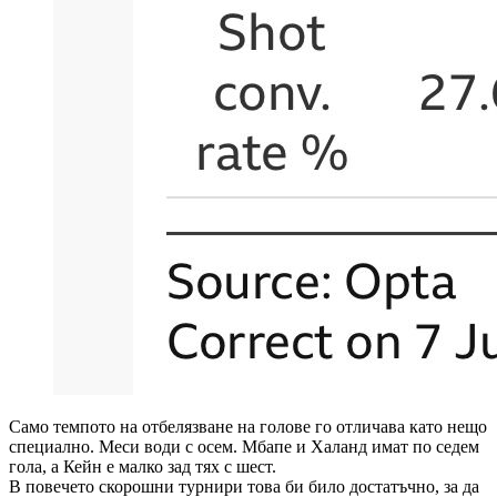
Само темпото на отбелязване на голове го отличава като нещо
специално. Меси води с осем. Мбапе и Халанд имат по седем
гола, а Кейн е малко зад тях с шест.
В повечето скорошни турнири това би било достатъчно, за да