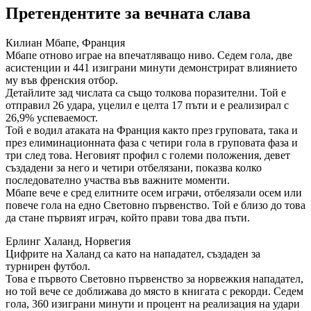
Претендентите за вечната слава
Килиан Мбапе, Франция
Мбапе отново играе на впечатляващо ниво. Седем гола, две
асистенции и 441 изиграни минути демонстрират влиянието
му във френския отбор.
Детайлите зад числата са също толкова поразителни. Той е
отправил 26 удара, уцелил е целта 17 пъти и е реализирал с
26,9% успеваемост.
Той е водил атаката на Франция както през груповата, така и
през елиминационната фаза с четири гола в груповата фаза и
три след това. Неговият профил с големи положения, девет
създадени за него и четири отбелязани, показва колко
последователно участва във важните моменти.
Мбапе вече е сред елитните осем играчи, отбелязали осем или
повече гола на едно Световно първенство. Той е близо до това
да стане първият играч, който прави това два пъти.
Ерлинг Халанд, Норвегия
Цифрите на Халанд са като на нападател, създаден за
турнирен футбол.
Това е първото Световно първенство за норвежкия нападател,
но той вече се доближава до място в книгата с рекорди. Седем
гола, 360 изиграни минути и процент на реализация на удари