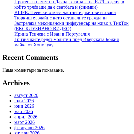
Протест в памет на Даяна, загинала на Е-79, в деня, в
който трябваше да е сватбата ѝ (снимки)
BLIFE: Пеевски отказа частните джетове и хвана
Тюркиш еърлайнс като останалите граждани
Застреляха мексикански инфлуенсър на живо в ТикТок
(ЕКСКЛУЗИВНО ВИДЕО)
Ирина Тенчева с Иван в Португалия
Тризначките редят молитви пред Иверската Божия
майка от Хонолулу
Recent Comments
Няма коментари за показване.
Archives
август 2026
юли 2026
юни 2026
май 2026
април 2026
март 2026
февруари 2026
януари 2026