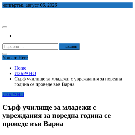
Skip
четвъртък, август 06, 2026
to
СЕДЕМ БГ
content
Търсене
за:
You are Here
Home
ИЗБРАНО
Сърф училище за младежи с увреждания за поредна
година се проведе във Варна
ИЗБРАНО
Сърф училище за младежи с
увреждания за поредна година се
проведе във Варна