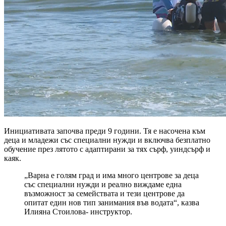
Инициативата започва преди 9 години. Тя е насочена към
деца и младежи със специални нужди и включва безплатно
обучение през лятото с адаптирани за тях сърф, уиндсърф и
каяк.
„Варна е голям град и има много центрове за деца
със специални нужди и реално виждаме една
възможност за семействата и тези центрове да
опитат един нов тип занимания във водата“, казва
Илияна Стоилова- инструктор.