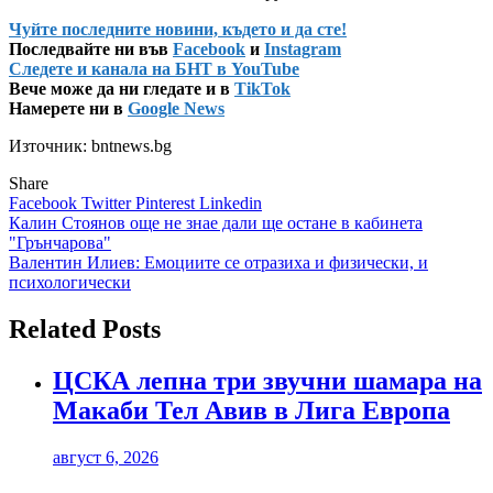
Чуйте последните новини, където и да сте!
Последвайте ни във
Facebook
и
Instagram
Следете и канала на БНТ в YouTube
Вече може да ни гледате и в
TikTok
Намерете ни в
Google News
Източник: bntnews.bg
Share
Facebook
Twitter
Pinterest
Linkedin
Навигация
Калин Стоянов още не знае дали ще остане в кабинета
"Грънчарова"
Валентин Илиев: Емоциите се отразиха и физически, и
психологически
Related Posts
ЦСКА лепна три звучни шамара на
Макаби Тел Авив в Лига Европа
август 6, 2026