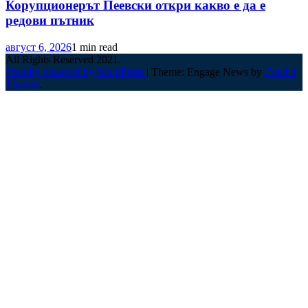
Корупционерът Пеевски откри какво е да е
редови пътник
август 6, 2026
1 min read
All Rights Reserved 2021.
Proudly powered by WordPress
|
Theme: Engage News by
Candid
Themes
.