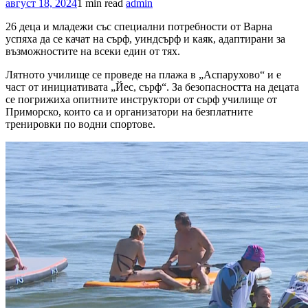
август 18, 2024
1 min read
admin
26 деца и младежи със специални потребности от Варна
успяха да се качат на сърф, уиндсърф и каяк, адаптирани за
възможностите на всеки един от тях.
Лятното училище се проведе на плажа в „Аспарухово“ и е
част от инициативата „Йес, сърф“. За безопасността на децата
се погрижиха опитните инструктори от сърф училище от
Приморско, които са и организатори на безплатните
тренировки по водни спортове.