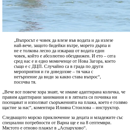
„Въпросът е човек да влезе във водата и да излезе
най-вече, защото бидейки вътре, морето дърпа и
не е толкова лесно да изкараш от водата един
човек, който е абсолютно обездвижен. И ето – сега
сред нас е и едно момиченце от Нова Загора, което
също е с ДЦП. Случайно са в града по други
мероприятия и ги доведохме – тя чака с
нетърпение да види за какво става въпрос“,
посочва тя.
„Вече все повече хора знаят, че имаме адаптирана количка, че
правим адаптирани занимания и в лятната си почивка ни
посещават и използват съоръженията на плажа, което е голямо
щастие за нас“, коментира Илияна Стоилова – инструктор.
Следващото морско приключение за децата и младежите със
специални потребности от Варна ще е на 8 септември.
Мястото е отново плажът в „Аспарухово“.