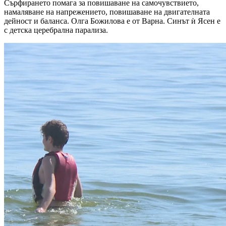
Сърфирането помага за повишаване на самочувствието,
намаляване на напрежението, повишаване на двигателната
дейност и баланса. Олга Божилова е от Варна. Синът ѝ Ясен е
с детска церебрална парализа.