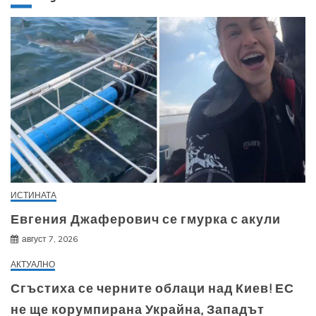
ИСТИНАТА
Евгения Джаферович се гмурка с акули
август 7, 2026
АКТУАЛНО
Сгъстиха се черните облаци над Киев! ЕС
не ще корумпирана Украйна, Западът