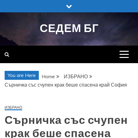
Skip
to
content
СЕДЕМ БГ
You are Here
Home
ИЗБРАНО
Сърничка със счупен крак беше спасена край София
ИЗБРАНО
Сърничка със счупен
крак беше спасена