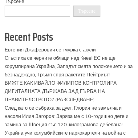
Търсене
Търсене
Recent Posts
Евгения Джаферович се гмурка с акули
Сгъстиха се черните облаци над Киев! ЕС не ще
корумпирана Украйна, Западът смята положението и за
безнадеждно, Тръмп спря ракетите Пейтриът!
ВИЖТЕ КАК ИВАЙЛО ФИЛИПОВ КОНТРОЛИРА
ДИГИТАЛНАТА ДЪРЖАВА ЗАД ГЪРБА НА
ПРАВИТЕЛСТВОТО? (РАЗСЛЕДВАНЕ)
След като се събраха за дует, Глория не замълча и
насоли Илия Загоров: Заряза ме с 10-годишно дете и
замина за Швеция със 120-килограмова дебелана!
Украйна учи колумбийските наркокартели на война с