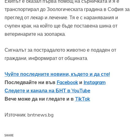
Екипът е оказал първа помощ на сърничката и я е
транспортирал до Зоологическата градина в София за
преглед от лекар и лечение. Тя е с наранявания и
счупен крак, на който ще бъде поставена шина от
ветеринарите на зоопарка.
Сигналът за пострадалото животно е подаден от
граждани, информират от общината.
Чуйте последните новини, където и да сте!
Последвайте ни във
Facebook
и
Instagram
Следете и канала на БНТ в YouTube
Вече може да ни гледате и в
TikTok
Източник: bntnews.bg
SHARE