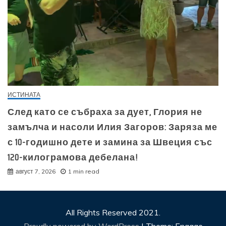
ИСТИНАТА
След като се събраха за дует, Глория не
замълча и насоли Илия Загоров: Заряза ме
с 10-годишно дете и замина за Швеция със
120-килограмова дебелана!
август 7, 2026
1 min read
All Rights Reserved 2021.
Proudly powered by WordPress
|
Theme: Engage