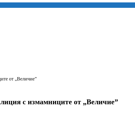
ите от „Величие”
иция с измамниците от „Величие”