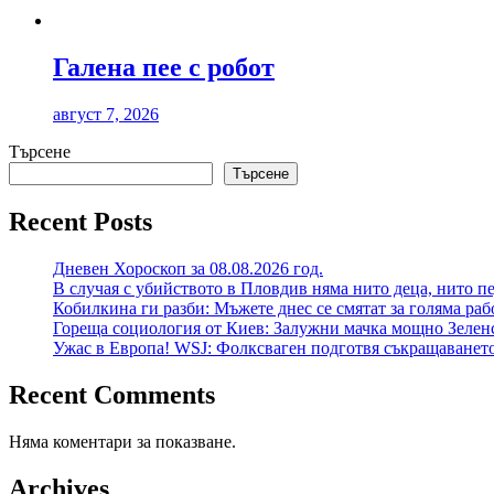
Галена пее с робот
август 7, 2026
Търсене
Търсене
Recent Posts
Дневен Хороскоп за 08.08.2026 год.
В случая с убийството в Пловдив няма нито деца, нито п
Кобилкина ги разби: Мъжете днес се смятат за голяма раб
Гореща социология от Киев: Залужни мачка мощно Зеленс
Ужас в Европа! WSJ: Фолксваген подготвя съкращаването
Recent Comments
Няма коментари за показване.
Archives