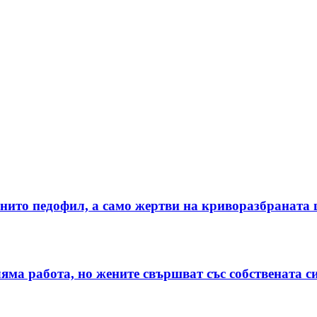
, нито педофил, а само жертви на криворазбраната
ляма работа, но жените свършват със собствената с