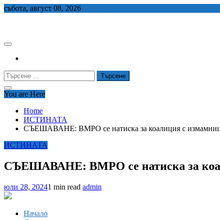
Skip
събота, август 08, 2026
to
СЕДЕМ БГ
content
Търсене
за:
You are Here
Home
ИСТИНАТА
СЪЕШАВАНЕ: ВМРО се натиска за коалиция с измамниц
ИСТИНАТА
СЪЕШАВАНЕ: ВМРО се натиска за коал
юли 28, 2024
1 min read
admin
Начало