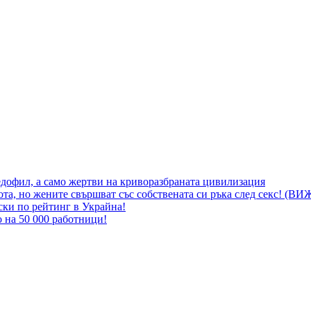
едофил, а само жертви на криворазбраната цивилизация
ота, но жените свършват със собствената си ръка след секс! (В
ки по рейтинг в Украйна!
 на 50 000 работници!