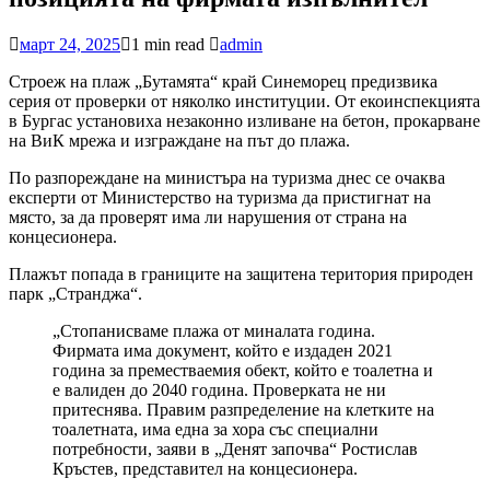
март 24, 2025
1 min read
admin
Строеж на плаж „Бутамята“ край Синеморец предизвика
серия от проверки от няколко институции. От екоинспекцията
в Бургас установиха незаконно изливане на бетон, прокарване
на ВиК мрежа и изграждане на път до плажа.
По разпореждане на министъра на туризма днес се очаква
експерти от Министерство на туризма да пристигнат на
място, за да проверят има ли нарушения от страна на
концесионера.
Плажът попада в границите на защитена територия природен
парк „Странджа“.
„Стопанисваме плажа от миналата година.
Фирмата има документ, който е издаден 2021
година за преместваемия обект, който е тоалетна и
е валиден до 2040 година. Проверката не ни
притеснява. Правим разпределение на клетките на
тоалетната, има една за хора със специални
потребности, заяви в „Денят започва“ Ростислав
Кръстев, представител на концесионера.