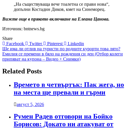
„На съществуваща вече тоалетна се прави нова“,
допълни Костадин Диков, кмет на Синеморец.
Вижте още в прякото включване на Елеана Цанова.
Източник: bntnews.bg
Share
Facebook
Twitter
Pinterest
Linkedin
Навигация
Ще има ли отлив на туристи по родните курорти това лято?
Емилия се премени в бяло на рождения си ден (Отбор колеги
припяват на купона – Видео + Снимки)
Related Posts
Времето в четвъртък: Пак жега, но
на места ще превали и гърми
август 5, 2026
Румен Радев отговори на Бойко
Борисов: Докато ни атакуват от