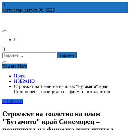
Skip
to
четвъртък, август 06, 2026
content
СЕДЕМ БГ
Търсене
за:
You are Here
Home
ИЗБРАНО
Строежът на тоалетна на плаж "Бутамята" край
Синеморец – позицията на фирмата изпълнител
ИЗБРАНО
Строежът на тоалетна на плаж
"Бутамята" край Синеморец –
позицията на фирмата изпълнител