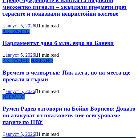
Срещу чужденците в Банско са подавани
множество сигнали – хвърляли предмети през
терасите и показвали непристойни жестове
август 5, 2026
1 min read
АКТУАЛНО
Парламентът дава 6 млн. евро на Баневи
август 5, 2026
1 min read
АКТУАЛНО
ИЗБРАНО
Времето в четвъртък: Пак жега, но на места ще
превали и гърми
август 5, 2026
1 min read
ИЗБРАНО
Румен Радев отговори на Бойко Борисов: Докато
ни атакуват от плажовете, ние осигуряваме
парите по ПВУ
август 5, 2026
1 min read