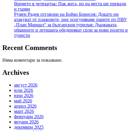
Времето в четвъртък: Пак жега, но на места ще превали
и гърми
Румен Радев отговори на Бойко Борисов: Докато ни
атакуват от плажовете, ние осигуряваме парите по ПВУ
„План Маршал“ за българския туризъм: Държавата,
общините и летищата обединяват сили за нови полети и
туристи
Recent Comments
Няма коментари за показване.
Archives
август 2026
юли 2026
юни 2026
май 2026
април 2026
март 2026
февруари 2026
януари 2026
декември 2025