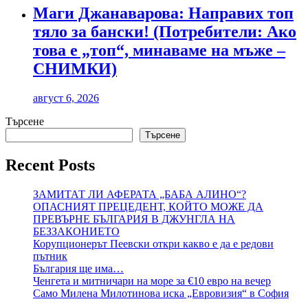
Маги Джанаварова: Направих топ
тяло за бански! (Потребители: Ако
това е „топ“, минаваме на мъже –
СНИМКИ)
август 6, 2026
Търсене
Търсене
Recent Posts
ЗАМИТАТ ЛИ АФЕРАТА „БАБА АЛИНО“?
ОПАСНИЯТ ПРЕЦЕДЕНТ, КОЙТО МОЖЕ ДА
ПРЕВЪРНЕ БЪЛГАРИЯ В ДЖУНГЛА НА
БЕЗЗАКОНИЕТО
Корупционерът Пеевски откри какво е да е редови
пътник
България ще има…
Ченгета и митничари на море за €10 евро на вечер
Само Милена Милотинова иска „Евровизия“ в София