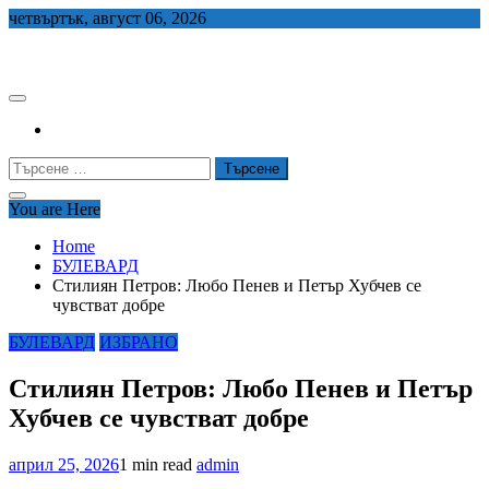
Skip
четвъртък, август 06, 2026
to
СЕДЕМ БГ
content
Търсене
за:
You are Here
Home
БУЛЕВАРД
Стилиян Петров: Любо Пенев и Петър Хубчев се
чувстват добре
БУЛЕВАРД
ИЗБРАНО
Стилиян Петров: Любо Пенев и Петър
Хубчев се чувстват добре
април 25, 2026
1 min read
admin