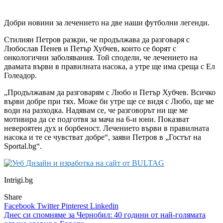
Добри новини за лечението на две наши футболни легенди.
Стилиян Петров разкри, че продължава да разговаря с
Любослав Пенев и Петър Хубчев, които се борят с
онкологични заболявания. Той сподели, че лечението на
двамата върви в правилната насока, а утре ще има среща с Ел
Голеадор.
„Продължавам да разговарям с Любо и Петър Хубчев. Всичко
върви добре при тях. Може би утре ще се видя с Любо, ще ме
води на разходка. Надявам се, че разговорът ни ще ме
мотивира да се подготвя за мача на 6-и юни. Показват
невероятен дух и борбеност. Лечението върви в правилната
насока и те се чувстват добре“, заяви Петров в „Гостът на
Sportal.bg“.
Intrigi.bg
Share
Facebook
Twitter
Pinterest
Linkedin
Навигация
Днес си спомняме за Чернобил: 40 години от най-голямата