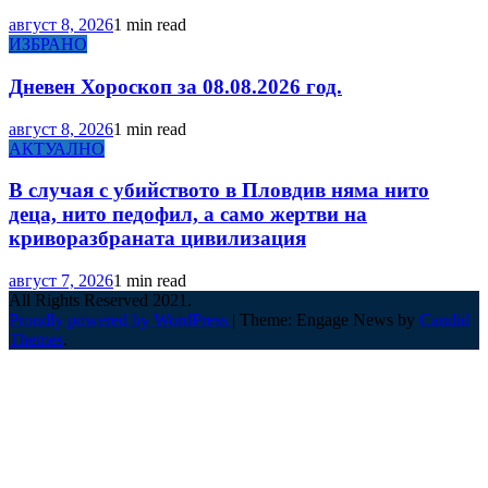
август 8, 2026
1 min read
ИЗБРАНО
Дневен Хороскоп за 08.08.2026 год.
август 8, 2026
1 min read
АКТУАЛНО
В случая с убийството в Пловдив няма нито
деца, нито педофил, а само жертви на
криворазбраната цивилизация
август 7, 2026
1 min read
All Rights Reserved 2021.
Proudly powered by WordPress
|
Theme: Engage News by
Candid
Themes
.