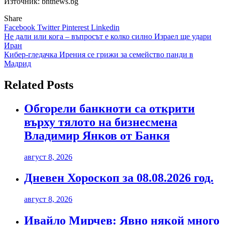
Източник: bntnews.bg
Share
Facebook
Twitter
Pinterest
Linkedin
Навигация
Не дали или кога – въпросът е колко силно Израел ще удари
Иран
Кибер-гледачка Ирения се грижи за семейство панди в
Мадрид
Related Posts
Обгорели банкноти са открити
върху тялото на бизнесмена
Владимир Янков от Банкя
август 8, 2026
Дневен Хороскоп за 08.08.2026 год.
август 8, 2026
Ивайло Мирчев: Явно някой много