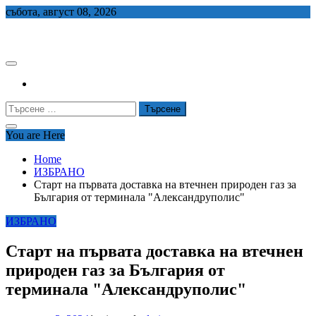
Skip
събота, август 08, 2026
to
СЕДЕМ БГ
content
Търсене
за:
You are Here
Home
ИЗБРАНО
Старт на първата доставка на втечнен природен газ за
България от терминала "Александруполис"
ИЗБРАНО
Старт на първата доставка на втечнен
природен газ за България от
терминала "Александруполис"