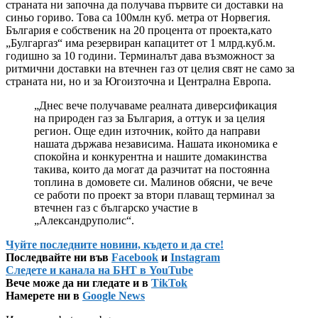
страната ни започна да получава първите си доставки на
синьо гориво. Това са 100млн куб. метра от Норвегия.
България е собственик на 20 процента от проекта,като
„Булгаргаз“ има резервиран капацитет от 1 млрд.куб.м.
годишно за 10 години. Терминалът дава възможност за
ритмични доставки на втечнен газ от целия свят не само за
страната ни, но и за Югоизточна и Централна Европа.
„Днес вече получаваме реалната диверсификация
на природен газ за България, а оттук и за целия
регион. Още един източник, който да направи
нашата държава независима. Нашата икономика е
спокойна и конкурентна и нашите домакинства
такива, които да могат да разчитат на постоянна
топлина в домовете си. Малинов обясни, че вече
се работи по проект за втори плаващ терминал за
втечнен газ с българско участие в
„Александруполис“.
Чуйте последните новини, където и да сте!
Последвайте ни във
Facebook
и
Instagram
Следете и канала на БНТ в YouTube
Вече може да ни гледате и в
TikTok
Намерете ни в
Google News