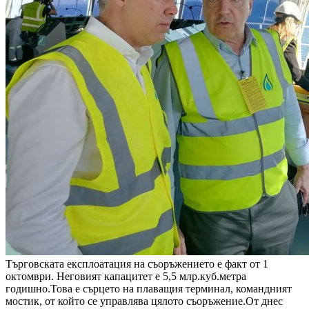
Търговската експлоатация на съоръжението е факт от 1
октомври. Неговият капацитет е 5,5 млр.куб.метра
годишно.Това е сърцето на плаващия терминал, командният
мостик, от който се управлява цялото съоръжение.От днес