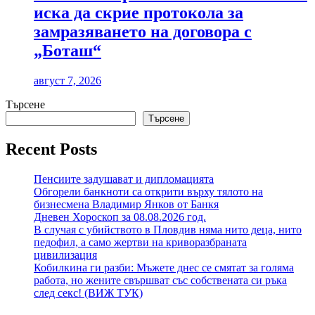
иска да скрие протокола за
замразяването на договора с
„Боташ“
август 7, 2026
Търсене
Търсене
Recent Posts
Пенсиите задушават и дипломацията
Обгорели банкноти са открити върху тялото на
бизнесмена Владимир Янков от Банкя
Дневен Хороскоп за 08.08.2026 год.
В случая с убийството в Пловдив няма нито деца, нито
педофил, а само жертви на криворазбраната
цивилизация
Кобилкина ги разби: Мъжете днес се смятат за голяма
работа, но жените свършват със собствената си ръка
след секс! (ВИЖ ТУК)