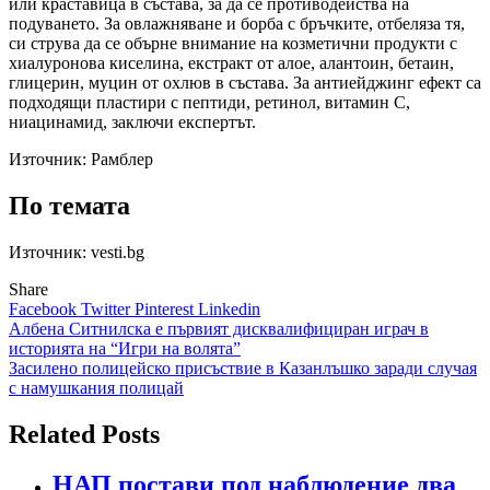
или краставица в състава, за да се противодейства на
подуването. За овлажняване и борба с бръчките, отбеляза тя,
си струва да се обърне внимание на козметични продукти с
хиалуронова киселина, екстракт от алое, алантоин, бетаин,
глицерин, муцин от охлюв в състава. За антиейджинг ефект са
подходящи пластири с пептиди, ретинол, витамин С,
ниацинамид, заключи експертът.
Източник:
Рамблер
По темата
Източник: vesti.bg
Share
Facebook
Twitter
Pinterest
Linkedin
Навигация
Албена Ситнилска е първият дисквалифициран играч в
историята на “Игри на волята”
Засилено полицейско присъствие в Казанлъшко заради случая
с намушкания полицай
Related Posts
НАП постави под наблюдение два