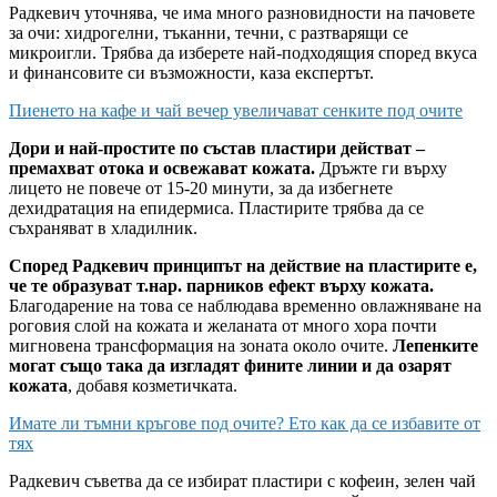
Радкевич уточнява, че има много разновидности на пачовете
за очи: хидрогелни, тъканни, течни, с разтварящи се
микроигли. Трябва да изберете най-подходящия според вкуса
и финансовите си възможности, каза експертът.
Пиенето на кафе и чай вечер увеличават сенките под очите
Дори и най-простите по състав пластири действат –
премахват отока и освежават кожата.
Дръжте ги върху
лицето не повече от 15-20 минути, за да избегнете
дехидратация на епидермиса. Пластирите трябва да се
съхраняват в хладилник.
Според Радкевич принципът на действие на пластирите е,
че те образуват т.нар. парников ефект върху кожата.
Благодарение на това се наблюдава временно овлажняване на
роговия слой на кожата и желаната от много хора почти
мигновена трансформация на зоната около очите.
Лепенките
могат също така да изгладят фините линии и да озарят
кожата
, добавя козметичката.
Имате ли тъмни кръгове под очите? Ето как да се избавите от
тях
Радкевич съветва да се избират пластири с кофеин, зелен чай