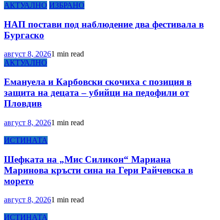
АКТУАЛНО
ИЗБРАНО
НАП постави под наблюдение два фестивала в
Бургаско
август 8, 2026
1 min read
АКТУАЛНО
Емануела и Карбовски скочиха с позиция в
защита на децата – убийци на педофили от
Пловдив
август 8, 2026
1 min read
ИСТИНАТА
Шефката на „Мис Силикон“ Мариана
Маринова кръсти сина на Гери Райчевска в
морето
август 8, 2026
1 min read
ИСТИНАТА