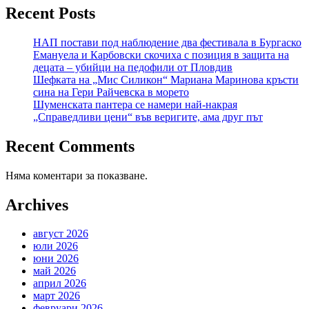
Recent Posts
НАП постави под наблюдение два фестивала в Бургаско
Емануела и Карбовски скочиха с позиция в защита на
децата – убийци на педофили от Пловдив
Шефката на „Мис Силикон“ Мариана Маринова кръсти
сина на Гери Райчевска в морето
Шуменската пантера се намери най-накрая
„Справедливи цени“ във веригите, ама друг път
Recent Comments
Няма коментари за показване.
Archives
август 2026
юли 2026
юни 2026
май 2026
април 2026
март 2026
февруари 2026