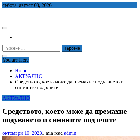
Skip
събота, август 08, 2026
to
СЕДЕМ БГ
content
Търсене
за:
You are Here
Home
АКТУАЛНО
Средството, което може да премахне подуването и
синините под очите
АКТУАЛНО
Средството, което може да премахне
подуването и синините под очите
октомври 10, 2023
1 min read
admin