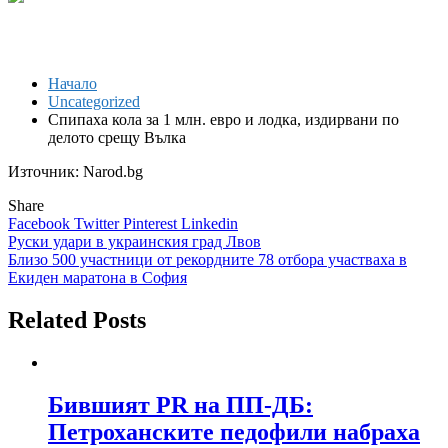
Начало
Uncategorized
Спипаха кола за 1 млн. евро и лодка, издирвани по
делото срещу Вълка
Източник: Narod.bg
Share
Facebook
Twitter
Pinterest
Linkedin
Навигация
Руски удари в украинския град Лвов
Близо 500 участници от рекордните 78 отбора участваха в
Екиден маратона в София
Related Posts
Бившият PR на ПП-ДБ:
Петроханските педофили набраха