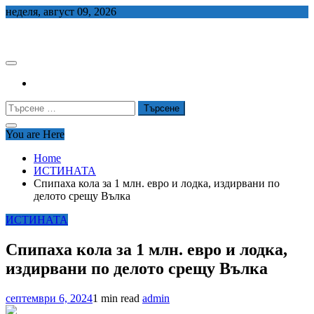
Skip
неделя, август 09, 2026
to
СЕДЕМ БГ
content
Търсене
за:
You are Here
Home
ИСТИНАТА
Спипаха кола за 1 млн. евро и лодка, издирвани по
делото срещу Вълка
ИСТИНАТА
Спипаха кола за 1 млн. евро и лодка,
издирвани по делото срещу Вълка
септември 6, 2024
1 min read
admin