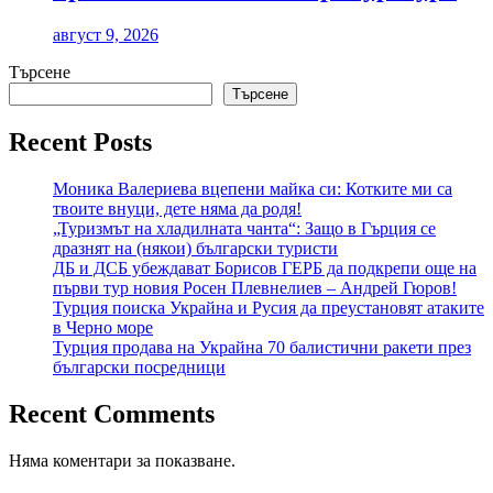
август 9, 2026
Търсене
Търсене
Recent Posts
Моника Валериева вцепени майка си: Котките ми са
твоите внуци, дете няма да родя!
„Туризмът на хладилната чанта“: Защо в Гърция се
дразнят на (някои) български туристи
ДБ и ДСБ убеждават Борисов ГЕРБ да подкрепи още на
първи тур новия Росен Плевнелиев – Андрей Гюров!
Турция поиска Украйна и Русия да преустановят атаките
в Черно море
Турция продава на Украйна 70 балистични ракети през
български посредници
Recent Comments
Няма коментари за показване.