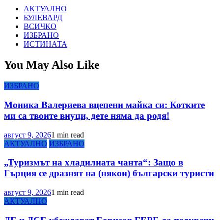
АКТУАЛНО
БУЛЕВАРД
ВСИЧКО
ИЗБРАНО
ИСТИНАТА
You May Also Like
ИЗБРАНО
Моника Валериева вцепени майка си: Котките
ми са твоите внуци, дете няма да родя!
август 9, 2026
1 min read
АКТУАЛНО
ИЗБРАНО
„Туризмът на хладилната чанта“: Защо в
Гърция се дразнят на (някои) български туристи
август 9, 2026
1 min read
АКТУАЛНО