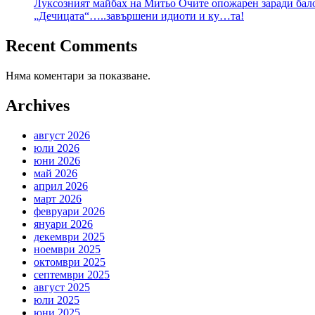
Луксозният майбах на Митьо Очите опожарен заради бало
„Дечицата“…..завършени идиоти и ку…та!
Recent Comments
Няма коментари за показване.
Archives
август 2026
юли 2026
юни 2026
май 2026
април 2026
март 2026
февруари 2026
януари 2026
декември 2025
ноември 2025
октомври 2025
септември 2025
август 2025
юли 2025
юни 2025