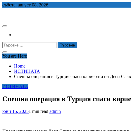
Skip
събота, август 08, 2026
to
СЕДЕМ БГ
content
Търсене
за:
You are Here
Home
ИСТИНАТА
Спешна операция в Турция спаси кариерата на Деси Слав
ИСТИНАТА
Спешна операция в Турция спаси карие
юни 15, 2025
1 min read
admin