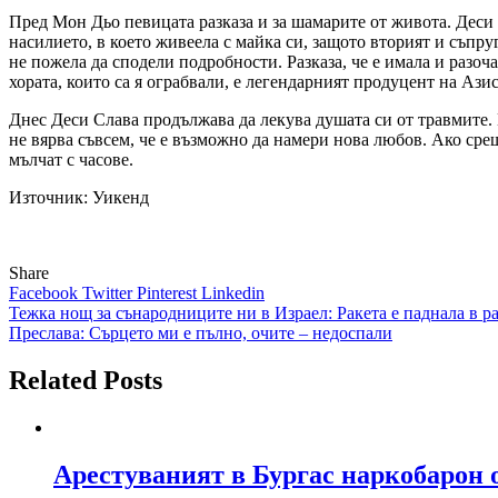
Пред Мон Дьо певицата разказа и за шамарите от живота. Деси 
насилието, в което живеела с майка си, защото вторият и съпр
не пожела да сподели подробности. Разказа, че е имала и разоча
хората, които са я ограбвали, е легендарният продуцент на Аз
Днес Деси Слава продължава да лекува душата си от травмите. Щ
не вярва съвсем, че е възможно да намери нова любов. Ако срещ
мълчат с часове.
Източник: Уикенд
Share
Facebook
Twitter
Pinterest
Linkedin
Навигация
Тежка нощ за сънародниците ни в Израел: Ракета е паднала в р
Преслава: Сърцето ми е пълно, очите – недоспали
Related Posts
Арестуваният в Бургас наркобарон 