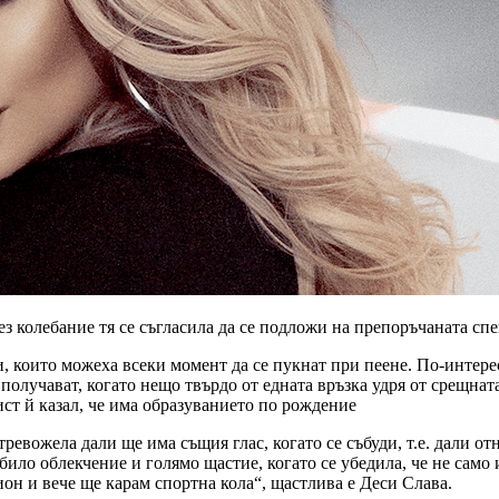
ез колебание тя се съгласила да се подложи на препоръчаната сп
 които можеха всеки момент да се пукнат при пеене. По-интересн
е получават, когато нещо твърдо от едната връзка удря от срещн
ст й казал, че има образуванието по рождение
евожела дали ще има същия глас, когато се събуди, т.е. дали от
 било облекчение и голямо щастие, когато се убедила, че не само 
ион и вече ще карам спортна кола“, щастлива е Деси Слава.