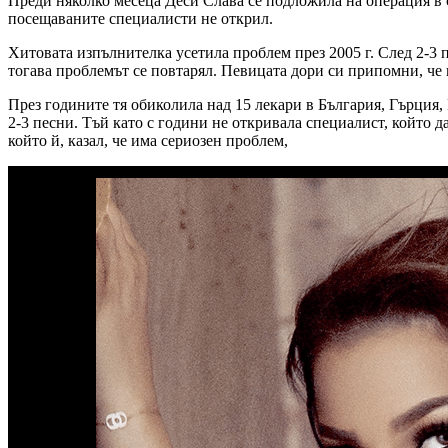
Преди няколко месеца Деси Слава се подложила на операция в с
посещаваните специалисти не открил.
Хитовата изпълнителка усетила проблем през 2005 г. След 2-3 п
тогава проблемът се повтарял. Певицата дори си припомни, че н
През годините тя обиколила над 15 лекари в България, Гърция, Г
2-3 песни. Тъй като с години не откривала специалист, който 
който й, казал, че има сериозен проблем,