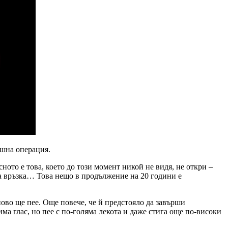
ешна операция.
ото е това, което до този момент никой не видя, не откри –
ата връзка… Това нещо в продължение на 20 години е
ново ще пее. Още повече, че й предстояло да завърши
има глас, но пее с по-голяма лекота и даже стига още по-високи