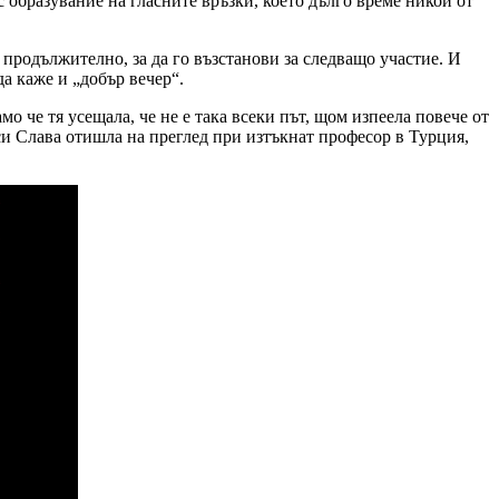
 образувание на гласните връзки, което дълго време никой от
 продължително, за да го възстанови за следващо участие. И
да каже и „добър вечер“.
о че тя усещала, че не е така всеки път, щом изпеела повече от
еси Слава отишла на преглед при изтъкнат професор в Турция,