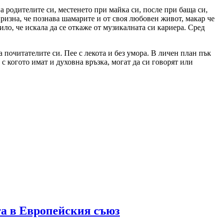
а родителите си, местенето при майка си, после при баща си,
призна, че познава шамарите и от своя любовен живот, макар че
ило, че искала да се откаже от музикалната си кариера. Сред
 почитателите си. Пее с лекота и без умора. В личен план пък
с когото имат и духовна връзка, могат да си говорят или
га в Европейския съюз