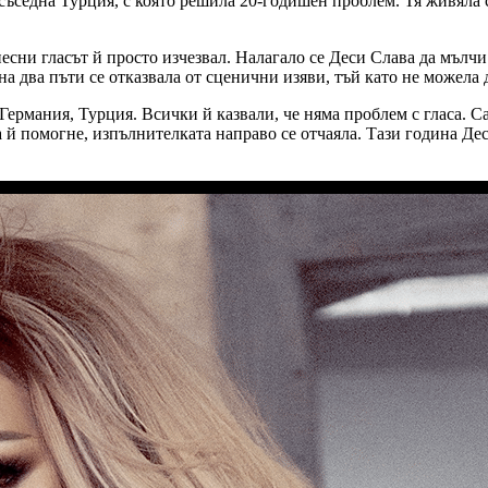
ъседна Турция, с която решила 20-годишен проблем. Тя живяла с
есни гласът й просто изчезвал. Налагало се Деси Слава да мълчи
а два пъти се отказвала от сценични изяви, тъй като не можела 
ермания, Турция. Всички й казвали, че няма проблем с гласа. Сам
да й помогне, изпълнителката направо се отчаяла. Тази година Д