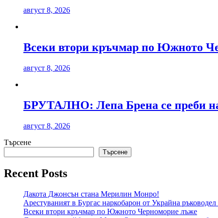
август 8, 2026
Всеки втори кръчмар по Южното Ч
август 8, 2026
БРУТАЛНО: Лепа Брена се преби на
август 8, 2026
Търсене
Търсене
Recent Posts
Дакота Джонсън стана Мерилин Монро!
Арестуваният в Бургас наркобарон от Украйна ръководел 
Всеки втори кръчмар по Южното Черноморие лъже