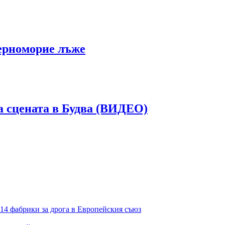
ерноморие лъже
 сцената в Будва (ВИДЕО)
14 фабрики за дрога в Европейския съюз