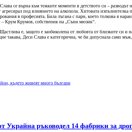
Слава се върна към тежките моменти в детството си – разводът н
уг агресирал под влиянието на алкохола. Хитовата изпълнителка 
рования в професията. Била лъгана с пари, което толкова я наран
ис – Крум Крумов, собственик на „Съни мюзик“.
астлива е, защото е заобиколена от любовта от близките си и на
не такава, Деси Слава е категорична, че би допуснала само мъж, 
айон, където живеят много българи
от Украйна ръководел 14 фабрики за дро