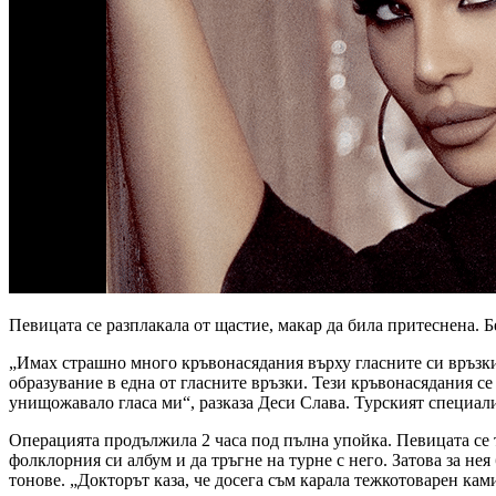
Певицата се разплакала от щастие, макар да била притеснена. Б
„Имах страшно много кръвонасядания върху гласните си връзки,
образувание в една от гласните връзки. Тези кръвонасядания с
унищожавало гласа ми“, разказа Деси Слава. Турският специали
Операцията продължила 2 часа под пълна упойка. Певицата се тр
фолклорния си албум и да тръгне на турне с него. Затова за нея
тонове. „Докторът каза, че досега съм карала тежкотоварен кам