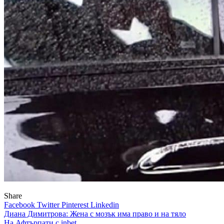
Share
Facebook
Twitter
Pinterest
Linkedin
Навигация
Диана Димитрова: Жена с мозък има право и на тяло
На Афтърпати с inbet