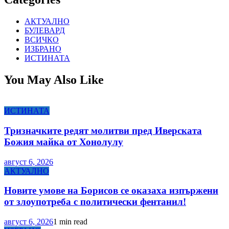
АКТУАЛНО
БУЛЕВАРД
ВСИЧКО
ИЗБРАНО
ИСТИНАТА
You May Also Like
ИСТИНАТА
Тризначките редят молитви пред Иверската
Божия майка от Хонолулу
август 6, 2026
АКТУАЛНО
Новите умове на Борисов се оказаха изпържени
от злоупотреба с политически фентанил!
август 6, 2026
1 min read