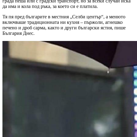
града пеша или с градски транспорт, но за всеки случай иска
да има и кола под ръка, за което си е платила.
Тя пя пред българите в местния „Селби център“, а менюто
включваше традиционната ни кухня – пържоли, агнешко
печено и дроб сарма, както и други български ястия, пише
България Днес.