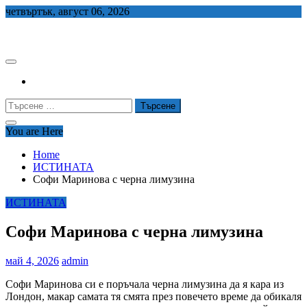
Skip
четвъртък, август 06, 2026
to
СЕДЕМ БГ
content
Търсене
за:
You are Here
Home
ИСТИНАТА
Софи Маринова с черна лимузина
ИСТИНАТА
Софи Маринова с черна лимузина
май 4, 2026
admin
Софи Маринова си е поръчала черна лимузина да я кара из
Лондон, макар самата тя смята през повечето време да обикаля