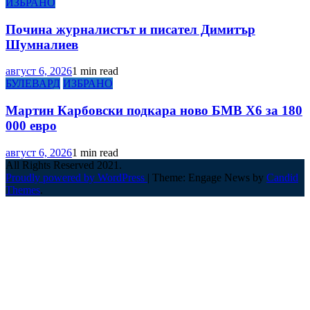
ИЗБРАНО
Почина журналистът и писател Димитър
Шумналиев
август 6, 2026
1 min read
БУЛЕВАРД
ИЗБРАНО
Мартин Карбовски подкара ново БМВ Х6 за 180
000 евро
август 6, 2026
1 min read
All Rights Reserved 2021.
Proudly powered by WordPress
|
Theme: Engage News by
Candid
Themes
.