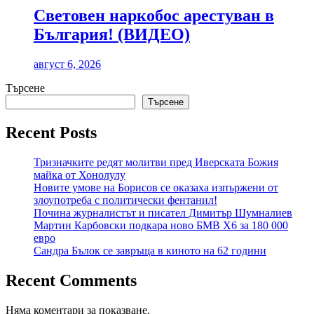
Световен наркобос арестуван в
България! (ВИДЕО)
август 6, 2026
Търсене
Търсене
Recent Posts
Тризначките редят молитви пред Иверската Божия
майка от Хонолулу
Новите умове на Борисов се оказаха изпържени от
злоупотреба с политически фентанил!
Почина журналистът и писател Димитър Шумналиев
Мартин Карбовски подкара ново БМВ Х6 за 180 000
евро
Сандра Бълок се завръща в киното на 62 години
Recent Comments
Няма коментари за показване.