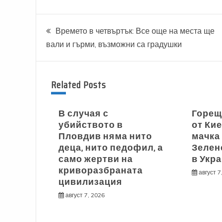
Навигация
Времето в четвъртък: Все още на места ще
вали и гърми, възможни са градушки
Related Posts
В случая с
Горещ
убийството в
от Ки
Пловдив няма нито
мачка
деца, нито педофил, а
Зелен
само жертви на
в Укра
криворазбраната
август 7
цивилизация
август 7, 2026