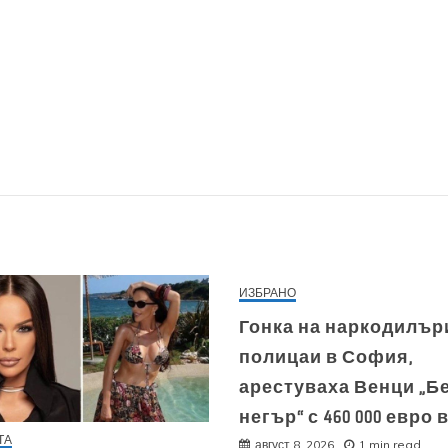
ИЗБРАНО
Гонка на наркодилър
полицаи в София,
арестуваха Венци „Б
негър“ с 460 000 евро 
ТА
август 8, 2026
1 min read