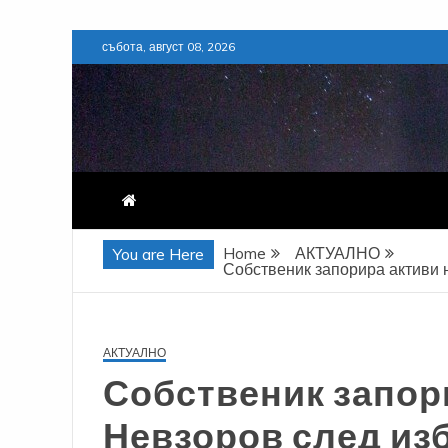
Skip
събота, август 08, 2026
to
content
Home
АКТУАЛНО
You are Here
Собственик запорира активи 
АКТУАЛНО
Собственик запор
Невзоров след изб