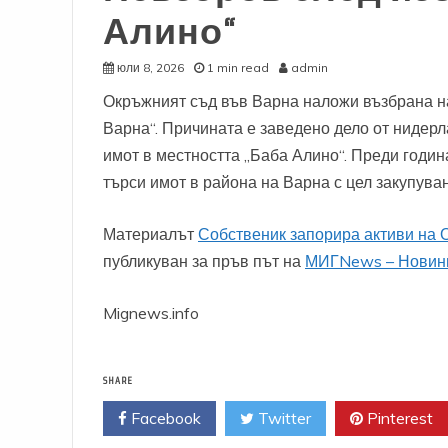
Алино“
юли 8, 2026
1 min read
admin
Окръжният съд във Варна наложи възбрана н
Варна“. Причината е заведено дело от нидерл
имот в местността „Баба Алино“. Преди годи
търси имот в района на Варна с цел закупуван
Материалът
Собственик запорира активи на 
публикуван за пръв път на
МИГNews – Новини
Mignews.info
SHARE
Facebook
Twitter
Pinterest