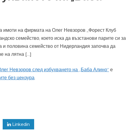
а имоти на фирмата на Олег Невзоров „Форест Клуб
андско семейство, което иска да възстанови парите си за
на и половина семейство от Нидерландия започва да
е на лятна […]
Олег Невзоров след избухването на „Баба Алино“
е
те без цензура
.
Linkedin