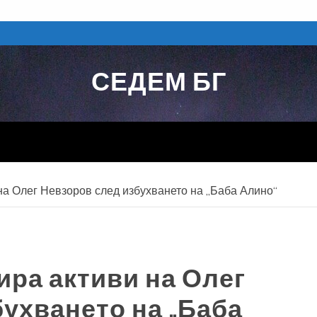
СЕДЕМ БГ
на Олег Невзоров след избухването на „Баба Алино“
ира активи на Олег
ухването на „Баба