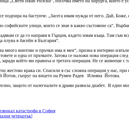
ица „Свети Иван Рилски“, посочва името на хирурга, който е ус
се подпира на бастунче. „Засега имам нужда от него. Дай, Боже, 
по софийските улици, които се знае в какво състояние са“, Върба
адявам се да го направя в Гърция, където имам къща. Там съм вся
да плува в басейн в България“.
ва много винтове и пръчки има в мен“, призна в интервю изпълнит
интовете и една от пръчките. Затова се наложи нова операция след 
 заради който ми правиха и третата операция. Не се живееше с та
и жестоко крака си. Спасили я със сложна операция у нас, при к
ей Йотов, съпруг на вицето на Румен Радев Илияна Йотова.
лно, защото от налегналите я драми развила диабет. В един мом
извикал катастрофа в София
алия четвъртък!