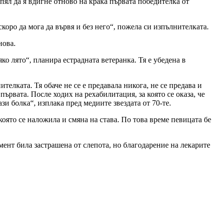
пял да я вдигне отново на крака първата победителка от
скоро да мога да вървя и без него“, пожела си изпълнителката.
нова.
ко лято“, планира естрадната ветеранка. Тя е убедена в
елката. Тя обаче не се е предавала никога, не се предава и
първата. После ходих на рехабилитация, за която се оказа, че
зи болка“, изплака пред медиите звездата от 70-те.
оято се наложила и смяна на става. По това време певицата бе
ент била застрашена от слепота, но благодарение на лекарите