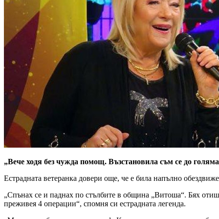
„Вече ходя без чужда помощ. Възстановила съм се до голяма
Естрадната ветеранка довери още, че е била напълно обездвиже
„Спънах се и паднах по стълбите в община „Витоша“. Бях отиш
преживея 4 операции“, спомня си естрадната легенда.