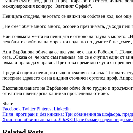
„Много съм благодарна на проф. Каракостов от столичната болн
международния конкурс „Златният Орфей“.
Певицата споделя, че когато се движи на собствен ход, все още 
„Не смея обаче много-много, особено през зимата, да ходя пеш 
Най-голямата мечта на певицата е отново да плува в морето. „Н
лечебните свойства на морската вода, но по думите й не „смее 
Ани Върбанова обича да се шегува, че е „като Робокоп“. „Толко
сега. „Оказа се, че като съм паднала, ми се е счупил един от в
нямали право да я правят. През това време ми счупиха прешлен,
Преди 4 години певицата също преживя сакатлък. Тогава тя счуп
поверила здравето си на видния столичен ортопед проф. Андр
Възстановяването на Върбанова обаче било трудно и продължите
от елитна швейцарска клиника прогледнала отново.
Share
Facebook
Twitter
Pinterest
Linkedin
Навигация
Пиян, дрогиран и без книжка: Три обвинения за шофьора, пред
Христиан обвини жена си: ЛЪЖЕШ, не бяхме разделени до мин
Related Posts