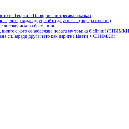
вото на Георги в Пловдив с потресаващ разказ
сля, че е раждан друг, който да успее… (още разкрития)
 с високорискова бременност
, вижте с кого се забавлява новата му тръпка Фейгин! (СНИМКИ
на си, заради друга! (ето как изригна Цвети + СНИМКИ)