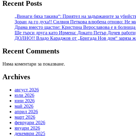
Recent Posts
„Винаги бяха такива“: Приятел на задържаните за убийст
Зоран да го духа!! Силвия Петкова влюбена отново: Не ми
Драма вместо щастие: Кристина Верославова е в болница
Ще търси друга като Ирмена: Докато Петър Дочев работи
ДОЛНО!! Владо Караджов от „Бригада Нов дом“ заряза же
Recent Comments
Няма коментари за показване.
Archives
август 2026
юли 2026
юни 2026
май 2026
април 2026
март 2026
февруари 2026
януари 2026
декември 2025