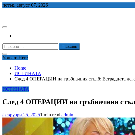
Skip
петък, август 07, 2026
to
СЕДЕМ БГ
content
Търсене
за:
You are Here
Home
ИСТИНАТА
След 4 ОПЕРАЦИИ на гръбначния стълб: Естрадната лег
ИСТИНАТА
След 4 ОПЕРАЦИИ на гръбначния стълб
февруари 25, 2025
1 min read
admin