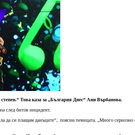
 степен.“ Това каза за „България Днес“ Ани Върбанова.
на след битов инцидент.
ла да си плащам данъците“, поясни певицата. „Много сериозно с