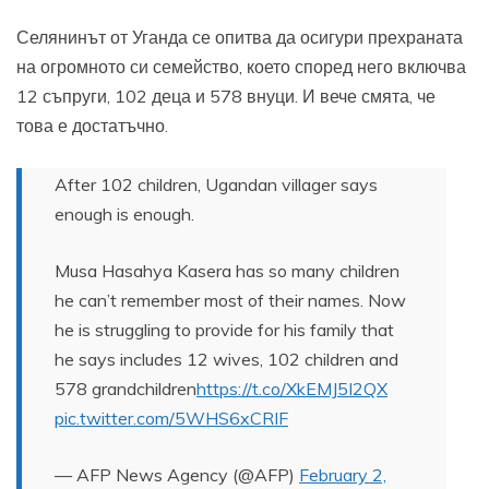
Селянинът от Уганда се опитва да осигури прехраната
на огромното си семейство, което според него включва
12 съпруги, 102 деца и 578 внуци. И вече смята, че
това е достатъчно.
After 102 children, Ugandan villager says
enough is enough.
Musa Hasahya Kasera has so many children
he can’t remember most of their names. Now
he is struggling to provide for his family that
he says includes 12 wives, 102 children and
578 grandchildren
https://t.co/XkEMJ5I2QX
pic.twitter.com/5WHS6xCRIF
— AFP News Agency (@AFP)
February 2,