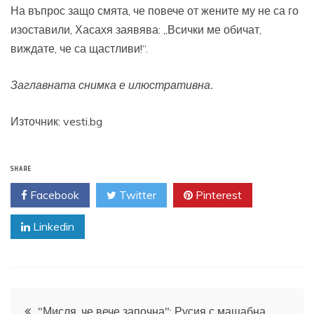
На въпрос защо смята, че повече от жените му не са го
изоставили, Хасахя заявява: „Всички ме обичат,
виждате, че са щастливи!“.
Заглавната снимка е илюстративна.
Източник: vesti.bg
SHARE
Facebook
Twitter
Pinterest
Linkedin
Навигация
"Мисля, че вече започна": Русия с мащабна