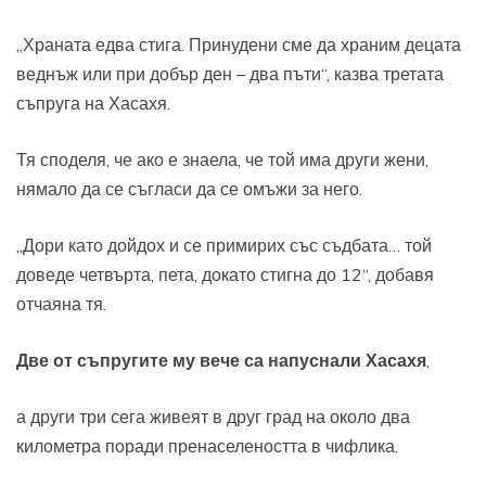
„Храната едва стига. Принудени сме да храним децата
веднъж или при добър ден – два пъти“, казва третата
съпруга на Хасахя.
Тя споделя, че ако е знаела, че той има други жени,
нямало да се съгласи да се омъжи за него.
„Дори като дойдох и се примирих със съдбата… той
доведе четвърта, пета, докато стигна до 12“, добавя
отчаяна тя.
Две от съпругите му вече са напуснали Хасахя
,
а други три сега живеят в друг град на около два
километра поради пренаселеността в чифлика.