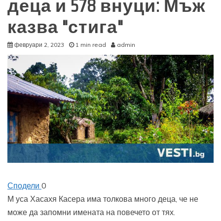
деца и 578 внуци: Мъж
казва "стига"
февруари 2, 2023
1 min read
admin
Сподели
0
М
уса Хасахя Касера има толкова много деца, че не
може да запомни имената на повечето от тях.