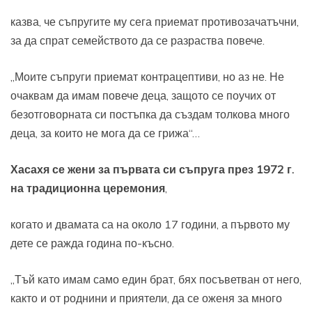
казва, че съпругите му сега приемат противозачатъчни,
за да спрат семейството да се разраства повече.
„Моите съпруги приемат контрацептиви, но аз не. Не
очаквам да имам повече деца, защото се поучих от
безотговорната си постъпка да създам толкова много
деца, за които не мога да се грижа“…
Хасахя се жени за първата си съпруга през 1972 г.
на традиционна церемония
,
когато и двамата са на около 17 години, а първото му
дете се ражда година по-късно.
„Тъй като имам само един брат, бях посъветван от него,
както и от роднини и приятели, да се оженя за много