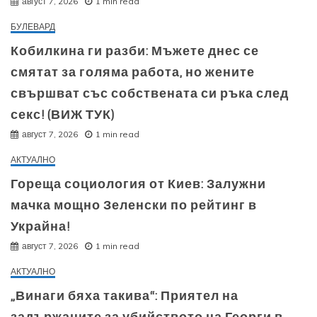
август 7, 2026
1 min read
БУЛЕВАРД
Кобилкина ги разби: Мъжете днес се
смятат за голяма работа, но жените
свършват със собствената си ръка след
секс! (ВИЖ ТУК)
август 7, 2026
1 min read
АКТУАЛНО
Гореща социология от Киев: Залужни
мачка мощно Зеленски по рейтинг в
Украйна!
август 7, 2026
1 min read
АКТУАЛНО
„Винаги бяха такива“: Приятел на
задържаните за убийството на Георги в