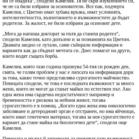
ни се обадиха“, сподели Камелия. Тя не скри изумлението си,
че не са били избрани за осиновители. Все пак, подчерта
Камелия, с Цветин имат хубава връзка, имат условията,
интелигентността, възпитанието и възможностите да бъдат
родители. За жалост, не били избрани да осиновят дете.
„Мога да напиша докторат за пътя да станеш родител“,
сподели Камелия, като допълни и за познанията на Цветин.
Двамата заедно се лутали, сами събирали информация и
варианти как да сбъднат мечтата си. Днес помагат на други,
които водят същата борба.
Камелия, която тази година празнува 54-тия си рожден ден,
смята, че голям проблем у нас е липсата на информация дори
за това, какво точно представлява сурогатното майчинство.
Певицата сподели, че това е последната възможност за много
жени, които не могат да станат майки по естествен път. Ако
една жена има сърдечна недостатъчност например и
бременността е рискова за нейния живот, тогава
сурогатството е в помощ. „Когато една жена има онкологично
заболяване и детеродният орган е отстранен, но има яйчници,
които имат генетичен материал, тогава за нея сурогатството е
вариант да стане майка на биологично дете“, сподели още
Камелия.
Певицата и мъжът й започнали да проучват тази възможност,