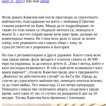
юни 21, 2025
1 min read
admin
Фолк дивата Камелия най-после проговори за сурогатното
майчинство, благодарение на което с любимия й Цветин
станаха родители на Баян. Макар да се подразбираше, че
тъкмо по този начин са сбъднали мечтата си, певицата и
мъжът й, с когото открай време вече имат брак, доскоро не
коментираха темата. Не стана ясно дали се касае за личен
избор, или решението им е имало общо с това, че
сурогатството не е разрешено в България.
Но пък е регламентирано в други държави. Както стана ясно
още преди време, фолк звездата е платила сумата от 40 000
евро на украинка, за да износи детето й. „Това е метод, който е
като последна възможност. И той е най-вече възможност като
краен вариант“, сподели Камелия преди дни в предаването
„Животът по действителен случай“ по БиТи Ви. Преди да
стигне до сурогатното майчинство, певицата опитала всичко,
за да стане майка. Тя е имала над 12 ин витро процедури.
Певицата е имала три спонтанни аборта, споделяла е преди
време, като един от тях се случил на рождения й ден на 10
януари. Тогава Камелия била бременна с близнаци.