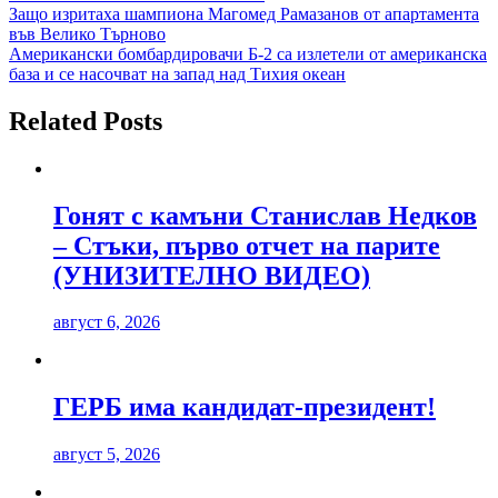
Навигация
Защо изритаха шампиона Магомед Рамазанов от апартамента
във Велико Търново
Американски бомбардировачи Б-2 са излетели от американска
база и се насочват на запад над Тихия океан
Related Posts
Гонят с камъни Станислав Недков
– Стъки, първо отчет на парите
(УНИЗИТЕЛНО ВИДЕО)
август 6, 2026
ГЕРБ има кандидат-президент!
август 5, 2026