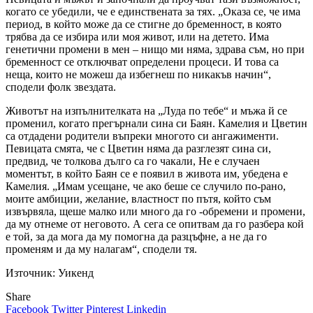
когато се убедили, че е единствената за тях. „Оказа се, че има
период, в който може да се стигне до бременност, в която
трябва да се избира или моя живот, или на детето. Има
генетични промени в мен – нищо ми няма, здрава съм, но при
бременност се отключват определени процеси. И това са
неща, които не можеш да избегнеш по никакъв начин“,
сподели фолк звездата.
Животът на изпълнителката на „Луда по тебе“ и мъжа й се
променил, когато прегърнали сина си Баян. Камелия и Цветин
са отдадени родители въпреки многото си ангажименти.
Певицата смята, че с Цветин няма да разглезят сина си,
предвид, че толкова дълго са го чакали, Не е случаен
моментът, в който Баян се е появил в живота им, убедена е
Камелия. „Имам усещане, че ако беше се случило по-рано,
моите амбиции, желание, властност по пътя, който съм
извървяла, щеше малко или много да го -обремени и промени,
да му отнеме от неговото. А сега се опитвам да го разбера кой
е той, за да мога да му помогна да разцъфне, а не да го
променям и да му налагам“, сподели тя.
Източник: Уикенд
Share
Facebook
Twitter
Pinterest
Linkedin