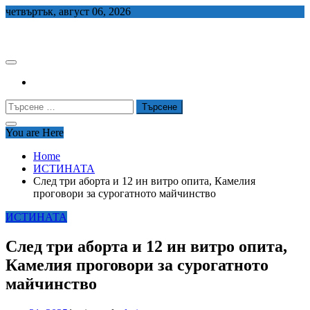
Skip
четвъртък, август 06, 2026
to
СЕДЕМ БГ
content
Търсене
за:
You are Here
Home
ИСТИНАТА
След три аборта и 12 ин витро опита, Камелия
проговори за сурогатното майчинство
ИСТИНАТА
След три аборта и 12 ин витро опита,
Камелия проговори за сурогатното
майчинство