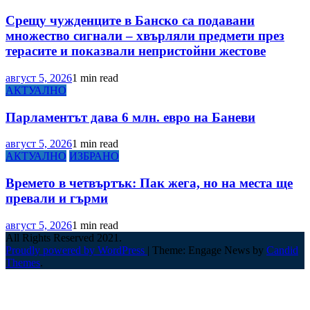
Срещу чужденците в Банско са подавани
множество сигнали – хвърляли предмети през
терасите и показвали непристойни жестове
август 5, 2026
1 min read
АКТУАЛНО
Парламентът дава 6 млн. евро на Баневи
август 5, 2026
1 min read
АКТУАЛНО
ИЗБРАНО
Времето в четвъртък: Пак жега, но на места ще
превали и гърми
август 5, 2026
1 min read
All Rights Reserved 2021.
Proudly powered by WordPress
|
Theme: Engage News by
Candid
Themes
.