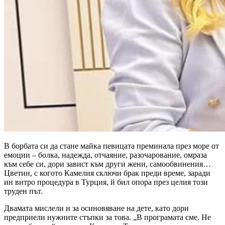
В борбата си да стане майка певицата преминала през море от
емоции – болка, надежда, отчаяние, разочарование, омраза
към себе си, дори завист към други жени, самообвинения…
Цветин, с когото Камелия сключи брак преди време, заради
ин витро процедура в Турция, й бил опора през целия този
труден път.
Двамата мислели и за осиновяване на дете, като дори
предприели нужните стъпки за това. „В програмата сме. Не