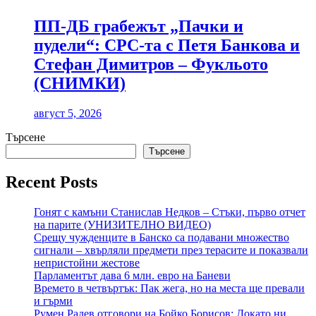
ПП-ДБ грабежът „Пачки и
пудели“: СРС-та с Петя Банкова и
Стефан Димитров – Фукльото
(СНИМКИ)
август 5, 2026
Търсене
Търсене
Recent Posts
Гонят с камъни Станислав Недков – Стъки, първо отчет
на парите (УНИЗИТЕЛНО ВИДЕО)
Срещу чужденците в Банско са подавани множество
сигнали – хвърляли предмети през терасите и показвали
непристойни жестове
Парламентът дава 6 млн. евро на Баневи
Времето в четвъртък: Пак жега, но на места ще превали
и гърми
Румен Радев отговори на Бойко Борисов: Докато ни